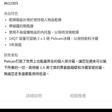
信用卡分期付款
9612303
3 期 0 利率 每期
NT$1,813
21家銀行
商品特色
6 期 0 利率 每期
NT$906
21家銀行
合作金庫商業銀行
第一商業銀行
乾燥箱設計用於保持個人物品乾燥
華南商業銀行
彰化商業銀行
12 期 0 利率 每期
NT$453
21家銀行
合作金庫商業銀行
第一商業銀行
帶磁鐵的開瓶器
上海商業儲蓄銀行
台北富邦商業銀行
華南商業銀行
彰化商業銀行
合作金庫商業銀行
第一商業銀行
LINE Pay
國泰世華商業銀行
兆豐國際商業銀行
使用不易腐爛物品的內托盤，以保持涼爽乾燥
上海商業儲蓄銀行
台北富邦商業銀行
華南商業銀行
彰化商業銀行
臺灣中小企業銀行
台中商業銀行
14QT 容量可容納 2 x 1 磅 Pelicam冰磚，以保持飲料冷藏
國泰世華商業銀行
兆豐國際商業銀行
Apple Pay
上海商業儲蓄銀行
台北富邦商業銀行
匯豐（台灣）商業銀行
華泰商業銀行
臺灣中小企業銀行
台中商業銀行
3年保固
國泰世華商業銀行
兆豐國際商業銀行
聯邦商業銀行
遠東國際商業銀行
匯豐（台灣）商業銀行
華泰商業銀行
街口支付
臺灣中小企業銀行
台中商業銀行
元大商業銀行
永豐商業銀行
銷售重點
聯邦商業銀行
遠東國際商業銀行
匯豐（台灣）商業銀行
華泰商業銀行
玉山商業銀行
星展（台灣）商業銀行
悠遊付
元大商業銀行
永豐商業銀行
Pelican打造了世界上功能最齊全的個人保冷箱，讓您在週末可以裝
聯邦商業銀行
遠東國際商業銀行
台新國際商業銀行
中國信託商業銀行
玉山商業銀行
星展（台灣）商業銀行
下所需的一切。商用級 1.5 英寸厚的聚氨酯箱壁和冷藏室密封蓋，
元大商業銀行
永豐商業銀行
台灣樂天信用卡公司
Google Pay
台新國際商業銀行
中國信託商業銀行
玉山商業銀行
星展（台灣）商業銀行
無論您走多遠都能保持低溫。
台灣樂天信用卡公司
台新國際商業銀行
中國信託商業銀行
全支付
台灣樂天信用卡公司
全盈+PAY
詳細說明
相關推薦
AFTEE先享後付
相關說明
【關於「AFTEE先享後付」】