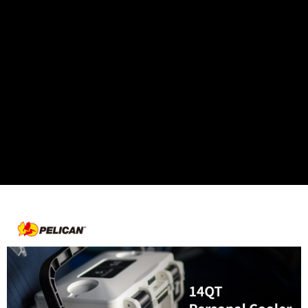
ATM付款
AFTEE先享後付是「在收到商品之後才付款」的支付方式。 讓您購物簡單
便利好安心！
１．簡單：不需註冊會員、不需綁卡、不需儲值。
運送方式
２．便利：只要手機號碼，簡訊認證，即可結帳。
３．安心：先確認商品／服務後，再付款。
宅配
每筆NT$75，滿NT$399(含以上)免運費
【「AFTEE先享後付」結帳流程】
１．於結帳方式選擇「AFTEE先享後付」後，將跳轉至「AFTEE先享後付」
付款後門市自取
結帳頁面，進行簡訊認證並確認金額後，即可完成結帳。
２．訂單成立數日內，您將收到繳費通知簡訊。
免運費
３．收到繳費通知簡訊後14天內，點擊此簡訊中的連結，可透過四大超商／
ATM／網路銀行／等多元方式進行付款，方視為交易完成。
※ 請注意：結帳手續完成當下不需立刻繳費，但若您需要取消訂單，請聯絡
購買商品的店家。未經商家同意取消之訂單仍視為有效，需透過AFTEE先享
後付繳納相關費用。
※ 交易是否成功請以「AFTEE先享後付 」之結帳頁面顯示為準，若有關於
是否繳費成功／繳費後需取消欲退款等相關疑問，請聯繫「AFTEE先享後付
客戶支援中心」
https://netprotections.freshdesk.com/support/home
【注意事項】
１．透過由恩沛科技股份有限公司提供之「AFTEE先享後付」服務完成之交
易，需依本服務之必要範圍內提供個人資料，並將交易相關給付款項請求債
權轉讓予恩沛科技股份有限公司。
２．關於個人資料處理事宜，請瀏覽以下網址：
https://aftee.tw/terms/#terms3