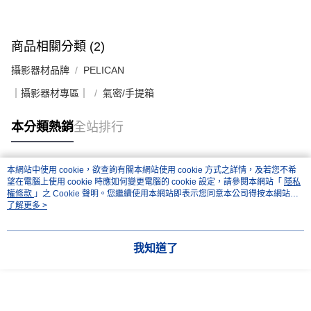
商品相關分類 (2)
攝影器材品牌
PELICAN
｜攝影器材專區｜
氣密/手提箱
本分類熱銷
全站排行
本網站中使用 cookie，欲查詢有關本網站使用 cookie 方式之詳情，及若您不希
熱門標籤
望在電腦上使用 cookie 時應如何變更電腦的 cookie 設定，請參閱本網站「
隱私
權條款
」之 Cookie 聲明。您繼續使用本網站即表示您同意本公司得按本網站使
用條款之 Cookie 聲明使用 cookie。
了解更多 >
我知道了