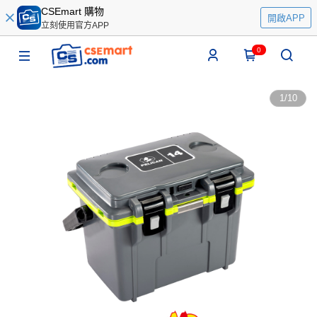
CSEmart 購物
開啟APP
立刻使用官方APP
0
1
/
10