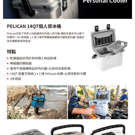
３．未成年的使用者請事先徵得法定代理人或監護人之同意方可使用
「AFTEE先享後付」，若未經同意申辦者引起之損失，本公司不負相關責
任。
４．使用「AFTEE先享後付」時，將依據個別帳號之用戶狀況，依本公司即
時審查核予不同之上限額度；若仍有額度不足之情形，本公司將視審查結果
請求用戶進行身份認證。
５．嚴禁一人註冊多個帳號或使用他人資訊註冊。若發現惡意使用之情形，
恩沛科技股份有限公司將有權停止該用戶之使用額度並採取法律行動。