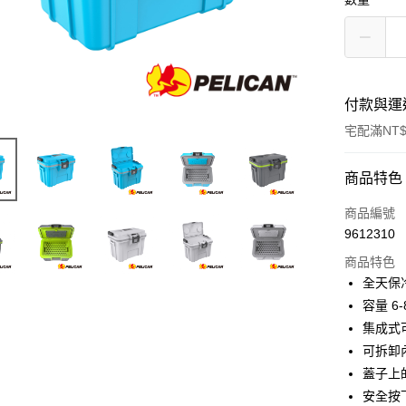
付款與運
宅配滿NT$
付款方式
商品特色
信用卡一
商品編號
9612310
信用卡分
商品特色
3 期 
全天保
6 期 
合作金
容量 6-
華南商
12 期
集成式
合作金
上海商
華南商
可拆卸
合作金
LINE Pay
國泰世
上海商
蓋子上
華南商
臺灣中
國泰世
Apple Pay
上海商
安全按
匯豐（
臺灣中