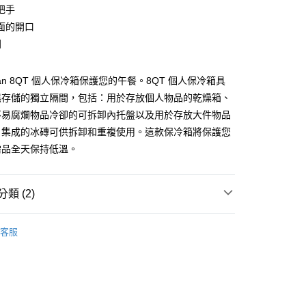
華商業銀行
兆豐國際商業銀行
業銀行
遠東國際商業銀行
把手
台灣）商業銀行
華泰商業銀行
小企業銀行
台中商業銀行
業銀行
永豐商業銀行
面的開口
業銀行
遠東國際商業銀行
台灣）商業銀行
華泰商業銀行
業銀行
星展（台灣）商業銀行
業銀行
永豐商業銀行
固
業銀行
遠東國際商業銀行
際商業銀行
中國信託商業銀行
業銀行
星展（台灣）商業銀行
業銀行
永豐商業銀行
天信用卡公司
y
際商業銀行
中國信託商業銀行
業銀行
星展（台灣）商業銀行
ican 8QT 個人保冷箱保護您的午餐。8QT 個人保冷箱具
天信用卡公司
際商業銀行
中國信託商業銀行
濕存儲的獨立隔間，包括：用於存放個人物品的乾燥箱、
天信用卡公司
不易腐爛物品冷卻的可拆卸內托盤以及用於存放大件物品
。集成的冰磚可供拆卸和重複使用。這款保冷箱將保護您
享後付
需品全天保持低溫。
FTEE先享後付」】
先享後付是「在收到商品之後才付款」的支付方式。 讓您購物簡單
類 (2)
心！
：不需註冊會員、不需綁卡、不需儲值。
品牌
PELICAN
：只要手機號碼，簡訊認證，即可結帳。
客服
：先確認商品／服務後，再付款。
材專區｜
氣密/手提箱
EE先享後付」結帳流程】
5，滿NT$399(含以上)免運費
方式選擇「AFTEE先享後付」後，將跳轉至「AFTEE先享後
頁面，進行簡訊認證並確認金額後，即可完成結帳。
市自取
成立數日內，您將收到繳費通知簡訊。