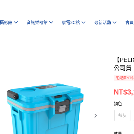
攝影館
音訊樂器館
家電3C館
最新活動
會員
【PEL
公司貨
宅配滿NT$
NT$3,
顏色
藍灰
數量