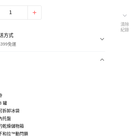
清除
紀錄
送方式
399免運
次付款
期付款
0 利率 每期
NT$1,060
21家銀行
冷
0 利率 每期
NT$530
21家銀行
庫商業銀行
第一商業銀行
8 罐
業銀行
彰化商業銀行
 0 利率 每期
NT$265
21家銀行
可拆卸冰袋
庫商業銀行
第一商業銀行
業儲蓄銀行
台北富邦商業銀行
業銀行
彰化商業銀行
內托盤
庫商業銀行
第一商業銀行
華商業銀行
兆豐國際商業銀行
業儲蓄銀行
台北富邦商業銀行
的乾燥儲物箱
業銀行
彰化商業銀行
小企業銀行
台中商業銀行
華商業銀行
兆豐國際商業銀行
業儲蓄銀行
台北富邦商業銀行
下和拉™動閂鎖
台灣）商業銀行
華泰商業銀行
小企業銀行
台中商業銀行