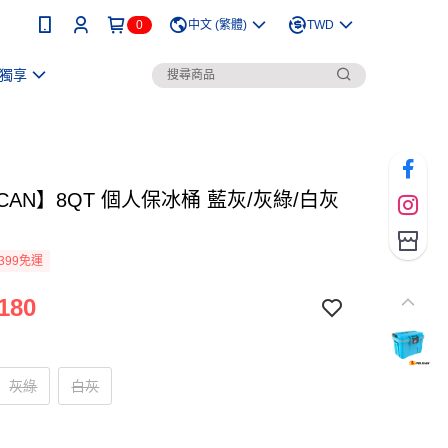
0
中文 (繁體)
TWD
獨享
ICAN】8QT 個人保冰桶 藍灰/灰綠/白灰
399免運
180
灰綠
白灰