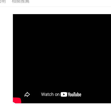
說明
相關推薦
３．收到繳
免運費
／ATM／
※ 請注意
絡購買商品
先享後付
※ 交易是
是否繳費成
付客戶支
【注意事
１．透過由
交易，需
求債權轉
２．關於
https://aft
３．未成
「AFTE
任。
４．使用「
即時審查
結果請求
５．嚴禁
形，恩沛
動。