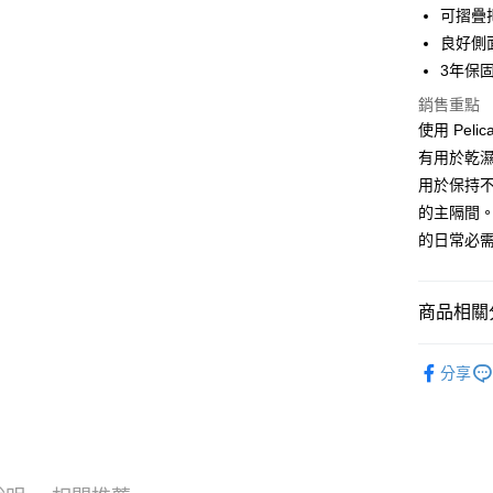
國泰世
聯邦商
可摺疊
匯豐（
街口支付
臺灣中
元大商
良好側
聯邦商
匯豐（
玉山商
悠遊付
元大商
3年保
聯邦商
台新國
玉山商
元大商
銷售重點
台灣樂
Google Pa
台新國
玉山商
使用 Pel
台灣樂
台新國
全支付
有用於乾
台灣樂
用於保持
全盈+PAY
的主隔間
AFTEE先
的日常必
相關說明
【關於「A
ATM付款
AFTEE
商品相關分
便利好安
１．簡單
攝影器材
２．便利
運送方式
分享
３．安心
｜攝影器
宅配
【「AFT
每筆NT$7
１．於結帳
付」結帳
付款後門
２．訂單