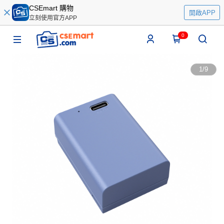
CSEmart 購物
開啟APP
立刻使用官方APP
0
1
/
9