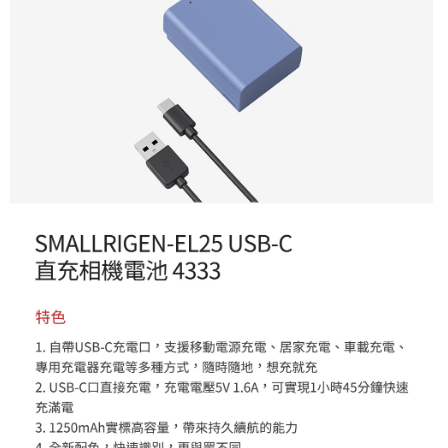
【關於「AFTEE先享後付」】
ATM付款
AFTEE先享後付是「在收到商品之後才付款」的支付方式。 讓您購物簡單
便利好安心！
１．簡單：不需註冊會員、不需綁卡、不需儲值。
運送方式
２．便利：只要手機號碼，簡訊認證，即可結帳。
３．安心：先確認商品／服務後，再付款。
全家取貨付款
每筆NT$60，滿NT$399(含以上)免運費
【「AFTEE先享後付」結帳流程】
１．於結帳方式選擇「AFTEE先享後付」後，將跳轉至「AFTEE先享後付」
萊爾富取貨付款
結帳頁面，進行簡訊認證並確認金額後，即可完成結帳。
２．訂單成立數日內，您將收到繳費通知簡訊。
每筆NT$60，滿NT$399(含以上)免運費
３．收到繳費通知簡訊後14天內，點擊此簡訊中的連結，可透過四大超商／
ATM／網路銀行／等多元方式進行付款，方視為交易完成。
7-11取貨付款
※ 請注意：結帳手續完成當下不需立刻繳費，但若您需要取消訂單，請聯絡
每筆NT$60，滿NT$399(含以上)免運費
購買商品的店家。未經商家同意取消之訂單仍視為有效，需透過AFTEE先享
後付繳納相關費用。
宅配
※ 交易是否成功請以「AFTEE先享後付 」之結帳頁面顯示為準，若有關於
是否繳費成功／繳費後需取消欲退款等相關疑問，請聯繫「AFTEE先享後付
每筆NT$75，滿NT$399(含以上)免運費
客戶支援中心」
https://netprotections.freshdesk.com/support/home
付款後門市自取
【注意事項】
１．透過由恩沛科技股份有限公司提供之「AFTEE先享後付」服務完成之交
免運費
易，需依本服務之必要範圍內提供個人資料，並將交易相關給付款項請求債
權轉讓予恩沛科技股份有限公司。
２．關於個人資料處理事宜，請瀏覽以下網址：