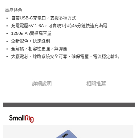
3 期 0 利率 每期
NT$473
21家銀行
商品特色
6 期 0 利率 每期
NT$236
21家銀行
合作金庫商業銀行
第一商業銀行
自帶USB-C充電口，支援多種方式
華南商業銀行
彰化商業銀行
12 期 0 利率 每期
NT$118
21家銀行
合作金庫商業銀行
第一商業銀行
充電電壓5V 1.6A，可實現1小時45分鐘快速充滿電
上海商業儲蓄銀行
台北富邦商業銀行
華南商業銀行
彰化商業銀行
合作金庫商業銀行
第一商業銀行
超商取貨付款
國泰世華商業銀行
兆豐國際商業銀行
1250mAh實標高容量
上海商業儲蓄銀行
台北富邦商業銀行
華南商業銀行
彰化商業銀行
臺灣中小企業銀行
台中商業銀行
全新配色，快速識別
國泰世華商業銀行
兆豐國際商業銀行
LINE Pay
上海商業儲蓄銀行
台北富邦商業銀行
匯豐（台灣）商業銀行
華泰商業銀行
臺灣中小企業銀行
台中商業銀行
全解碼，相容性更強，無彈窗
國泰世華商業銀行
兆豐國際商業銀行
聯邦商業銀行
遠東國際商業銀行
匯豐（台灣）商業銀行
華泰商業銀行
Apple Pay
大廠電芯，線路系統安全可靠，確保電壓、電流穩定輸出
臺灣中小企業銀行
台中商業銀行
元大商業銀行
永豐商業銀行
聯邦商業銀行
遠東國際商業銀行
匯豐（台灣）商業銀行
華泰商業銀行
玉山商業銀行
星展（台灣）商業銀行
街口支付
元大商業銀行
永豐商業銀行
聯邦商業銀行
遠東國際商業銀行
台新國際商業銀行
中國信託商業銀行
玉山商業銀行
星展（台灣）商業銀行
元大商業銀行
永豐商業銀行
台灣樂天信用卡公司
悠遊付
台新國際商業銀行
中國信託商業銀行
玉山商業銀行
星展（台灣）商業銀行
詳細說明
相關推薦
台灣樂天信用卡公司
台新國際商業銀行
中國信託商業銀行
Google Pay
台灣樂天信用卡公司
全支付
全盈+PAY
AFTEE先享後付
相關說明