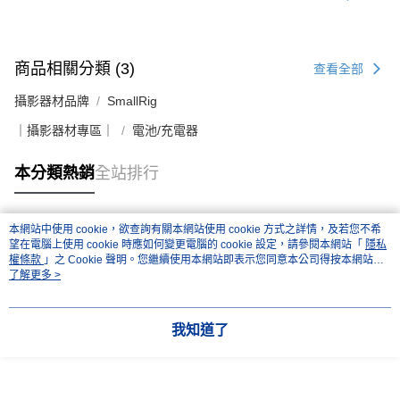
商品相關分類 (3)
查看全部
攝影器材品牌
SmallRig
｜攝影器材專區｜
電池/充電器
本分類熱銷
全站排行
本網站中使用 cookie，欲查詢有關本網站使用 cookie 方式之詳情，及若您不希
熱門標籤
望在電腦上使用 cookie 時應如何變更電腦的 cookie 設定，請參閱本網站「
隱私
權條款
」之 Cookie 聲明。您繼續使用本網站即表示您同意本公司得按本網站使
用條款之 Cookie 聲明使用 cookie。
了解更多 >
我知道了