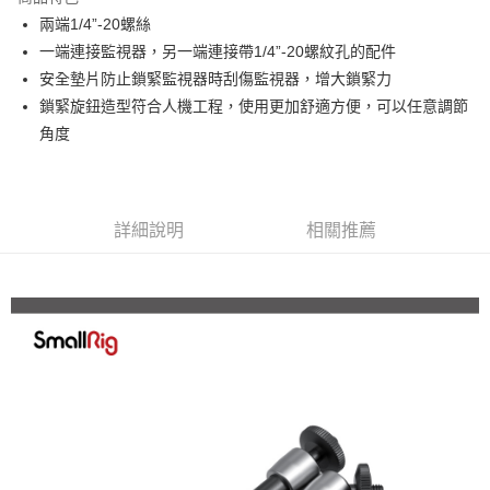
6 期 0 利率 每期
NT$88
21家銀行
合作金庫商業銀行
第一商業銀行
兩端1/4”-20螺絲
華南商業銀行
彰化商業銀行
12 期 0 利率 每期
NT$44
21家銀行
合作金庫商業銀行
第一商業銀行
一端連接監視器，另一端連接帶1/4”-20螺紋孔的配件
上海商業儲蓄銀行
台北富邦商業銀行
華南商業銀行
彰化商業銀行
合作金庫商業銀行
第一商業銀行
超商取貨付款
國泰世華商業銀行
兆豐國際商業銀行
安全墊片防止鎖緊監視器時刮傷監視器，增大鎖緊力
上海商業儲蓄銀行
台北富邦商業銀行
華南商業銀行
彰化商業銀行
臺灣中小企業銀行
台中商業銀行
鎖緊旋鈕造型符合人機工程，使用更加舒適方便，可以任意調節
國泰世華商業銀行
兆豐國際商業銀行
LINE Pay
上海商業儲蓄銀行
台北富邦商業銀行
匯豐（台灣）商業銀行
華泰商業銀行
臺灣中小企業銀行
台中商業銀行
角度
國泰世華商業銀行
兆豐國際商業銀行
聯邦商業銀行
遠東國際商業銀行
匯豐（台灣）商業銀行
華泰商業銀行
Apple Pay
臺灣中小企業銀行
台中商業銀行
元大商業銀行
永豐商業銀行
聯邦商業銀行
遠東國際商業銀行
匯豐（台灣）商業銀行
華泰商業銀行
玉山商業銀行
星展（台灣）商業銀行
街口支付
元大商業銀行
永豐商業銀行
聯邦商業銀行
遠東國際商業銀行
台新國際商業銀行
中國信託商業銀行
玉山商業銀行
星展（台灣）商業銀行
詳細說明
相關推薦
元大商業銀行
永豐商業銀行
台灣樂天信用卡公司
悠遊付
台新國際商業銀行
中國信託商業銀行
玉山商業銀行
星展（台灣）商業銀行
台灣樂天信用卡公司
台新國際商業銀行
中國信託商業銀行
Google Pay
台灣樂天信用卡公司
全支付
全盈+PAY
AFTEE先享後付
相關說明
【關於「AFTEE先享後付」】
ATM付款
AFTEE先享後付是「在收到商品之後才付款」的支付方式。 讓您購物簡單