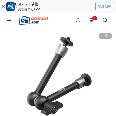
CSEmart 購物
開啟APP
立刻使用官方APP
0
1
/
2