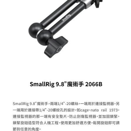
便利好安心！
１．簡單：不需註冊會員、不需綁卡、不需儲值。
運送方式
２．便利：只要手機號碼，簡訊認證，即可結帳。
３．安心：先確認商品／服務後，再付款。
全家取貨付款
每筆NT$60，滿NT$399(含以上)免運費
【「AFTEE先享後付」結帳流程】
１．於結帳方式選擇「AFTEE先享後付」後，將跳轉至「AFTEE先享後付」
萊爾富取貨付款
結帳頁面，進行簡訊認證並確認金額後，即可完成結帳。
２．訂單成立數日內，您將收到繳費通知簡訊。
每筆NT$60，滿NT$399(含以上)免運費
３．收到繳費通知簡訊後14天內，點擊此簡訊中的連結，可透過四大超商／
ATM／網路銀行／等多元方式進行付款，方視為交易完成。
7-11取貨付款
※ 請注意：結帳手續完成當下不需立刻繳費，但若您需要取消訂單，請聯絡
每筆NT$60，滿NT$399(含以上)免運費
購買商品的店家。未經商家同意取消之訂單仍視為有效，需透過AFTEE先享
後付繳納相關費用。
宅配
※ 交易是否成功請以「AFTEE先享後付 」之結帳頁面顯示為準，若有關於
是否繳費成功／繳費後需取消欲退款等相關疑問，請聯繫「AFTEE先享後付
每筆NT$75，滿NT$399(含以上)免運費
客戶支援中心」
https://netprotections.freshdesk.com/support/home
付款後門市自取
【注意事項】
１．透過由恩沛科技股份有限公司提供之「AFTEE先享後付」服務完成之交
免運費
易，需依本服務之必要範圍內提供個人資料，並將交易相關給付款項請求債
權轉讓予恩沛科技股份有限公司。
２．關於個人資料處理事宜，請瀏覽以下網址：
https://aftee.tw/terms/#terms3
３．未成年的使用者請事先徵得法定代理人或監護人之同意方可使用