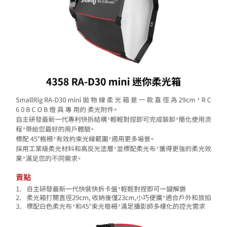
便利好安心！
１．簡單：不需註冊會員、不需綁卡、不需儲值。
運送方式
２．便利：只要手機號碼，簡訊認證，即可結帳。
３．安心：先確認商品／服務後，再付款。
宅配
每筆NT$75，滿NT$399(含以上)免運費
【「AFTEE先享後付」結帳流程】
１．於結帳方式選擇「AFTEE先享後付」後，將跳轉至「AFTEE先享後付」
付款後門市自取
結帳頁面，進行簡訊認證並確認金額後，即可完成結帳。
２．訂單成立數日內，您將收到繳費通知簡訊。
免運費
３．收到繳費通知簡訊後14天內，點擊此簡訊中的連結，可透過四大超商／
ATM／網路銀行／等多元方式進行付款，方視為交易完成。
※ 請注意：結帳手續完成當下不需立刻繳費，但若您需要取消訂單，請聯絡
購買商品的店家。未經商家同意取消之訂單仍視為有效，需透過AFTEE先享
後付繳納相關費用。
※ 交易是否成功請以「AFTEE先享後付 」之結帳頁面顯示為準，若有關於
是否繳費成功／繳費後需取消欲退款等相關疑問，請聯繫「AFTEE先享後付
客戶支援中心」
https://netprotections.freshdesk.com/support/home
【注意事項】
１．透過由恩沛科技股份有限公司提供之「AFTEE先享後付」服務完成之交
易，需依本服務之必要範圍內提供個人資料，並將交易相關給付款項請求債
權轉讓予恩沛科技股份有限公司。
２．關於個人資料處理事宜，請瀏覽以下網址：
https://aftee.tw/terms/#terms3
３．未成年的使用者請事先徵得法定代理人或監護人之同意方可使用