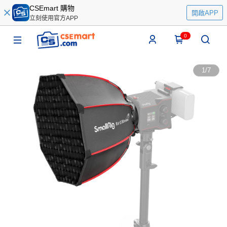
CSEmart 購物
開啟APP
立刻使用官方APP
0
1
/
7