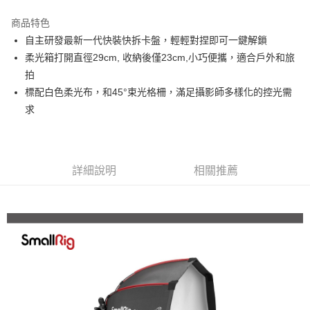
3 期 0 利率 每期
NT$493
21家銀行
商品特色
6 期 0 利率 每期
NT$246
21家銀行
合作金庫商業銀行
第一商業銀行
自主研發最新一代快裝快拆卡盤，輕輕對捏即可一鍵解鎖
華南商業銀行
彰化商業銀行
12 期 0 利率 每期
NT$123
21家銀行
合作金庫商業銀行
第一商業銀行
柔光箱打開直徑29cm, 收納後僅23cm,小巧便攜，適合戶外和旅
上海商業儲蓄銀行
台北富邦商業銀行
華南商業銀行
彰化商業銀行
合作金庫商業銀行
第一商業銀行
LINE Pay
國泰世華商業銀行
兆豐國際商業銀行
拍
上海商業儲蓄銀行
台北富邦商業銀行
華南商業銀行
彰化商業銀行
臺灣中小企業銀行
台中商業銀行
標配白色柔光布，和45°束光格柵，滿足攝影師多樣化的控光需
國泰世華商業銀行
兆豐國際商業銀行
Apple Pay
上海商業儲蓄銀行
台北富邦商業銀行
匯豐（台灣）商業銀行
華泰商業銀行
臺灣中小企業銀行
台中商業銀行
求
國泰世華商業銀行
兆豐國際商業銀行
聯邦商業銀行
遠東國際商業銀行
匯豐（台灣）商業銀行
華泰商業銀行
街口支付
臺灣中小企業銀行
台中商業銀行
元大商業銀行
永豐商業銀行
聯邦商業銀行
遠東國際商業銀行
匯豐（台灣）商業銀行
華泰商業銀行
玉山商業銀行
星展（台灣）商業銀行
悠遊付
元大商業銀行
永豐商業銀行
聯邦商業銀行
遠東國際商業銀行
台新國際商業銀行
中國信託商業銀行
玉山商業銀行
星展（台灣）商業銀行
詳細說明
相關推薦
元大商業銀行
永豐商業銀行
台灣樂天信用卡公司
Google Pay
台新國際商業銀行
中國信託商業銀行
玉山商業銀行
星展（台灣）商業銀行
台灣樂天信用卡公司
台新國際商業銀行
中國信託商業銀行
全支付
台灣樂天信用卡公司
全盈+PAY
AFTEE先享後付
相關說明
【關於「AFTEE先享後付」】
ATM付款
AFTEE先享後付是「在收到商品之後才付款」的支付方式。 讓您購物簡單