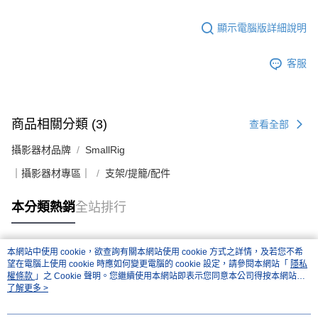
顯示電腦版詳細說明
客服
商品相關分類 (3)
查看全部
攝影器材品牌
SmallRig
｜攝影器材專區｜
支架/提籠/配件
本分類熱銷
全站排行
本網站中使用 cookie，欲查詢有關本網站使用 cookie 方式之詳情，及若您不希
熱門標籤
望在電腦上使用 cookie 時應如何變更電腦的 cookie 設定，請參閱本網站「
隱私
權條款
」之 Cookie 聲明。您繼續使用本網站即表示您同意本公司得按本網站使
用條款之 Cookie 聲明使用 cookie。
了解更多 >