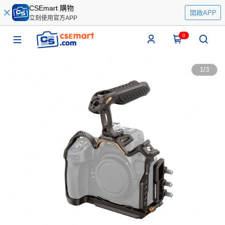
CSEmart 購物
開啟APP
立刻使用官方APP
0
1
/
3