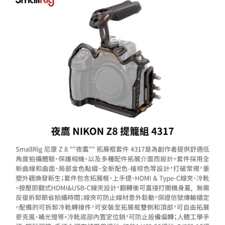
相關說明
【關於「AFTEE先享後付」】
ATM付款
AFTEE先享後付是「在收到商品之後才付款」的支付方式。 讓您購物簡單
便利好安心！
１．簡單：不需註冊會員、不需綁卡、不需儲值。
運送方式
２．便利：只要手機號碼，簡訊認證，即可結帳。
３．安心：先確認商品／服務後，再付款。
全家取貨付款
每筆NT$60，滿NT$399(含以上)免運費
【「AFTEE先享後付」結帳流程】
１．於結帳方式選擇「AFTEE先享後付」後，將跳轉至「AFTEE先享後付」
萊爾富取貨付款
結帳頁面，進行簡訊認證並確認金額後，即可完成結帳。
２．訂單成立數日內，您將收到繳費通知簡訊。
每筆NT$60，滿NT$399(含以上)免運費
３．收到繳費通知簡訊後14天內，點擊此簡訊中的連結，可透過四大超商／
ATM／網路銀行／等多元方式進行付款，方視為交易完成。
7-11取貨付款
※ 請注意：結帳手續完成當下不需立刻繳費，但若您需要取消訂單，請聯絡
每筆NT$60，滿NT$399(含以上)免運費
購買商品的店家。未經商家同意取消之訂單仍視為有效，需透過AFTEE先享
後付繳納相關費用。
宅配
※ 交易是否成功請以「AFTEE先享後付 」之結帳頁面顯示為準，若有關於
是否繳費成功／繳費後需取消欲退款等相關疑問，請聯繫「AFTEE先享後付
每筆NT$75，滿NT$399(含以上)免運費
客戶支援中心」
https://netprotections.freshdesk.com/support/home
付款後門市自取
【注意事項】
１．透過由恩沛科技股份有限公司提供之「AFTEE先享後付」服務完成之交
免運費
易，需依本服務之必要範圍內提供個人資料，並將交易相關給付款項請求債
權轉讓予恩沛科技股份有限公司。