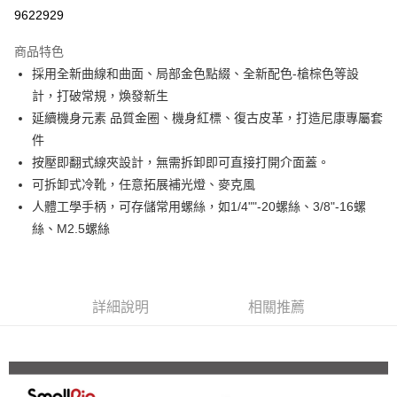
信用卡分期付款
9622929
3 期 0 利率 每期
NT$1,806
21家銀行
商品特色
6 期 0 利率 每期
NT$903
21家銀行
合作金庫商業銀行
第一商業銀行
採用全新曲線和曲面、局部金色點綴、全新配色-槍棕色等設
華南商業銀行
彰化商業銀行
12 期 0 利率 每期
NT$451
21家銀行
合作金庫商業銀行
第一商業銀行
計，打破常規，煥發新生
上海商業儲蓄銀行
台北富邦商業銀行
華南商業銀行
彰化商業銀行
合作金庫商業銀行
第一商業銀行
超商取貨付款
國泰世華商業銀行
兆豐國際商業銀行
延續機身元素 品質金圈、機身紅標、復古皮革，打造尼康專屬套
上海商業儲蓄銀行
台北富邦商業銀行
華南商業銀行
彰化商業銀行
臺灣中小企業銀行
台中商業銀行
件
國泰世華商業銀行
兆豐國際商業銀行
LINE Pay
上海商業儲蓄銀行
台北富邦商業銀行
匯豐（台灣）商業銀行
華泰商業銀行
臺灣中小企業銀行
台中商業銀行
按壓即翻式線夾設計，無需拆卸即可直接打開介面蓋。
國泰世華商業銀行
兆豐國際商業銀行
聯邦商業銀行
遠東國際商業銀行
匯豐（台灣）商業銀行
華泰商業銀行
Apple Pay
可拆卸式冷靴，任意拓展補光燈、麥克風
臺灣中小企業銀行
台中商業銀行
元大商業銀行
永豐商業銀行
聯邦商業銀行
遠東國際商業銀行
匯豐（台灣）商業銀行
華泰商業銀行
人體工學手柄，可存儲常用螺絲，如1/4""-20螺絲、3/8"-16螺
玉山商業銀行
星展（台灣）商業銀行
街口支付
元大商業銀行
永豐商業銀行
聯邦商業銀行
遠東國際商業銀行
絲、M2.5螺絲
台新國際商業銀行
中國信託商業銀行
玉山商業銀行
星展（台灣）商業銀行
元大商業銀行
永豐商業銀行
台灣樂天信用卡公司
悠遊付
台新國際商業銀行
中國信託商業銀行
玉山商業銀行
星展（台灣）商業銀行
台灣樂天信用卡公司
台新國際商業銀行
中國信託商業銀行
Google Pay
台灣樂天信用卡公司
詳細說明
相關推薦
全支付
全盈+PAY
AFTEE先享後付