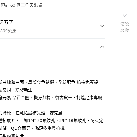
預計 60 個工作天出貨
送方式
清除
紀錄
399免運
次付款
期付款
0 利率 每期
NT$1,100
21家銀行
新曲線和曲面、局部金色點綴、全新配色-槍棕色等設
0 利率 每期
NT$550
21家銀行
庫商業銀行
第一商業銀行
破常規，煥發新生
業銀行
彰化商業銀行
 0 利率 每期
NT$275
21家銀行
身元素 品質金圈、機身紅標、復古皮革，打造尼康專屬
庫商業銀行
第一商業銀行
業儲蓄銀行
台北富邦商業銀行
業銀行
彰化商業銀行
庫商業銀行
第一商業銀行
付款
華商業銀行
兆豐國際商業銀行
業儲蓄銀行
台北富邦商業銀行
式冷靴，任意拓展補光燈、麥克風
業銀行
彰化商業銀行
小企業銀行
台中商業銀行
華商業銀行
兆豐國際商業銀行
業儲蓄銀行
台北富邦商業銀行
拓展介面，如1/4"-20螺紋孔、3/8"-16螺紋孔、阿萊定
台灣）商業銀行
華泰商業銀行
小企業銀行
台中商業銀行
華商業銀行
兆豐國際商業銀行
業銀行
遠東國際商業銀行
滑條、QD介面等，滿足多場景拍攝
台灣）商業銀行
華泰商業銀行
小企業銀行
台中商業銀行
業銀行
永豐商業銀行
底板內置阿卡
業銀行
遠東國際商業銀行