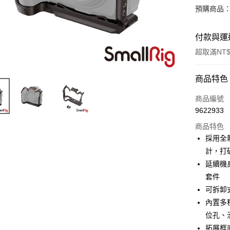
預購商品：
付款與運
超取滿NT$
付款方式
商品特色
信用卡一
商品編號
9622933
信用卡分
商品特色
3 期 
採用全
6 期 
合作金
計，打
華南商
12 期
延續機
合作金
上海商
華南商
套件
合作金
超商取貨
國泰世
上海商
可拆卸
華南商
臺灣中
國泰世
LINE Pay
上海商
內置多種
匯豐（
臺灣中
國泰世
聯邦商
位孔、
匯豐（
Apple Pay
臺灣中
元大商
拓展框
聯邦商