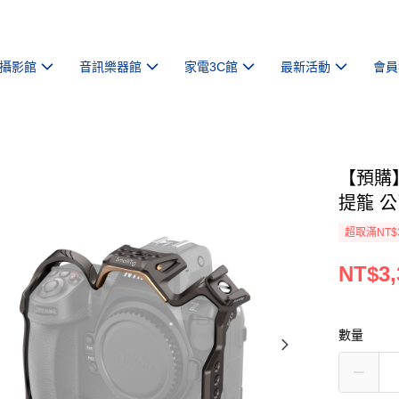
攝影館
音訊樂器館
家電3C館
最新活動
會員
【預購】【
提籠 
超取滿NT$
NT$3,
數量