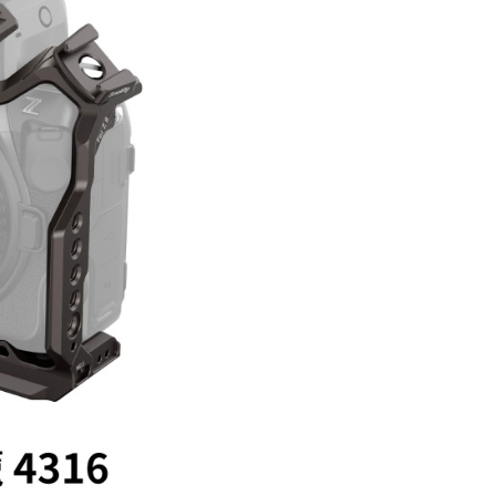
0，滿NT$399(含以上)免運費
網路銀行／等多元方式進行付款，方視為交易完成。
：結帳手續完成當下不需立刻繳費，但若您需要取消訂單，請聯
付款
的店家。未經商家同意取消之訂單仍視為有效，需透過AFTEE
繳納相關費用。
0，滿NT$399(含以上)免運費
否成功請以「AFTEE先享後付 」之結帳頁面顯示為準，若有關於
功／繳費後需取消欲退款等相關疑問，請聯繫「AFTEE先享後
援中心」
https://netprotections.freshdesk.com/support/home
5，滿NT$399(含以上)免運費
項】
市自取
恩沛科技股份有限公司提供之「AFTEE先享後付」服務完成之
依本服務之必要範圍內提供個人資料，並將交易相關給付款項請
讓予恩沛科技股份有限公司。
個人資料處理事宜，請瀏覽以下網址：
ee.tw/terms/#terms3
年的使用者請事先徵得法定代理人或監護人之同意方可使用
E先享後付」，若未經同意申辦者引起之損失，本公司不負相關責
AFTEE先享後付」時，將依據個別帳號之用戶狀況，依本公司
核予不同之上限額度；若仍有額度不足之情形，本公司將視審查
用戶進行身份認證。
一人註冊多個帳號或使用他人資訊註冊。若發現惡意使用之情
科技股份有限公司將有權停止該用戶之使用額度並採取法律行