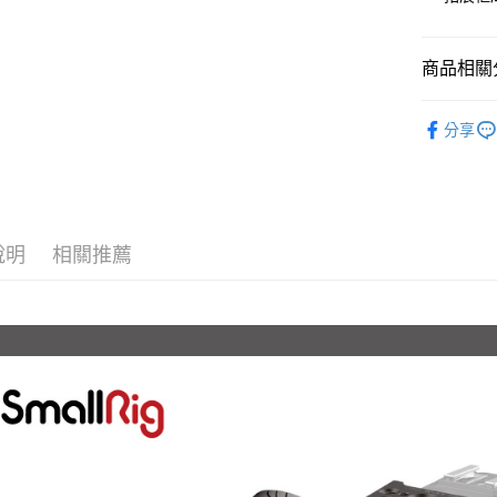
匯豐（
玉山商
街口支付
元大商
聯邦商
台新國
玉山商
元大商
台灣樂
悠遊付
商品相關分
台新國
玉山商
台灣樂
台新國
Google Pa
攝影器材
台灣樂
分享
全支付
｜攝影器
全盈+PAY
✨最新優
AFTEE先
相關說明
說明
相關推薦
【關於「A
ATM付款
AFTEE
便利好安
１．簡單
２．便利
運送方式
３．安心
全家取貨
【「AFT
每筆NT$6
１．於結帳
付」結帳
萊爾富取
２．訂單
３．收到繳