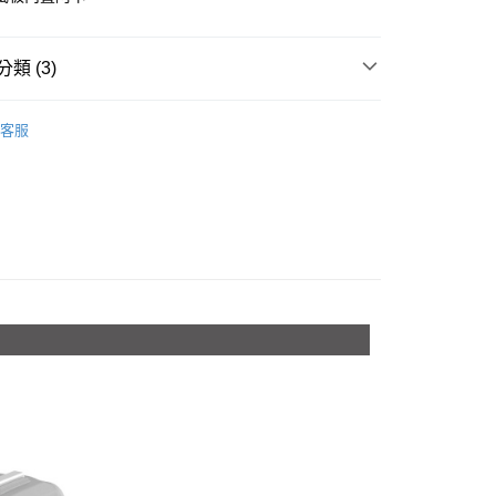
台灣）商業銀行
華泰商業銀行
業銀行
星展（台灣）商業銀行
業銀行
永豐商業銀行
業銀行
遠東國際商業銀行
際商業銀行
中國信託商業銀行
業銀行
星展（台灣）商業銀行
業銀行
永豐商業銀行
天信用卡公司
類 (3)
際商業銀行
中國信託商業銀行
業銀行
星展（台灣）商業銀行
天信用卡公司
際商業銀行
中國信託商業銀行
y
品牌
SmallRig
天信用卡公司
客服
材專區｜
支架/提籠/配件
惠【攝影器材系列】
SmallRig 攝影配件↘全館9折
享後付
FTEE先享後付」】
先享後付是「在收到商品之後才付款」的支付方式。 讓您購物簡單
心！
：不需註冊會員、不需綁卡、不需儲值。
：只要手機號碼，簡訊認證，即可結帳。
：先確認商品／服務後，再付款。
付款
EE先享後付」結帳流程】
0，滿NT$399(含以上)免運費
方式選擇「AFTEE先享後付」後，將跳轉至「AFTEE先享後
頁面，進行簡訊認證並確認金額後，即可完成結帳。
貨付款
成立數日內，您將收到繳費通知簡訊。
費通知簡訊後14天內，點擊此簡訊中的連結，可透過四大超商