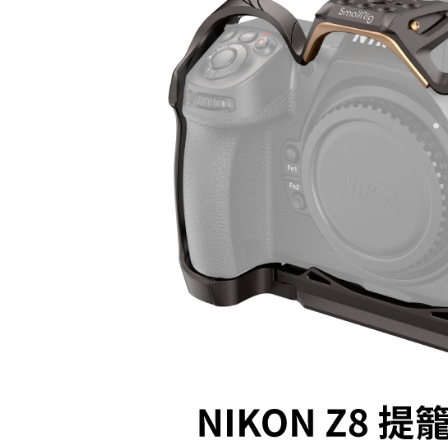
每筆NT$6
／ATM／
※ 請注意
7-11取貨
絡購買商品
先享後付
每筆NT$6
※ 交易是
是否繳費成
宅配
付客戶支
每筆NT$7
【注意事
付款後門
１．透過由
交易，需
免運費
求債權轉
２．關於
https://aft
３．未成
「AFTE
任。
４．使用「
即時審查
結果請求
５．嚴禁
形，恩沛
動。