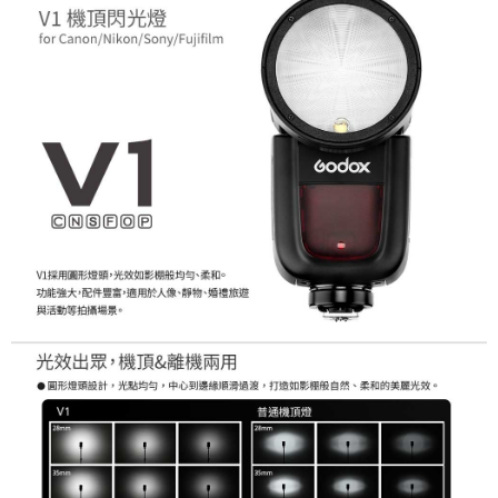
相關說明
【關於「AFTEE先享後付」】
ATM付款
AFTEE先享後付是「在收到商品之後才付款」的支付方式。 讓您購物簡單
便利好安心！
１．簡單：不需註冊會員、不需綁卡、不需儲值。
運送方式
２．便利：只要手機號碼，簡訊認證，即可結帳。
３．安心：先確認商品／服務後，再付款。
宅配
每筆NT$75，滿NT$399(含以上)免運費
【「AFTEE先享後付」結帳流程】
１．於結帳方式選擇「AFTEE先享後付」後，將跳轉至「AFTEE先享後付」
付款後門市自取
結帳頁面，進行簡訊認證並確認金額後，即可完成結帳。
２．訂單成立數日內，您將收到繳費通知簡訊。
免運費
３．收到繳費通知簡訊後14天內，點擊此簡訊中的連結，可透過四大超商／
ATM／網路銀行／等多元方式進行付款，方視為交易完成。
※ 請注意：結帳手續完成當下不需立刻繳費，但若您需要取消訂單，請聯絡
購買商品的店家。未經商家同意取消之訂單仍視為有效，需透過AFTEE先享
後付繳納相關費用。
※ 交易是否成功請以「AFTEE先享後付 」之結帳頁面顯示為準，若有關於
是否繳費成功／繳費後需取消欲退款等相關疑問，請聯繫「AFTEE先享後付
客戶支援中心」
https://netprotections.freshdesk.com/support/home
【注意事項】
１．透過由恩沛科技股份有限公司提供之「AFTEE先享後付」服務完成之交
易，需依本服務之必要範圍內提供個人資料，並將交易相關給付款項請求債
權轉讓予恩沛科技股份有限公司。