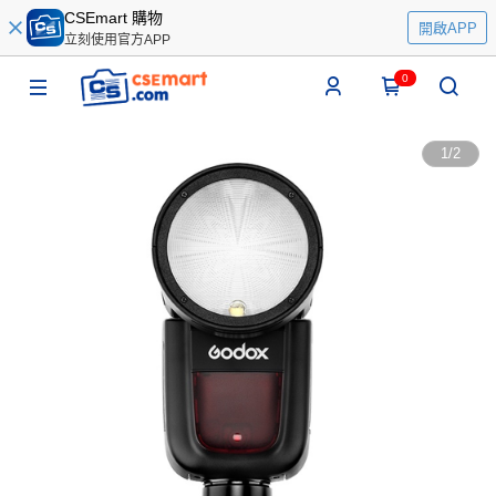
CSEmart 購物
開啟APP
立刻使用官方APP
0
1
/
2