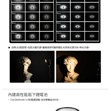
２．關於個人資料處理事宜，請瀏覽以下網址：
https://aftee.tw/terms/#terms3
３．未成年的使用者請事先徵得法定代理人或監護人之同意方可使用
「AFTEE先享後付」，若未經同意申辦者引起之損失，本公司不負相關責
任。
４．使用「AFTEE先享後付」時，將依據個別帳號之用戶狀況，依本公司即
時審查核予不同之上限額度；若仍有額度不足之情形，本公司將視審查結果
請求用戶進行身份認證。
５．嚴禁一人註冊多個帳號或使用他人資訊註冊。若發現惡意使用之情形，
恩沛科技股份有限公司將有權停止該用戶之使用額度並採取法律行動。