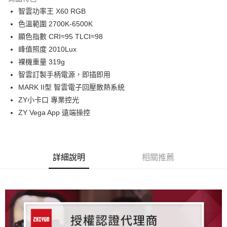
6 期 0 利率 每期
NT$2,258
21家銀行
合作金庫商業銀行
第一商業銀行
智雲功率王 X60 RGB
華南商業銀行
彰化商業銀行
12 期 0 利率 每期
NT$1,129
21家銀行
合作金庫商業銀行
第一商業銀行
色溫範圍 2700K-6500K
上海商業儲蓄銀行
台北富邦商業銀行
華南商業銀行
彰化商業銀行
合作金庫商業銀行
第一商業銀行
LINE Pay
國泰世華商業銀行
兆豐國際商業銀行
顯色指數 CRI≈95 TLCI≈98
上海商業儲蓄銀行
台北富邦商業銀行
華南商業銀行
彰化商業銀行
臺灣中小企業銀行
台中商業銀行
峰值照度 2010Lux
國泰世華商業銀行
兆豐國際商業銀行
Apple Pay
上海商業儲蓄銀行
台北富邦商業銀行
匯豐（台灣）商業銀行
華泰商業銀行
臺灣中小企業銀行
台中商業銀行
裸機重量 319g
國泰世華商業銀行
兆豐國際商業銀行
聯邦商業銀行
遠東國際商業銀行
匯豐（台灣）商業銀行
華泰商業銀行
街口支付
智雲訂製手柄電源，即插即用
臺灣中小企業銀行
台中商業銀行
元大商業銀行
永豐商業銀行
聯邦商業銀行
遠東國際商業銀行
匯豐（台灣）商業銀行
華泰商業銀行
MARK II型 智雲電子回壓散熱系統
玉山商業銀行
星展（台灣）商業銀行
悠遊付
元大商業銀行
永豐商業銀行
聯邦商業銀行
遠東國際商業銀行
ZY小卡口 專業控光
台新國際商業銀行
中國信託商業銀行
玉山商業銀行
星展（台灣）商業銀行
元大商業銀行
永豐商業銀行
台灣樂天信用卡公司
Google Pay
ZY Vega App 遠端操控
台新國際商業銀行
中國信託商業銀行
玉山商業銀行
星展（台灣）商業銀行
台灣樂天信用卡公司
台新國際商業銀行
中國信託商業銀行
全支付
台灣樂天信用卡公司
全盈+PAY
詳細說明
相關推薦
AFTEE先享後付
相關說明
【關於「AFTEE先享後付」】
ATM付款
AFTEE先享後付是「在收到商品之後才付款」的支付方式。 讓您購物簡單
便利好安心！
１．簡單：不需註冊會員、不需綁卡、不需儲值。
運送方式