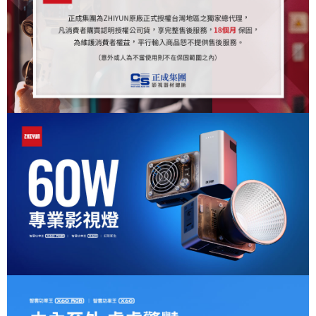
２．便利：只要手機號碼，簡訊認證，即可結帳。
３．安心：先確認商品／服務後，再付款。
宅配
每筆NT$75，滿NT$399(含以上)免運費
【「AFTEE先享後付」結帳流程】
１．於結帳方式選擇「AFTEE先享後付」後，將跳轉至「AFTEE先享後付」
付款後門市自取
結帳頁面，進行簡訊認證並確認金額後，即可完成結帳。
２．訂單成立數日內，您將收到繳費通知簡訊。
免運費
３．收到繳費通知簡訊後14天內，點擊此簡訊中的連結，可透過四大超商／
ATM／網路銀行／等多元方式進行付款，方視為交易完成。
※ 請注意：結帳手續完成當下不需立刻繳費，但若您需要取消訂單，請聯絡
購買商品的店家。未經商家同意取消之訂單仍視為有效，需透過AFTEE先享
後付繳納相關費用。
※ 交易是否成功請以「AFTEE先享後付 」之結帳頁面顯示為準，若有關於
是否繳費成功／繳費後需取消欲退款等相關疑問，請聯繫「AFTEE先享後付
客戶支援中心」
https://netprotections.freshdesk.com/support/home
【注意事項】
１．透過由恩沛科技股份有限公司提供之「AFTEE先享後付」服務完成之交
易，需依本服務之必要範圍內提供個人資料，並將交易相關給付款項請求債
權轉讓予恩沛科技股份有限公司。
２．關於個人資料處理事宜，請瀏覽以下網址：
https://aftee.tw/terms/#terms3
３．未成年的使用者請事先徵得法定代理人或監護人之同意方可使用
「AFTEE先享後付」，若未經同意申辦者引起之損失，本公司不負相關責
任。