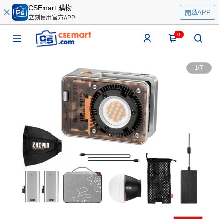
CSEmart 購物
開啟APP
立刻使用官方APP
0
1
/
7