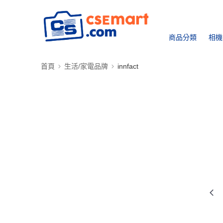
商品分類
相機
首頁
生活/家電品牌
innfact