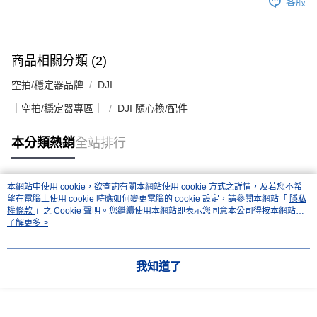
客服
商品相關分類 (2)
空拍/穩定器品牌
DJI
｜空拍/穩定器專區｜
DJI 隨心換/配件
本分類熱銷
全站排行
本網站中使用 cookie，欲查詢有關本網站使用 cookie 方式之詳情，及若您不希
熱門標籤
望在電腦上使用 cookie 時應如何變更電腦的 cookie 設定，請參閱本網站「
隱私
權條款
」之 Cookie 聲明。您繼續使用本網站即表示您同意本公司得按本網站使
用條款之 Cookie 聲明使用 cookie。
了解更多 >
我知道了