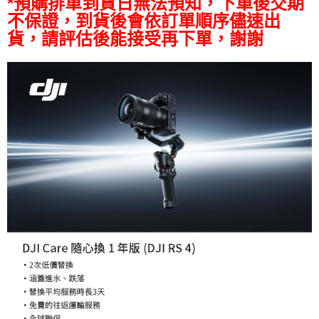
*預購排單到貨日無法預知，下單後交期
２．關於個人資料處理事宜，請瀏覽以下網址：
不保證，到貨後會依訂單順序儘速出
https://aftee.tw/terms/#terms3
３．未成年的使用者請事先徵得法定代理人或監護人之同意方可使用
貨，請評估後能接受再下單，謝謝
「AFTEE先享後付」，若未經同意申辦者引起之損失，本公司不負相關責
任。
４．使用「AFTEE先享後付」時，將依據個別帳號之用戶狀況，依本公司即
時審查核予不同之上限額度；若仍有額度不足之情形，本公司將視審查結果
請求用戶進行身份認證。
５．嚴禁一人註冊多個帳號或使用他人資訊註冊。若發現惡意使用之情形，
恩沛科技股份有限公司將有權停止該用戶之使用額度並採取法律行動。