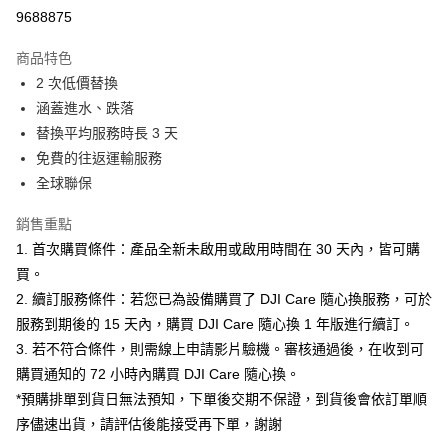
信用卡分期付款
9688875
3 期 0 利率 每期
NT$463
21家銀行
商品特色
6 期 0 利率 每期
NT$231
21家銀行
合作金庫商業銀行
第一商業銀行
2 次低價替換
華南商業銀行
彰化商業銀行
12 期 0 利率 每期
NT$115
21家銀行
合作金庫商業銀行
第一商業銀行
涵蓋進水、跌落
上海商業儲蓄銀行
台北富邦商業銀行
華南商業銀行
彰化商業銀行
合作金庫商業銀行
第一商業銀行
超商取貨付款
國泰世華商業銀行
兆豐國際商業銀行
替換平均服務時長 3 天
上海商業儲蓄銀行
台北富邦商業銀行
華南商業銀行
彰化商業銀行
臺灣中小企業銀行
台中商業銀行
免費的往返運輸服務
國泰世華商業銀行
兆豐國際商業銀行
LINE Pay
上海商業儲蓄銀行
台北富邦商業銀行
匯豐（台灣）商業銀行
華泰商業銀行
臺灣中小企業銀行
台中商業銀行
全球聯保
國泰世華商業銀行
兆豐國際商業銀行
聯邦商業銀行
遠東國際商業銀行
匯豐（台灣）商業銀行
華泰商業銀行
Apple Pay
臺灣中小企業銀行
台中商業銀行
元大商業銀行
永豐商業銀行
銷售重點
聯邦商業銀行
遠東國際商業銀行
匯豐（台灣）商業銀行
華泰商業銀行
玉山商業銀行
星展（台灣）商業銀行
街口支付
元大商業銀行
永豐商業銀行
1. 首次購買條件：產品全新未啟用或啟用時間在 30 天內，皆可購
聯邦商業銀行
遠東國際商業銀行
台新國際商業銀行
中國信託商業銀行
玉山商業銀行
星展（台灣）商業銀行
買。
元大商業銀行
永豐商業銀行
台灣樂天信用卡公司
悠遊付
台新國際商業銀行
中國信託商業銀行
玉山商業銀行
星展（台灣）商業銀行
2. 續訂服務條件：若您已為設備購買了 DJI Care 隨心換服務，可於
台灣樂天信用卡公司
台新國際商業銀行
中國信託商業銀行
Google Pay
服務到期後的 15 天內，購買 DJI Care 隨心換 1 年版進行續訂。
台灣樂天信用卡公司
3. 若不符合條件，則需線上申請影片驗機。審核通過後，在收到可
全支付
購買通知的 72 小時內購買 DJI Care 隨心換。
全盈+PAY
*預購排單到貨日無法預知，下單後交期不保證，到貨後會依訂單順
序儘速出貨，請評估後能接受再下單，謝謝
AFTEE先享後付