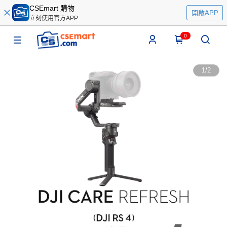
CSEmart 購物
開啟APP
立刻使用官方APP
0
1
/
2