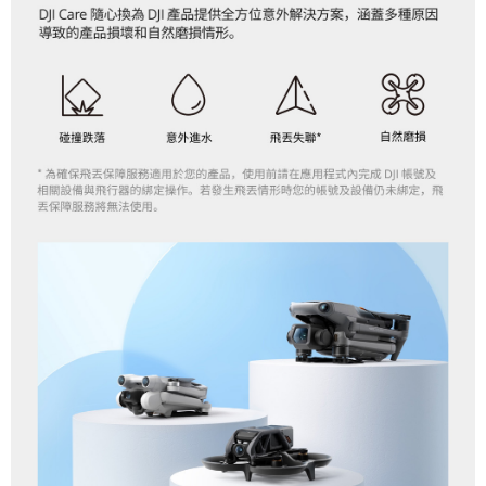
https://aftee.tw/terms/#terms3
３．未成年的使用者請事先徵得法定代理人或監護人之同意方可使用
「AFTEE先享後付」，若未經同意申辦者引起之損失，本公司不負相關責
任。
４．使用「AFTEE先享後付」時，將依據個別帳號之用戶狀況，依本公司即
時審查核予不同之上限額度；若仍有額度不足之情形，本公司將視審查結果
請求用戶進行身份認證。
５．嚴禁一人註冊多個帳號或使用他人資訊註冊。若發現惡意使用之情形，
恩沛科技股份有限公司將有權停止該用戶之使用額度並採取法律行動。