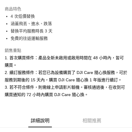
3 期 0 利率 每期
NT$896
21家銀行
商品特色
6 期 0 利率 每期
NT$448
21家銀行
合作金庫商業銀行
第一商業銀行
4 次低價替換
華南商業銀行
彰化商業銀行
12 期 0 利率 每期
NT$224
21家銀行
合作金庫商業銀行
第一商業銀行
涵蓋飛丟、進水、跌落
上海商業儲蓄銀行
台北富邦商業銀行
華南商業銀行
彰化商業銀行
合作金庫商業銀行
第一商業銀行
超商取貨付款
國泰世華商業銀行
兆豐國際商業銀行
替換平均服務時長 3 天
上海商業儲蓄銀行
台北富邦商業銀行
華南商業銀行
彰化商業銀行
臺灣中小企業銀行
台中商業銀行
免費的往返運輸服務
國泰世華商業銀行
兆豐國際商業銀行
LINE Pay
上海商業儲蓄銀行
台北富邦商業銀行
匯豐（台灣）商業銀行
華泰商業銀行
臺灣中小企業銀行
台中商業銀行
國泰世華商業銀行
兆豐國際商業銀行
聯邦商業銀行
遠東國際商業銀行
銷售重點
匯豐（台灣）商業銀行
華泰商業銀行
Apple Pay
臺灣中小企業銀行
台中商業銀行
元大商業銀行
永豐商業銀行
1. 首次購買條件：產品全新未啟用或啟用時間在 48 小時內，皆可
聯邦商業銀行
遠東國際商業銀行
匯豐（台灣）商業銀行
華泰商業銀行
玉山商業銀行
星展（台灣）商業銀行
街口支付
元大商業銀行
永豐商業銀行
購買。
聯邦商業銀行
遠東國際商業銀行
台新國際商業銀行
中國信託商業銀行
玉山商業銀行
星展（台灣）商業銀行
2. 續訂服務條件：若您已為設備購買了 DJI Care 隨心換服務，可於
元大商業銀行
永豐商業銀行
台灣樂天信用卡公司
悠遊付
台新國際商業銀行
中國信託商業銀行
玉山商業銀行
星展（台灣）商業銀行
服務到期後的 15 天內，購買 DJI Care 隨心換 1 年版進行續訂。
台灣樂天信用卡公司
台新國際商業銀行
中國信託商業銀行
Google Pay
3. 若不符合條件，則需線上申請影片驗機。審核通過後，在收到可
台灣樂天信用卡公司
購買通知的 72 小時內購買 DJI Care 隨心換。
全支付
全盈+PAY
AFTEE先享後付
詳細說明
相關推薦
相關說明
【關於「AFTEE先享後付」】