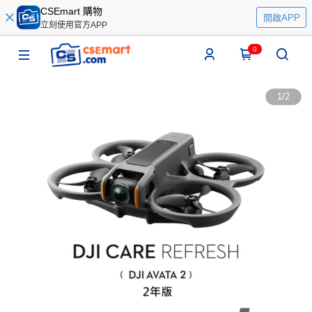
CSEmart 購物
開啟APP
立刻使用官方APP
0
1
/
2