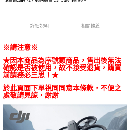
購買通知的 72 小時內購買 DJI Care 隨心換。
相關說明
【關於「AFTEE先享後付」】
ATM付款
AFTEE先享後付是「在收到商品之後才付款」的支付方式。 讓您購物簡單
便利好安心！
１．簡單：不需註冊會員、不需綁卡、不需儲值。
詳細說明
相關推薦
運送方式
２．便利：只要手機號碼，簡訊認證，即可結帳。
３．安心：先確認商品／服務後，再付款。
全家取貨付款
每筆NT$60，滿NT$399(含以上)免運費
【「AFTEE先享後付」結帳流程】
※請注意※
１．於結帳方式選擇「AFTEE先享後付」後，將跳轉至「AFTEE先享後付」
萊爾富取貨付款
結帳頁面，進行簡訊認證並確認金額後，即可完成結帳。
★因本商品為序號類商品，售出後無法
２．訂單成立數日內，您將收到繳費通知簡訊。
每筆NT$60，滿NT$399(含以上)免運費
３．收到繳費通知簡訊後14天內，點擊此簡訊中的連結，可透過四大超商／
確認是否被使用，故不接受退貨，購買
ATM／網路銀行／等多元方式進行付款，方視為交易完成。
7-11取貨付款
前請務必三思！★
※ 請注意：結帳手續完成當下不需立刻繳費，但若您需要取消訂單，請聯絡
每筆NT$60，滿NT$399(含以上)免運費
購買商品的店家。未經商家同意取消之訂單仍視為有效，需透過AFTEE先享
於此頁面下單視同同意本條款，不便之
後付繳納相關費用。
宅配
※ 交易是否成功請以「AFTEE先享後付 」之結帳頁面顯示為準，若有關於
處敬請見諒，謝謝
是否繳費成功／繳費後需取消欲退款等相關疑問，請聯繫「AFTEE先享後付
每筆NT$75，滿NT$399(含以上)免運費
客戶支援中心」
https://netprotections.freshdesk.com/support/home
付款後門市自取
【注意事項】
１．透過由恩沛科技股份有限公司提供之「AFTEE先享後付」服務完成之交
免運費
易，需依本服務之必要範圍內提供個人資料，並將交易相關給付款項請求債
權轉讓予恩沛科技股份有限公司。