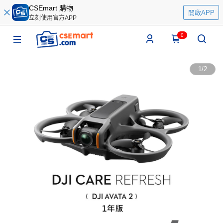
CSEmart 購物
開啟APP
立刻使用官方APP
0
1
/
2