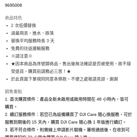
信用卡分期付款
9695008
3 期 0 利率 每期
NT$530
21家銀行
商品特色
6 期 0 利率 每期
NT$265
21家銀行
合作金庫商業銀行
第一商業銀行
2 次低價替換
華南商業銀行
彰化商業銀行
12 期 0 利率 每期
NT$132
21家銀行
合作金庫商業銀行
第一商業銀行
涵蓋飛丟、進水、跌落
上海商業儲蓄銀行
台北富邦商業銀行
華南商業銀行
彰化商業銀行
合作金庫商業銀行
第一商業銀行
超商取貨付款
國泰世華商業銀行
兆豐國際商業銀行
替換平均服務時長 3 天
上海商業儲蓄銀行
台北富邦商業銀行
華南商業銀行
彰化商業銀行
臺灣中小企業銀行
台中商業銀行
免費的往返運輸服務
國泰世華商業銀行
兆豐國際商業銀行
LINE Pay
上海商業儲蓄銀行
台北富邦商業銀行
匯豐（台灣）商業銀行
華泰商業銀行
臺灣中小企業銀行
台中商業銀行
※請注意※
國泰世華商業銀行
兆豐國際商業銀行
聯邦商業銀行
遠東國際商業銀行
匯豐（台灣）商業銀行
華泰商業銀行
Apple Pay
★因本商品為序號類商品，售出後無法確認是否被使用，故不接
臺灣中小企業銀行
台中商業銀行
元大商業銀行
永豐商業銀行
聯邦商業銀行
遠東國際商業銀行
匯豐（台灣）商業銀行
華泰商業銀行
受退貨，購買前請務必三思！★
玉山商業銀行
星展（台灣）商業銀行
街口支付
元大商業銀行
永豐商業銀行
聯邦商業銀行
遠東國際商業銀行
於此頁面下單視同同意本條款，不便之處敬請見諒，謝謝
台新國際商業銀行
中國信託商業銀行
玉山商業銀行
星展（台灣）商業銀行
元大商業銀行
永豐商業銀行
台灣樂天信用卡公司
悠遊付
台新國際商業銀行
中國信託商業銀行
玉山商業銀行
星展（台灣）商業銀行
銷售重點
台灣樂天信用卡公司
台新國際商業銀行
中國信託商業銀行
Google Pay
1. 首次購買條件：產品全新未啟用或啟用時間在 48 小時內，皆可
台灣樂天信用卡公司
購買。
全支付
2. 續訂服務條件：若您已為設備購買了 DJI Care 隨心換服務，可於
全盈+PAY
服務到期後的 15 天內，購買 DJI Care 隨心換 1 年版進行續訂。
3. 若不符合條件，則需線上申請影片驗機。審核通過後，在收到可
AFTEE先享後付