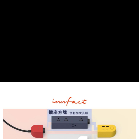
AFTEE先享後付
相關說明
【關於「AFTEE先享後付」】
ATM付款
AFTEE先享後付是「在收到商品之後才付款」的支付方式。 讓您購物簡單
便利好安心！
１．簡單：不需註冊會員、不需綁卡、不需儲值。
運送方式
２．便利：只要手機號碼，簡訊認證，即可結帳。
３．安心：先確認商品／服務後，再付款。
全家取貨付款
每筆NT$60，滿NT$399(含以上)免運費
【「AFTEE先享後付」結帳流程】
１．於結帳方式選擇「AFTEE先享後付」後，將跳轉至「AFTEE先享後付」
萊爾富取貨付款
結帳頁面，進行簡訊認證並確認金額後，即可完成結帳。
２．訂單成立數日內，您將收到繳費通知簡訊。
每筆NT$60，滿NT$399(含以上)免運費
３．收到繳費通知簡訊後14天內，點擊此簡訊中的連結，可透過四大超商／
ATM／網路銀行／等多元方式進行付款，方視為交易完成。
7-11取貨付款
※ 請注意：結帳手續完成當下不需立刻繳費，但若您需要取消訂單，請聯絡
每筆NT$60，滿NT$399(含以上)免運費
購買商品的店家。未經商家同意取消之訂單仍視為有效，需透過AFTEE先享
後付繳納相關費用。
宅配
※ 交易是否成功請以「AFTEE先享後付 」之結帳頁面顯示為準，若有關於
是否繳費成功／繳費後需取消欲退款等相關疑問，請聯繫「AFTEE先享後付
每筆NT$75，滿NT$399(含以上)免運費
客戶支援中心」
https://netprotections.freshdesk.com/support/home
付款後門市自取
【注意事項】
１．透過由恩沛科技股份有限公司提供之「AFTEE先享後付」服務完成之交