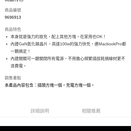
信用卡一次付款
商品編號
信用卡分期付款
9696913
3 期 0 利率 每期
NT$419
21家銀行
商品特色
6 期 0 利率 每期
NT$209
21家銀行
合作金庫商業銀行
第一商業銀行
本身就是強力的旅充，配上其他方塊，在家用也OK！
華南商業銀行
彰化商業銀行
12 期 0 利率 每期
NT$104
21家銀行
合作金庫商業銀行
第一商業銀行
內建GaN氮化鎵晶片，高達100w的強力快充，連MacbookPro都
上海商業儲蓄銀行
台北富邦商業銀行
華南商業銀行
彰化商業銀行
合作金庫商業銀行
第一商業銀行
超商取貨付款
國泰世華商業銀行
兆豐國際商業銀行
一顆搞定！
上海商業儲蓄銀行
台北富邦商業銀行
華南商業銀行
彰化商業銀行
臺灣中小企業銀行
台中商業銀行
內建開關可一鍵關閉所有電源，不用擔心頻繁插拔耗損線材更不
國泰世華商業銀行
兆豐國際商業銀行
LINE Pay
上海商業儲蓄銀行
台北富邦商業銀行
匯豐（台灣）商業銀行
華泰商業銀行
臺灣中小企業銀行
台中商業銀行
浪費電。
國泰世華商業銀行
兆豐國際商業銀行
聯邦商業銀行
遠東國際商業銀行
匯豐（台灣）商業銀行
華泰商業銀行
Apple Pay
臺灣中小企業銀行
台中商業銀行
元大商業銀行
永豐商業銀行
銷售重點
聯邦商業銀行
遠東國際商業銀行
匯豐（台灣）商業銀行
華泰商業銀行
玉山商業銀行
星展（台灣）商業銀行
街口支付
元大商業銀行
永豐商業銀行
本產品內容包含：插頭方塊一個，充電方塊一個。
聯邦商業銀行
遠東國際商業銀行
台新國際商業銀行
中國信託商業銀行
玉山商業銀行
星展（台灣）商業銀行
元大商業銀行
永豐商業銀行
台灣樂天信用卡公司
悠遊付
台新國際商業銀行
中國信託商業銀行
玉山商業銀行
星展（台灣）商業銀行
台灣樂天信用卡公司
台新國際商業銀行
中國信託商業銀行
Google Pay
台灣樂天信用卡公司
詳細說明
相關推薦
全支付
全盈+PAY