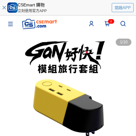
CSEmart 購物
開啟APP
立刻使用官方APP
0
1
/
10