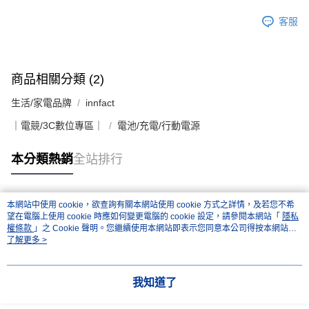
客服
商品相關分類 (2)
生活/家電品牌
innfact
｜電競/3C數位專區｜
電池/充電/行動電源
本分類熱銷
全站排行
本網站中使用 cookie，欲查詢有關本網站使用 cookie 方式之詳情，及若您不希
熱門標籤
望在電腦上使用 cookie 時應如何變更電腦的 cookie 設定，請參閱本網站「
隱私
權條款
」之 Cookie 聲明。您繼續使用本網站即表示您同意本公司得按本網站使
用條款之 Cookie 聲明使用 cookie。
了解更多 >
我知道了