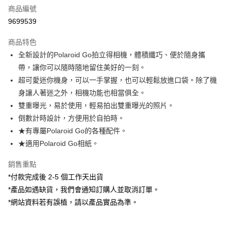
商品編號
信用卡分期付款
9699539
3 期 0 利率 每期
NT$1,230
21家銀行
商品特色
6 期 0 利率 每期
NT$615
21家銀行
合作金庫商業銀行
第一商業銀行
全新設計的Polaroid Go拍立得相機，體積纖巧、便於隨身攜
華南商業銀行
彰化商業銀行
12 期 0 利率 每期
NT$307
21家銀行
合作金庫商業銀行
第一商業銀行
帶，讓你可以隨時隨地留住美好的一刻。
上海商業儲蓄銀行
台北富邦商業銀行
華南商業銀行
彰化商業銀行
合作金庫商業銀行
第一商業銀行
超商取貨付款
國泰世華商業銀行
兆豐國際商業銀行
超可愛迷你機身，可以一手掌握，也可以輕鬆放進口袋。除了機
上海商業儲蓄銀行
台北富邦商業銀行
華南商業銀行
彰化商業銀行
臺灣中小企業銀行
台中商業銀行
身讓人著迷之外，相機功能也相當俱全。
國泰世華商業銀行
兆豐國際商業銀行
LINE Pay
上海商業儲蓄銀行
台北富邦商業銀行
匯豐（台灣）商業銀行
華泰商業銀行
臺灣中小企業銀行
台中商業銀行
雙重曝光，易於使用，輕易拍出雙重曝光的照片。
國泰世華商業銀行
兆豐國際商業銀行
聯邦商業銀行
遠東國際商業銀行
匯豐（台灣）商業銀行
華泰商業銀行
Apple Pay
倒數計時設計，方便用於自拍時。
臺灣中小企業銀行
台中商業銀行
元大商業銀行
永豐商業銀行
聯邦商業銀行
遠東國際商業銀行
匯豐（台灣）商業銀行
華泰商業銀行
★有專屬Polaroid Go的各種配件。
玉山商業銀行
星展（台灣）商業銀行
街口支付
元大商業銀行
永豐商業銀行
聯邦商業銀行
遠東國際商業銀行
★適用Polaroid Go相紙。
台新國際商業銀行
中國信託商業銀行
玉山商業銀行
星展（台灣）商業銀行
元大商業銀行
永豐商業銀行
台灣樂天信用卡公司
悠遊付
台新國際商業銀行
中國信託商業銀行
玉山商業銀行
星展（台灣）商業銀行
銷售重點
台灣樂天信用卡公司
台新國際商業銀行
中國信託商業銀行
Google Pay
*付款完成後 2-5 個工作天出貨
台灣樂天信用卡公司
*產品如遇缺貨，我們會通知訂購人並取消訂單。
全支付
*網站資料若有誤植，請以產品實品為準。
全盈+PAY