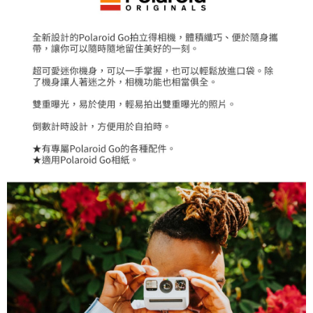
易，需依本服務之必要範圍內提供個人資料，並將交易相關給付款項請求債
權轉讓予恩沛科技股份有限公司。
２．關於個人資料處理事宜，請瀏覽以下網址：
https://aftee.tw/terms/#terms3
３．未成年的使用者請事先徵得法定代理人或監護人之同意方可使用
「AFTEE先享後付」，若未經同意申辦者引起之損失，本公司不負相關責
任。
４．使用「AFTEE先享後付」時，將依據個別帳號之用戶狀況，依本公司即
時審查核予不同之上限額度；若仍有額度不足之情形，本公司將視審查結果
請求用戶進行身份認證。
５．嚴禁一人註冊多個帳號或使用他人資訊註冊。若發現惡意使用之情形，
恩沛科技股份有限公司將有權停止該用戶之使用額度並採取法律行動。