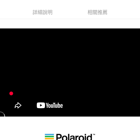
AFTEE先享後付
相關說明
詳細說明
相關推薦
【關於「AFTEE先享後付」】
ATM付款
AFTEE先享後付是「在收到商品之後才付款」的支付方式。 讓您購物簡單
便利好安心！
１．簡單：不需註冊會員、不需綁卡、不需儲值。
運送方式
２．便利：只要手機號碼，簡訊認證，即可結帳。
３．安心：先確認商品／服務後，再付款。
全家取貨付款
每筆NT$60，滿NT$399(含以上)免運費
【「AFTEE先享後付」結帳流程】
１．於結帳方式選擇「AFTEE先享後付」後，將跳轉至「AFTEE先享後付」
萊爾富取貨付款
結帳頁面，進行簡訊認證並確認金額後，即可完成結帳。
２．訂單成立數日內，您將收到繳費通知簡訊。
每筆NT$60，滿NT$399(含以上)免運費
３．收到繳費通知簡訊後14天內，點擊此簡訊中的連結，可透過四大超商／
ATM／網路銀行／等多元方式進行付款，方視為交易完成。
7-11取貨付款
※ 請注意：結帳手續完成當下不需立刻繳費，但若您需要取消訂單，請聯絡
每筆NT$60，滿NT$399(含以上)免運費
購買商品的店家。未經商家同意取消之訂單仍視為有效，需透過AFTEE先享
後付繳納相關費用。
宅配
※ 交易是否成功請以「AFTEE先享後付 」之結帳頁面顯示為準，若有關於
是否繳費成功／繳費後需取消欲退款等相關疑問，請聯繫「AFTEE先享後付
每筆NT$75，滿NT$399(含以上)免運費
客戶支援中心」
https://netprotections.freshdesk.com/support/home
付款後門市自取
【注意事項】
１．透過由恩沛科技股份有限公司提供之「AFTEE先享後付」服務完成之交
免運費