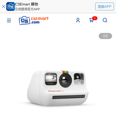
CSEmart 購物
開啟APP
立刻使用官方APP
0
1
/
2