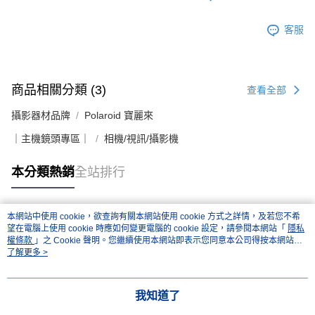
客服
商品相關分類 (3)
查看全部
攝影器材品牌
Polaroid 寶麗來
｜主機鏡頭專區｜
相機/視訊/攝影機
本分類熱銷
全站排行
本網站中使用 cookie，欲查詢有關本網站使用 cookie 方式之詳情，及若您不希
熱門標籤
望在電腦上使用 cookie 時應如何變更電腦的 cookie 設定，請參閱本網站「
隱私
權條款
」之 Cookie 聲明。您繼續使用本網站即表示您同意本公司得按本網站使
用條款之 Cookie 聲明使用 cookie。
了解更多 >
我知道了