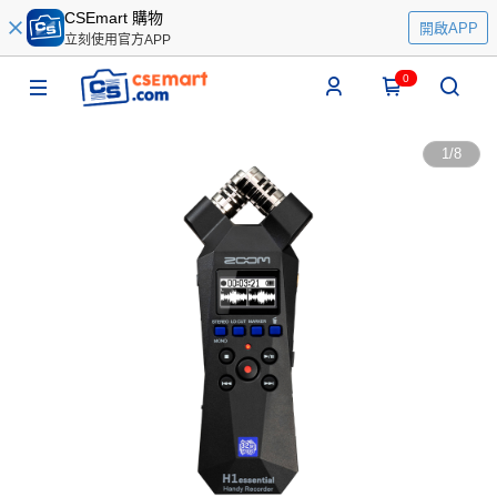
CSEmart 購物
開啟APP
立刻使用官方APP
0
1
/
8