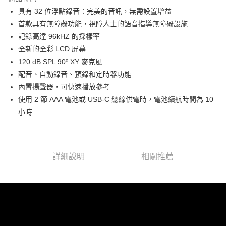
6 期 0 利率 每期
NT$580
21家銀行
合作金庫商業銀行
第一商業銀行
具有 32 位浮點錄音：完美的音訊，無需設置增益
華南商業銀行
彰化商業銀行
12 期 0 利率 每期
NT$290
21家銀行
合作金庫商業銀行
第一商業銀行
首款具有無障礙功能，視障人士的語音指導無障礙設施
上海商業儲蓄銀行
台北富邦商業銀行
華南商業銀行
彰化商業銀行
合作金庫商業銀行
第一商業銀行
超商取貨付款
國泰世華商業銀行
兆豐國際商業銀行
記錄高達 96kHZ 的採樣率
上海商業儲蓄銀行
台北富邦商業銀行
華南商業銀行
彰化商業銀行
臺灣中小企業銀行
台中商業銀行
全新的全彩 LCD 屏幕
國泰世華商業銀行
兆豐國際商業銀行
LINE Pay
上海商業儲蓄銀行
台北富邦商業銀行
匯豐（台灣）商業銀行
華泰商業銀行
臺灣中小企業銀行
台中商業銀行
120 dB SPL 90º XY 麥克風
國泰世華商業銀行
兆豐國際商業銀行
聯邦商業銀行
遠東國際商業銀行
匯豐（台灣）商業銀行
華泰商業銀行
Apple Pay
配音、自動錄音、預錄和定時器功能
臺灣中小企業銀行
台中商業銀行
元大商業銀行
永豐商業銀行
聯邦商業銀行
遠東國際商業銀行
匯豐（台灣）商業銀行
華泰商業銀行
內置揚聲器，可快速播放參考
玉山商業銀行
星展（台灣）商業銀行
街口支付
元大商業銀行
永豐商業銀行
聯邦商業銀行
遠東國際商業銀行
使用 2 節 AAA 電池或 USB-C 總線供電時，電池續航時間為 10
台新國際商業銀行
中國信託商業銀行
玉山商業銀行
星展（台灣）商業銀行
元大商業銀行
永豐商業銀行
台灣樂天信用卡公司
悠遊付
小時
台新國際商業銀行
中國信託商業銀行
玉山商業銀行
星展（台灣）商業銀行
台灣樂天信用卡公司
台新國際商業銀行
中國信託商業銀行
Google Pay
台灣樂天信用卡公司
全支付
詳細說明
相關推薦
全盈+PAY
AFTEE先享後付
相關說明
【關於「AFTEE先享後付」】
ATM付款
AFTEE先享後付是「在收到商品之後才付款」的支付方式。 讓您購物簡單