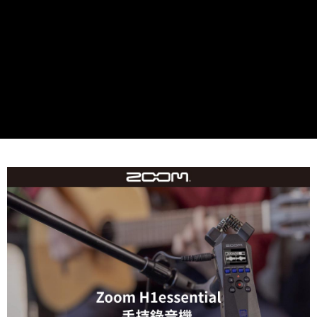
便利好安心！
１．簡單：不需註冊會員、不需綁卡、不需儲值。
運送方式
２．便利：只要手機號碼，簡訊認證，即可結帳。
３．安心：先確認商品／服務後，再付款。
全家取貨付款
每筆NT$60，滿NT$399(含以上)免運費
【「AFTEE先享後付」結帳流程】
１．於結帳方式選擇「AFTEE先享後付」後，將跳轉至「AFTEE先享後付」
萊爾富取貨付款
結帳頁面，進行簡訊認證並確認金額後，即可完成結帳。
２．訂單成立數日內，您將收到繳費通知簡訊。
每筆NT$60，滿NT$399(含以上)免運費
３．收到繳費通知簡訊後14天內，點擊此簡訊中的連結，可透過四大超商／
ATM／網路銀行／等多元方式進行付款，方視為交易完成。
7-11取貨付款
※ 請注意：結帳手續完成當下不需立刻繳費，但若您需要取消訂單，請聯絡
每筆NT$60，滿NT$399(含以上)免運費
購買商品的店家。未經商家同意取消之訂單仍視為有效，需透過AFTEE先享
後付繳納相關費用。
宅配
※ 交易是否成功請以「AFTEE先享後付 」之結帳頁面顯示為準，若有關於
是否繳費成功／繳費後需取消欲退款等相關疑問，請聯繫「AFTEE先享後付
每筆NT$75，滿NT$399(含以上)免運費
客戶支援中心」
https://netprotections.freshdesk.com/support/home
付款後門市自取
【注意事項】
１．透過由恩沛科技股份有限公司提供之「AFTEE先享後付」服務完成之交
免運費
易，需依本服務之必要範圍內提供個人資料，並將交易相關給付款項請求債
權轉讓予恩沛科技股份有限公司。
２．關於個人資料處理事宜，請瀏覽以下網址：
https://aftee.tw/terms/#terms3
３．未成年的使用者請事先徵得法定代理人或監護人之同意方可使用