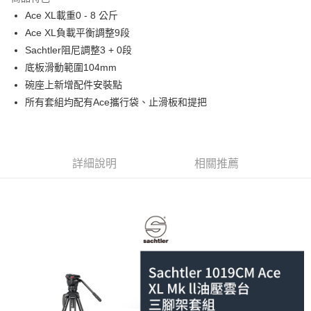
6 期 0 利率 每期
NT$9,000
21家銀行
合作金庫商業銀行
第一商業銀行
Ace XL載重0 - 8 公斤
華南商業銀行
彰化商業銀行
12 期 0 利率 每期
NT$4,500
21家銀行
合作金庫商業銀行
第一商業銀行
Ace XL負載平衡調整9段
上海商業儲蓄銀行
台北富邦商業銀行
華南商業銀行
彰化商業銀行
合作金庫商業銀行
第一商業銀行
LINE Pay
國泰世華商業銀行
兆豐國際商業銀行
Sachtler阻尼調整3 + 0段
上海商業儲蓄銀行
台北富邦商業銀行
華南商業銀行
彰化商業銀行
臺灣中小企業銀行
台中商業銀行
底板滑動範圍104mm
國泰世華商業銀行
兆豐國際商業銀行
Apple Pay
上海商業儲蓄銀行
台北富邦商業銀行
匯豐（台灣）商業銀行
華泰商業銀行
臺灣中小企業銀行
台中商業銀行
碗座上新增配件安裝點
國泰世華商業銀行
兆豐國際商業銀行
聯邦商業銀行
遠東國際商業銀行
匯豐（台灣）商業銀行
華泰商業銀行
街口支付
所有套組均配有Ace攜行袋、止滑板和提把
臺灣中小企業銀行
台中商業銀行
元大商業銀行
永豐商業銀行
聯邦商業銀行
遠東國際商業銀行
匯豐（台灣）商業銀行
華泰商業銀行
玉山商業銀行
星展（台灣）商業銀行
悠遊付
元大商業銀行
永豐商業銀行
聯邦商業銀行
遠東國際商業銀行
台新國際商業銀行
中國信託商業銀行
玉山商業銀行
星展（台灣）商業銀行
元大商業銀行
永豐商業銀行
台灣樂天信用卡公司
Google Pay
台新國際商業銀行
中國信託商業銀行
玉山商業銀行
星展（台灣）商業銀行
詳細說明
相關推薦
台灣樂天信用卡公司
台新國際商業銀行
中國信託商業銀行
全支付
台灣樂天信用卡公司
全盈+PAY
AFTEE先享後付
相關說明
【關於「AFTEE先享後付」】
ATM付款
AFTEE先享後付是「在收到商品之後才付款」的支付方式。 讓您購物簡單
便利好安心！
１．簡單：不需註冊會員、不需綁卡、不需儲值。
運送方式