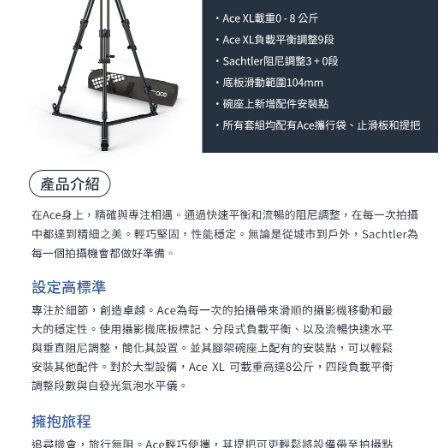
２．便利：只要手機號碼，簡訊認證，即可結帳。
３．安心：先確認商品／服務後，再付款。
宅配
每筆NT$75，滿NT$399(含以上)免運費
【「AFTEE先享後付」結帳流程】
１．於結帳方式選擇「AFTEE先享後付」後，將跳轉至「AFTEE先享後付」
付款後門市自取
結帳頁面，進行簡訊認證並確認金額後，即可完成結帳。
２．訂單成立數日內，您將收到繳費通知簡訊。
免運費
３．收到繳費通知簡訊後14天內，點擊此簡訊中的連結，可透過四大超商／
ATM／網路銀行／等多元方式進行付款，方視為交易完成。
※ 請注意：結帳手續完成當下不需立刻繳費，但若您需要取消訂單，請聯絡
購買商品的店家。未經商家同意取消之訂單仍視為有效，需透過AFTEE先享
後付繳納相關費用。
※ 交易是否成功請以「AFTEE先享後付 」之結帳頁面顯示為準，若有關於
是否繳費成功／繳費後需取消欲退款等相關疑問，請聯繫「AFTEE先享後付
客戶支援中心」
https://netprotections.freshdesk.com/support/home
【注意事項】
１．透過由恩沛科技股份有限公司提供之「AFTEE先享後付」服務完成之交
易，需依本服務之必要範圍內提供個人資料，並將交易相關給付款項請求債
權轉讓予恩沛科技股份有限公司。
２．關於個人資料處理事宜，請瀏覽以下網址：
https://aftee.tw/terms/#terms3
３．未成年的使用者請事先徵得法定代理人或監護人之同意方可使用
「AFTEE先享後付」，若未經同意申辦者引起之損失，本公司不負相關責
任。