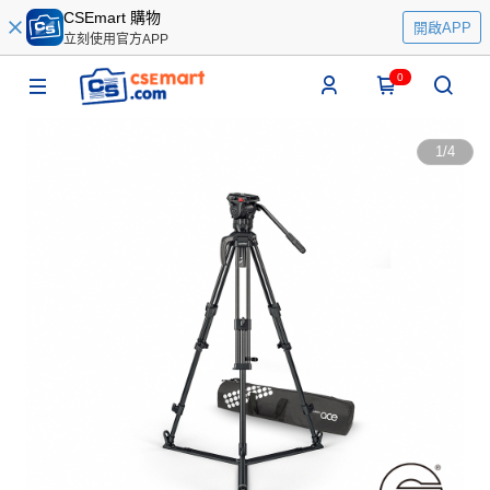
CSEmart 購物
開啟APP
立刻使用官方APP
0
1
/
4