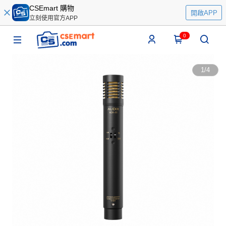
CSEmart 購物
開啟APP
立刻使用官方APP
0
1
/
4