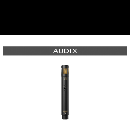
運送方式
２．便利：只要手機號碼，簡訊認證，即可結帳。
３．安心：先確認商品／服務後，再付款。
全家取貨付款
每筆NT$60，滿NT$399(含以上)免運費
【「AFTEE先享後付」結帳流程】
１．於結帳方式選擇「AFTEE先享後付」後，將跳轉至「AFTEE先享後付」
萊爾富取貨付款
結帳頁面，進行簡訊認證並確認金額後，即可完成結帳。
２．訂單成立數日內，您將收到繳費通知簡訊。
每筆NT$60，滿NT$399(含以上)免運費
３．收到繳費通知簡訊後14天內，點擊此簡訊中的連結，可透過四大超商／
ATM／網路銀行／等多元方式進行付款，方視為交易完成。
7-11取貨付款
※ 請注意：結帳手續完成當下不需立刻繳費，但若您需要取消訂單，請聯絡
每筆NT$60，滿NT$399(含以上)免運費
購買商品的店家。未經商家同意取消之訂單仍視為有效，需透過AFTEE先享
後付繳納相關費用。
宅配
※ 交易是否成功請以「AFTEE先享後付 」之結帳頁面顯示為準，若有關於
是否繳費成功／繳費後需取消欲退款等相關疑問，請聯繫「AFTEE先享後付
每筆NT$75，滿NT$399(含以上)免運費
客戶支援中心」
https://netprotections.freshdesk.com/support/home
付款後門市自取
【注意事項】
１．透過由恩沛科技股份有限公司提供之「AFTEE先享後付」服務完成之交
免運費
易，需依本服務之必要範圍內提供個人資料，並將交易相關給付款項請求債
權轉讓予恩沛科技股份有限公司。
２．關於個人資料處理事宜，請瀏覽以下網址：
https://aftee.tw/terms/#terms3
３．未成年的使用者請事先徵得法定代理人或監護人之同意方可使用
「AFTEE先享後付」，若未經同意申辦者引起之損失，本公司不負相關責
任。