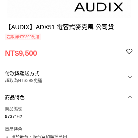
【AUDIX】ADX51 電容式麥克風 公司貨
超取滿NT$399免運
NT$9,500
付款與運送方式
超取滿NT$399免運
付款方式
商品特色
信用卡一次付款
商品編號
信用卡分期付款
9737162
3 期 0 利率 每期
NT$3,166
21家銀行
商品特色
6 期 0 利率 每期
NT$1,583
21家銀行
合作金庫商業銀行
第一商業銀行
用於舞台、錄音室和廣播應用