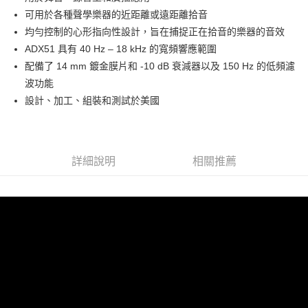
華南商業銀行
彰化商業銀行
12 期 0 利率 每期
NT$791
21家銀行
合作金庫商業銀行
第一商業銀行
可用於各種聲學樂器的近距離或遠距離拾音
上海商業儲蓄銀行
台北富邦商業銀行
華南商業銀行
彰化商業銀行
合作金庫商業銀行
第一商業銀行
超商取貨付款
國泰世華商業銀行
兆豐國際商業銀行
均勻控制的心形指向性設計，旨在捕捉正在拾音的樂器的音效
上海商業儲蓄銀行
台北富邦商業銀行
華南商業銀行
彰化商業銀行
臺灣中小企業銀行
台中商業銀行
ADX51 具有 40 Hz – 18 kHz 的寬頻響應範圍
國泰世華商業銀行
兆豐國際商業銀行
LINE Pay
上海商業儲蓄銀行
台北富邦商業銀行
匯豐（台灣）商業銀行
華泰商業銀行
臺灣中小企業銀行
台中商業銀行
配備了 14 mm 鍍金膜片和 -10 dB 衰減器以及 150 Hz 的低頻濾
國泰世華商業銀行
兆豐國際商業銀行
聯邦商業銀行
遠東國際商業銀行
匯豐（台灣）商業銀行
華泰商業銀行
Apple Pay
波功能
臺灣中小企業銀行
台中商業銀行
元大商業銀行
永豐商業銀行
聯邦商業銀行
遠東國際商業銀行
匯豐（台灣）商業銀行
華泰商業銀行
設計、加工、組裝和測試於美國
玉山商業銀行
星展（台灣）商業銀行
街口支付
元大商業銀行
永豐商業銀行
聯邦商業銀行
遠東國際商業銀行
台新國際商業銀行
中國信託商業銀行
玉山商業銀行
星展（台灣）商業銀行
元大商業銀行
永豐商業銀行
台灣樂天信用卡公司
悠遊付
台新國際商業銀行
中國信託商業銀行
玉山商業銀行
星展（台灣）商業銀行
台灣樂天信用卡公司
台新國際商業銀行
中國信託商業銀行
Google Pay
詳細說明
相關推薦
台灣樂天信用卡公司
全支付
全盈+PAY
AFTEE先享後付
相關說明
【關於「AFTEE先享後付」】
ATM付款
AFTEE先享後付是「在收到商品之後才付款」的支付方式。 讓您購物簡單
便利好安心！
１．簡單：不需註冊會員、不需綁卡、不需儲值。