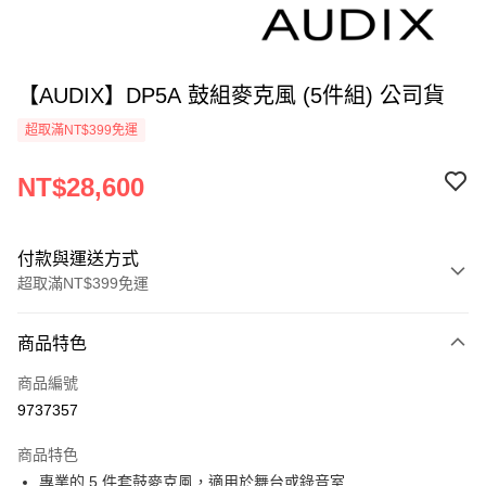
【AUDIX】DP5A 鼓組麥克風 (5件組) 公司貨
超取滿NT$399免運
NT$28,600
付款與運送方式
超取滿NT$399免運
付款方式
商品特色
信用卡一次付款
商品編號
信用卡分期付款
9737357
3 期 0 利率 每期
NT$9,533
21家銀行
商品特色
6 期 0 利率 每期
NT$4,766
21家銀行
合作金庫商業銀行
第一商業銀行
專業的 5 件套鼓麥克風，適用於舞台或錄音室