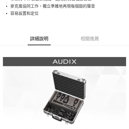
華南商業銀行
彰化商業銀行
12 期 0 利率 每期
NT$2,383
21家銀行
合作金庫商業銀行
第一商業銀行
麥克風協同工作，獨立準確地再現每個鼓的聲音
上海商業儲蓄銀行
台北富邦商業銀行
華南商業銀行
彰化商業銀行
合作金庫商業銀行
第一商業銀行
超商取貨付款
國泰世華商業銀行
兆豐國際商業銀行
容易設置和定位
上海商業儲蓄銀行
台北富邦商業銀行
華南商業銀行
彰化商業銀行
臺灣中小企業銀行
台中商業銀行
國泰世華商業銀行
兆豐國際商業銀行
LINE Pay
上海商業儲蓄銀行
台北富邦商業銀行
匯豐（台灣）商業銀行
華泰商業銀行
臺灣中小企業銀行
台中商業銀行
國泰世華商業銀行
兆豐國際商業銀行
聯邦商業銀行
遠東國際商業銀行
匯豐（台灣）商業銀行
華泰商業銀行
Apple Pay
臺灣中小企業銀行
台中商業銀行
元大商業銀行
永豐商業銀行
詳細說明
相關推薦
聯邦商業銀行
遠東國際商業銀行
匯豐（台灣）商業銀行
華泰商業銀行
玉山商業銀行
星展（台灣）商業銀行
街口支付
元大商業銀行
永豐商業銀行
聯邦商業銀行
遠東國際商業銀行
台新國際商業銀行
中國信託商業銀行
玉山商業銀行
星展（台灣）商業銀行
元大商業銀行
永豐商業銀行
台灣樂天信用卡公司
悠遊付
台新國際商業銀行
中國信託商業銀行
玉山商業銀行
星展（台灣）商業銀行
台灣樂天信用卡公司
台新國際商業銀行
中國信託商業銀行
Google Pay
台灣樂天信用卡公司
全支付
全盈+PAY
AFTEE先享後付
相關說明
【關於「AFTEE先享後付」】
ATM付款
AFTEE先享後付是「在收到商品之後才付款」的支付方式。 讓您購物簡單
便利好安心！
１．簡單：不需註冊會員、不需綁卡、不需儲值。