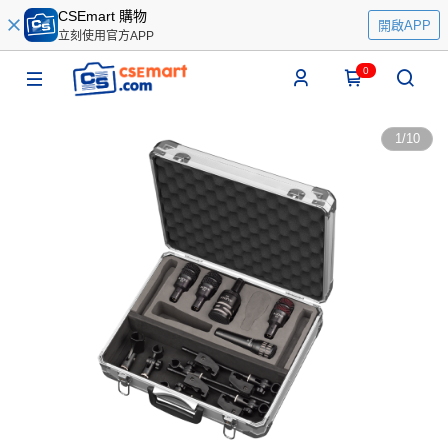
CSEmart 購物
開啟APP
立刻使用官方APP
0
1
/
10