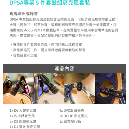
運送方式
２．便利：只要手機號碼，簡訊認證，即可結帳。
３．安心：先確認商品／服務後，再付款。
全家取貨付款
每筆NT$60，滿NT$399(含以上)免運費
【「AFTEE先享後付」結帳流程】
１．於結帳方式選擇「AFTEE先享後付」後，將跳轉至「AFTEE先享後付」
萊爾富取貨付款
結帳頁面，進行簡訊認證並確認金額後，即可完成結帳。
２．訂單成立數日內，您將收到繳費通知簡訊。
每筆NT$60，滿NT$399(含以上)免運費
３．收到繳費通知簡訊後14天內，點擊此簡訊中的連結，可透過四大超商／
ATM／網路銀行／等多元方式進行付款，方視為交易完成。
7-11取貨付款
※ 請注意：結帳手續完成當下不需立刻繳費，但若您需要取消訂單，請聯絡
每筆NT$60，滿NT$399(含以上)免運費
購買商品的店家。未經商家同意取消之訂單仍視為有效，需透過AFTEE先享
後付繳納相關費用。
宅配
※ 交易是否成功請以「AFTEE先享後付 」之結帳頁面顯示為準，若有關於
是否繳費成功／繳費後需取消欲退款等相關疑問，請聯繫「AFTEE先享後付
每筆NT$75，滿NT$399(含以上)免運費
客戶支援中心」
https://netprotections.freshdesk.com/support/home
付款後門市自取
【注意事項】
１．透過由恩沛科技股份有限公司提供之「AFTEE先享後付」服務完成之交
免運費
易，需依本服務之必要範圍內提供個人資料，並將交易相關給付款項請求債
權轉讓予恩沛科技股份有限公司。
２．關於個人資料處理事宜，請瀏覽以下網址：
https://aftee.tw/terms/#terms3
３．未成年的使用者請事先徵得法定代理人或監護人之同意方可使用
「AFTEE先享後付」，若未經同意申辦者引起之損失，本公司不負相關責
任。