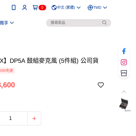
0
中文 (繁體)
TWD
獨享
IX】DP5A 鼓組麥克風 (5件組) 公司貨
399免運
,600