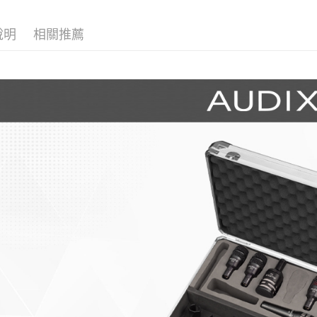
台新國
玉山商
台灣樂
台新國
Google Pa
說明
相關推薦
台灣樂
全支付
全盈+PAY
AFTEE先
相關說明
【關於「A
ATM付款
AFTEE
便利好安
１．簡單
２．便利
運送方式
３．安心
全家取貨
【「AFT
每筆NT$6
１．於結帳
付」結帳
萊爾富取
２．訂單
３．收到繳
每筆NT$6
／ATM／
※ 請注意
7-11取貨
絡購買商品