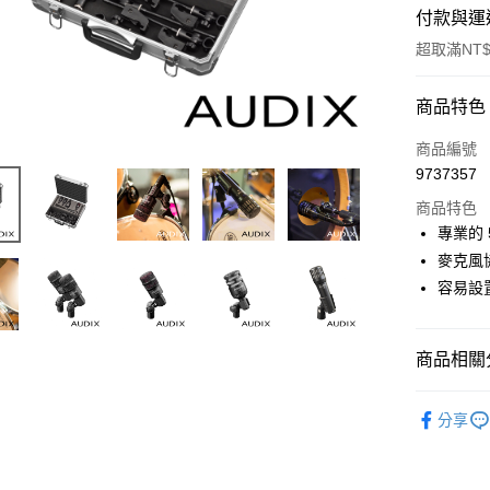
付款與運
超取滿NT$
付款方式
商品特色
信用卡一
商品編號
9737357
信用卡分
商品特色
3 期 
專業的
6 期 
合作金
麥克風
華南商
12 期
容易設
合作金
上海商
華南商
合作金
超商取貨
國泰世
上海商
華南商
臺灣中
國泰世
商品相關分
LINE Pay
上海商
匯豐（
臺灣中
國泰世
聯邦商
音訊設備
匯豐（
Apple Pay
臺灣中
元大商
分享
聯邦商
匯豐（
｜音訊設
玉山商
街口支付
元大商
聯邦商
台新國
玉山商
元大商
台灣樂
悠遊付