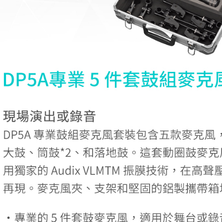
先享後付
每筆NT$6
※ 交易是
是否繳費成
宅配
付客戶支
每筆NT$7
【注意事
付款後門
１．透過由
交易，需
免運費
求債權轉
２．關於
https://aft
３．未成
「AFTE
任。
４．使用「
即時審查
結果請求
５．嚴禁
形，恩沛
動。