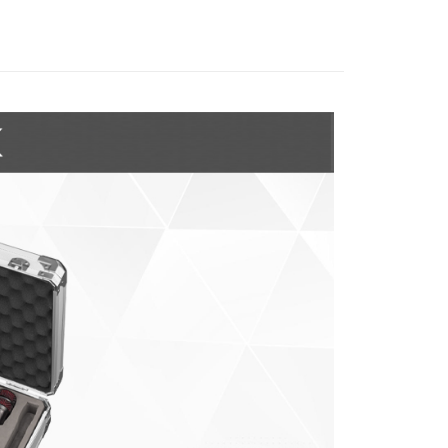
際商業銀行
中國信託商業銀行
業銀行
星展（台灣）商業銀行
天信用卡公司
際商業銀行
中國信託商業銀行
y
天信用卡公司
享後付
FTEE先享後付」】
先享後付是「在收到商品之後才付款」的支付方式。 讓您購物簡單
心！
：不需註冊會員、不需綁卡、不需儲值。
：只要手機號碼，簡訊認證，即可結帳。
：先確認商品／服務後，再付款。
付款
EE先享後付」結帳流程】
0，滿NT$399(含以上)免運費
方式選擇「AFTEE先享後付」後，將跳轉至「AFTEE先享後
頁面，進行簡訊認證並確認金額後，即可完成結帳。
貨付款
成立數日內，您將收到繳費通知簡訊。
費通知簡訊後14天內，點擊此簡訊中的連結，可透過四大超商
0，滿NT$399(含以上)免運費
網路銀行／等多元方式進行付款，方視為交易完成。
：結帳手續完成當下不需立刻繳費，但若您需要取消訂單，請聯
付款
的店家。未經商家同意取消之訂單仍視為有效，需透過AFTEE