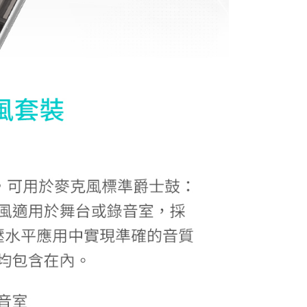
繳納相關費用。
0，滿NT$399(含以上)免運費
否成功請以「AFTEE先享後付 」之結帳頁面顯示為準，若有關於
功／繳費後需取消欲退款等相關疑問，請聯繫「AFTEE先享後
援中心」
https://netprotections.freshdesk.com/support/home
5，滿NT$399(含以上)免運費
項】
市自取
恩沛科技股份有限公司提供之「AFTEE先享後付」服務完成之
依本服務之必要範圍內提供個人資料，並將交易相關給付款項請
讓予恩沛科技股份有限公司。
個人資料處理事宜，請瀏覽以下網址：
ee.tw/terms/#terms3
年的使用者請事先徵得法定代理人或監護人之同意方可使用
E先享後付」，若未經同意申辦者引起之損失，本公司不負相關責
AFTEE先享後付」時，將依據個別帳號之用戶狀況，依本公司
核予不同之上限額度；若仍有額度不足之情形，本公司將視審查
用戶進行身份認證。
一人註冊多個帳號或使用他人資訊註冊。若發現惡意使用之情
科技股份有限公司將有權停止該用戶之使用額度並採取法律行