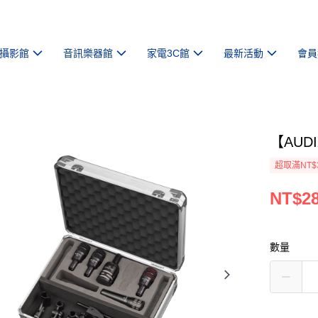
攝影館
音訊樂器館
家電3C館
最新活動
會員
【AUD
超取滿NT$
NT$28
數量