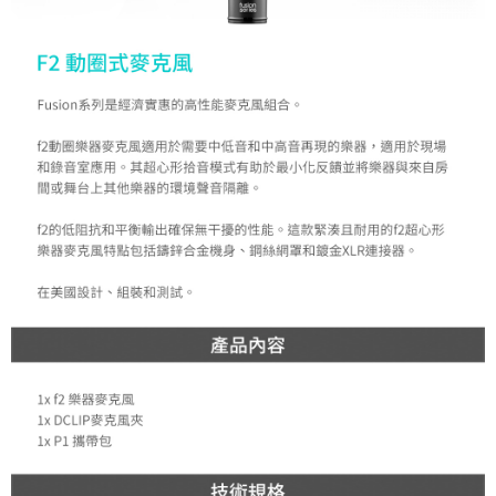
運送方式
２．便利：只要手機號碼，簡訊認證，即可結帳。
３．安心：先確認商品／服務後，再付款。
全家取貨付款
每筆NT$60，滿NT$399(含以上)免運費
【「AFTEE先享後付」結帳流程】
１．於結帳方式選擇「AFTEE先享後付」後，將跳轉至「AFTEE先享後付」
萊爾富取貨付款
結帳頁面，進行簡訊認證並確認金額後，即可完成結帳。
２．訂單成立數日內，您將收到繳費通知簡訊。
每筆NT$60，滿NT$399(含以上)免運費
３．收到繳費通知簡訊後14天內，點擊此簡訊中的連結，可透過四大超商／
ATM／網路銀行／等多元方式進行付款，方視為交易完成。
7-11取貨付款
※ 請注意：結帳手續完成當下不需立刻繳費，但若您需要取消訂單，請聯絡
每筆NT$60，滿NT$399(含以上)免運費
購買商品的店家。未經商家同意取消之訂單仍視為有效，需透過AFTEE先享
後付繳納相關費用。
宅配
※ 交易是否成功請以「AFTEE先享後付 」之結帳頁面顯示為準，若有關於
是否繳費成功／繳費後需取消欲退款等相關疑問，請聯繫「AFTEE先享後付
每筆NT$75，滿NT$399(含以上)免運費
客戶支援中心」
https://netprotections.freshdesk.com/support/home
付款後門市自取
【注意事項】
１．透過由恩沛科技股份有限公司提供之「AFTEE先享後付」服務完成之交
免運費
易，需依本服務之必要範圍內提供個人資料，並將交易相關給付款項請求債
權轉讓予恩沛科技股份有限公司。
２．關於個人資料處理事宜，請瀏覽以下網址：
https://aftee.tw/terms/#terms3
３．未成年的使用者請事先徵得法定代理人或監護人之同意方可使用
「AFTEE先享後付」，若未經同意申辦者引起之損失，本公司不負相關責
任。