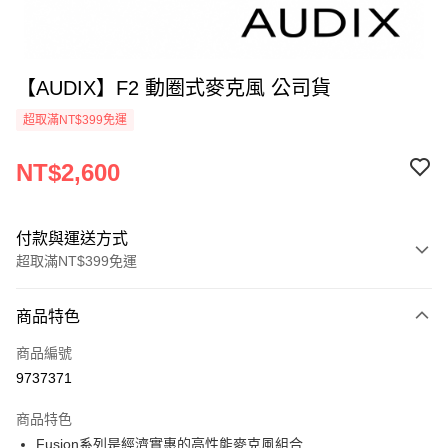
【AUDIX】F2 動圈式麥克風 公司貨
超取滿NT$399免運
NT$2,600
付款與運送方式
超取滿NT$399免運
付款方式
商品特色
信用卡一次付款
商品編號
信用卡分期付款
9737371
3 期 0 利率 每期
NT$866
21家銀行
商品特色
6 期 0 利率 每期
NT$433
21家銀行
合作金庫商業銀行
第一商業銀行
Fusion系列是經濟實惠的高性能麥克風組合