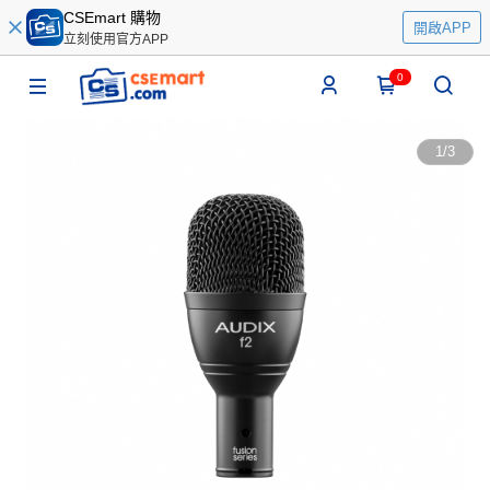
CSEmart 購物
開啟APP
立刻使用官方APP
0
1
/
3