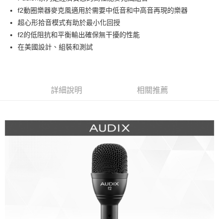
華南商業銀行
彰化商業銀行
12 期 0 利率 每期
NT$216
21家銀行
合作金庫商業銀行
第一商業銀行
f2動圈樂器麥克風適用於需要中低音和中高音再現的樂器
上海商業儲蓄銀行
台北富邦商業銀行
華南商業銀行
彰化商業銀行
合作金庫商業銀行
第一商業銀行
超商取貨付款
國泰世華商業銀行
兆豐國際商業銀行
超心形拾音模式有助於最小化回授
上海商業儲蓄銀行
台北富邦商業銀行
華南商業銀行
彰化商業銀行
臺灣中小企業銀行
台中商業銀行
f2的低阻抗和平衡輸出確保無干擾的性能
國泰世華商業銀行
兆豐國際商業銀行
LINE Pay
上海商業儲蓄銀行
台北富邦商業銀行
匯豐（台灣）商業銀行
華泰商業銀行
臺灣中小企業銀行
台中商業銀行
在美國設計、組裝和測試
國泰世華商業銀行
兆豐國際商業銀行
聯邦商業銀行
遠東國際商業銀行
匯豐（台灣）商業銀行
華泰商業銀行
Apple Pay
臺灣中小企業銀行
台中商業銀行
元大商業銀行
永豐商業銀行
聯邦商業銀行
遠東國際商業銀行
匯豐（台灣）商業銀行
華泰商業銀行
玉山商業銀行
星展（台灣）商業銀行
街口支付
元大商業銀行
永豐商業銀行
聯邦商業銀行
遠東國際商業銀行
台新國際商業銀行
中國信託商業銀行
玉山商業銀行
星展（台灣）商業銀行
詳細說明
相關推薦
元大商業銀行
永豐商業銀行
台灣樂天信用卡公司
悠遊付
台新國際商業銀行
中國信託商業銀行
玉山商業銀行
星展（台灣）商業銀行
台灣樂天信用卡公司
台新國際商業銀行
中國信託商業銀行
Google Pay
台灣樂天信用卡公司
全支付
全盈+PAY
AFTEE先享後付
相關說明
【關於「AFTEE先享後付」】
ATM付款
AFTEE先享後付是「在收到商品之後才付款」的支付方式。 讓您購物簡單
便利好安心！
１．簡單：不需註冊會員、不需綁卡、不需儲值。