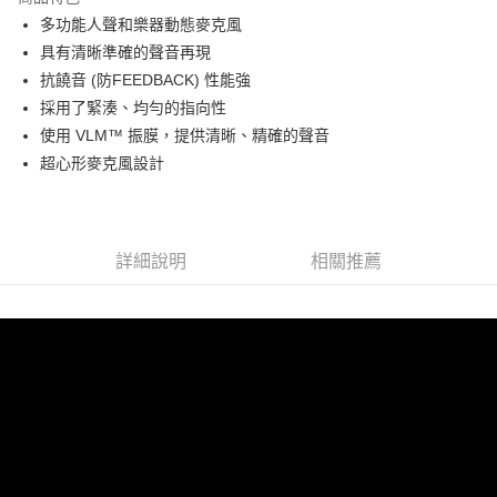
6 期 0 利率 每期
NT$1,016
21家銀行
合作金庫商業銀行
第一商業銀行
多功能人聲和樂器動態麥克風
華南商業銀行
彰化商業銀行
12 期 0 利率 每期
NT$508
21家銀行
合作金庫商業銀行
第一商業銀行
具有清晰準確的聲音再現
上海商業儲蓄銀行
台北富邦商業銀行
華南商業銀行
彰化商業銀行
合作金庫商業銀行
第一商業銀行
超商取貨付款
國泰世華商業銀行
兆豐國際商業銀行
抗饒音 (防FEEDBACK) 性能強
上海商業儲蓄銀行
台北富邦商業銀行
華南商業銀行
彰化商業銀行
臺灣中小企業銀行
台中商業銀行
採用了緊湊、均勻的指向性
國泰世華商業銀行
兆豐國際商業銀行
LINE Pay
上海商業儲蓄銀行
台北富邦商業銀行
匯豐（台灣）商業銀行
華泰商業銀行
臺灣中小企業銀行
台中商業銀行
使用 VLM™ 振膜，提供清晰、精確的聲音
國泰世華商業銀行
兆豐國際商業銀行
聯邦商業銀行
遠東國際商業銀行
匯豐（台灣）商業銀行
華泰商業銀行
Apple Pay
超心形麥克風設計
臺灣中小企業銀行
台中商業銀行
元大商業銀行
永豐商業銀行
聯邦商業銀行
遠東國際商業銀行
匯豐（台灣）商業銀行
華泰商業銀行
玉山商業銀行
星展（台灣）商業銀行
街口支付
元大商業銀行
永豐商業銀行
聯邦商業銀行
遠東國際商業銀行
台新國際商業銀行
中國信託商業銀行
玉山商業銀行
星展（台灣）商業銀行
元大商業銀行
永豐商業銀行
台灣樂天信用卡公司
悠遊付
台新國際商業銀行
中國信託商業銀行
玉山商業銀行
星展（台灣）商業銀行
詳細說明
相關推薦
台灣樂天信用卡公司
台新國際商業銀行
中國信託商業銀行
Google Pay
台灣樂天信用卡公司
全支付
全盈+PAY
AFTEE先享後付
相關說明
【關於「AFTEE先享後付」】
ATM付款
AFTEE先享後付是「在收到商品之後才付款」的支付方式。 讓您購物簡單