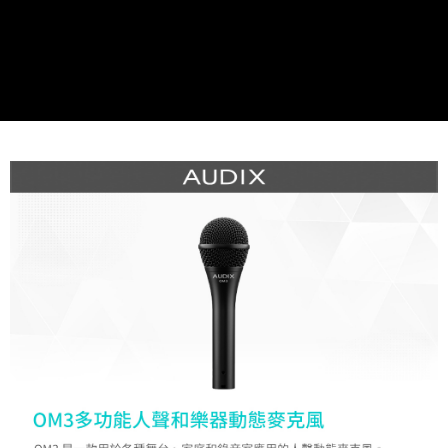
便利好安心！
１．簡單：不需註冊會員、不需綁卡、不需儲值。
運送方式
２．便利：只要手機號碼，簡訊認證，即可結帳。
３．安心：先確認商品／服務後，再付款。
全家取貨付款
每筆NT$60，滿NT$399(含以上)免運費
【「AFTEE先享後付」結帳流程】
１．於結帳方式選擇「AFTEE先享後付」後，將跳轉至「AFTEE先享後付」
萊爾富取貨付款
結帳頁面，進行簡訊認證並確認金額後，即可完成結帳。
２．訂單成立數日內，您將收到繳費通知簡訊。
每筆NT$60，滿NT$399(含以上)免運費
３．收到繳費通知簡訊後14天內，點擊此簡訊中的連結，可透過四大超商／
ATM／網路銀行／等多元方式進行付款，方視為交易完成。
7-11取貨付款
※ 請注意：結帳手續完成當下不需立刻繳費，但若您需要取消訂單，請聯絡
每筆NT$60，滿NT$399(含以上)免運費
購買商品的店家。未經商家同意取消之訂單仍視為有效，需透過AFTEE先享
後付繳納相關費用。
宅配
※ 交易是否成功請以「AFTEE先享後付 」之結帳頁面顯示為準，若有關於
是否繳費成功／繳費後需取消欲退款等相關疑問，請聯繫「AFTEE先享後付
每筆NT$75，滿NT$399(含以上)免運費
客戶支援中心」
https://netprotections.freshdesk.com/support/home
付款後門市自取
【注意事項】
１．透過由恩沛科技股份有限公司提供之「AFTEE先享後付」服務完成之交
免運費
易，需依本服務之必要範圍內提供個人資料，並將交易相關給付款項請求債
權轉讓予恩沛科技股份有限公司。
２．關於個人資料處理事宜，請瀏覽以下網址：
https://aftee.tw/terms/#terms3
３．未成年的使用者請事先徵得法定代理人或監護人之同意方可使用