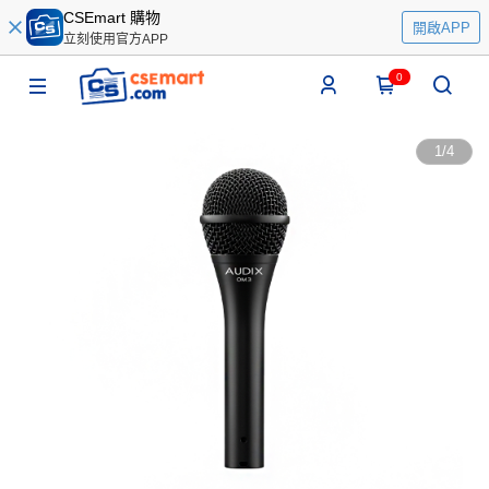
CSEmart 購物
開啟APP
立刻使用官方APP
0
1
/
4