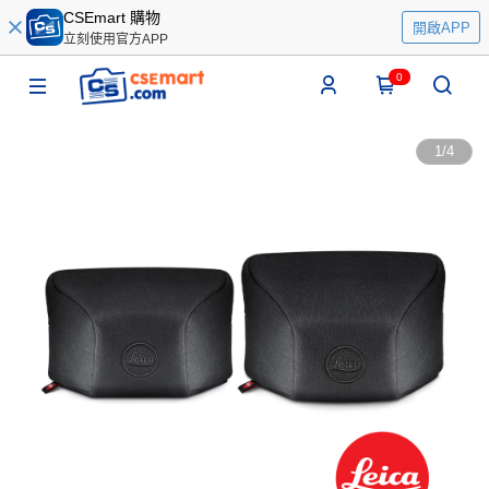
CSEmart 購物
開啟APP
立刻使用官方APP
0
1
/
4