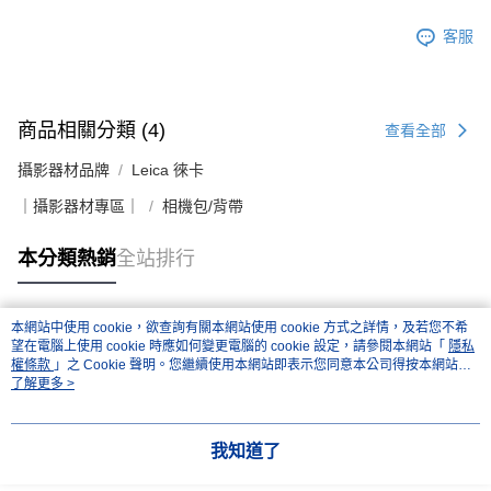
２．關於個人資料處理事宜，請瀏覽以下網址：
https://aftee.tw/terms/#terms3
客服
３．未成年的使用者請事先徵得法定代理人或監護人之同意方可使用
「AFTEE先享後付」，若未經同意申辦者引起之損失，本公司不負相關責
任。
４．使用「AFTEE先享後付」時，將依據個別帳號之用戶狀況，依本公司即
商品相關分類 (4)
查看全部
時審查核予不同之上限額度；若仍有額度不足之情形，本公司將視審查結果
請求用戶進行身份認證。
攝影器材品牌
Leica 徠卡
５．嚴禁一人註冊多個帳號或使用他人資訊註冊。若發現惡意使用之情形，
恩沛科技股份有限公司將有權停止該用戶之使用額度並採取法律行動。
｜攝影器材專區｜
相機包/背帶
本分類熱銷
全站排行
本網站中使用 cookie，欲查詢有關本網站使用 cookie 方式之詳情，及若您不希
熱門標籤
望在電腦上使用 cookie 時應如何變更電腦的 cookie 設定，請參閱本網站「
隱私
權條款
」之 Cookie 聲明。您繼續使用本網站即表示您同意本公司得按本網站使
用條款之 Cookie 聲明使用 cookie。
了解更多 >
我知道了