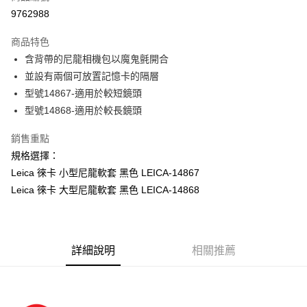
信用卡分期付款
9762988
3 期 0 利率 每期
NT$1,030
21家銀行
商品特色
6 期 0 利率 每期
NT$515
21家銀行
合作金庫商業銀行
第一商業銀行
含背帶的尼龍相機包以魔鬼氈開合
華南商業銀行
彰化商業銀行
12 期 0 利率 每期
NT$257
21家銀行
合作金庫商業銀行
第一商業銀行
並設有兩個可放置記憶卡的隔層
上海商業儲蓄銀行
台北富邦商業銀行
華南商業銀行
彰化商業銀行
合作金庫商業銀行
第一商業銀行
超商取貨付款
國泰世華商業銀行
兆豐國際商業銀行
型號14867-適用於較短鏡頭
上海商業儲蓄銀行
台北富邦商業銀行
華南商業銀行
彰化商業銀行
臺灣中小企業銀行
台中商業銀行
型號14868-適用於較長鏡頭
國泰世華商業銀行
兆豐國際商業銀行
LINE Pay
上海商業儲蓄銀行
台北富邦商業銀行
匯豐（台灣）商業銀行
華泰商業銀行
臺灣中小企業銀行
台中商業銀行
國泰世華商業銀行
兆豐國際商業銀行
聯邦商業銀行
遠東國際商業銀行
銷售重點
匯豐（台灣）商業銀行
華泰商業銀行
Apple Pay
臺灣中小企業銀行
台中商業銀行
元大商業銀行
永豐商業銀行
規格選擇：
聯邦商業銀行
遠東國際商業銀行
匯豐（台灣）商業銀行
華泰商業銀行
玉山商業銀行
星展（台灣）商業銀行
街口支付
元大商業銀行
永豐商業銀行
Leica 徠卡 小型尼龍軟套 黑色 LEICA-14867
聯邦商業銀行
遠東國際商業銀行
台新國際商業銀行
中國信託商業銀行
玉山商業銀行
星展（台灣）商業銀行
Leica 徠卡 大型尼龍軟套 黑色 LEICA-14868
元大商業銀行
永豐商業銀行
台灣樂天信用卡公司
悠遊付
台新國際商業銀行
中國信託商業銀行
玉山商業銀行
星展（台灣）商業銀行
台灣樂天信用卡公司
台新國際商業銀行
中國信託商業銀行
Google Pay
台灣樂天信用卡公司
全支付
詳細說明
相關推薦
全盈+PAY
AFTEE先享後付