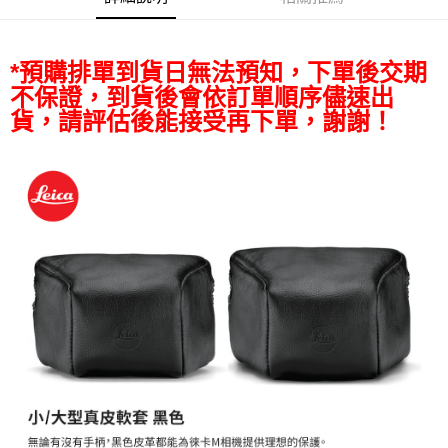
全盈+PAY
AFTEE先享後付
相關說明
*預購排單到貨日無法預知，下單後交期
【關於「AFTEE先享後付」】
不保證，到貨後會依訂單順序儘速出
ATM付款
AFTEE先享後付是「在收到商品之後才付款」的支付方式。 讓您購物簡單
貨，請評估後能接受再下單，謝謝！
便利好安心！
１．簡單：不需註冊會員、不需綁卡、不需儲值。
運送方式
２．便利：只要手機號碼，簡訊認證，即可結帳。
３．安心：先確認商品／服務後，再付款。
全家取貨付款
每筆NT$60，滿NT$399(含以上)免運費
【「AFTEE先享後付」結帳流程】
１．於結帳方式選擇「AFTEE先享後付」後，將跳轉至「AFTEE先享後付」
萊爾富取貨付款
結帳頁面，進行簡訊認證並確認金額後，即可完成結帳。
２．訂單成立數日內，您將收到繳費通知簡訊。
每筆NT$60，滿NT$399(含以上)免運費
３．收到繳費通知簡訊後14天內，點擊此簡訊中的連結，可透過四大超商／
ATM／網路銀行／等多元方式進行付款，方視為交易完成。
7-11取貨付款
※ 請注意：結帳手續完成當下不需立刻繳費，但若您需要取消訂單，請聯絡
每筆NT$60，滿NT$399(含以上)免運費
購買商品的店家。未經商家同意取消之訂單仍視為有效，需透過AFTEE先享
後付繳納相關費用。
宅配
※ 交易是否成功請以「AFTEE先享後付 」之結帳頁面顯示為準，若有關於
是否繳費成功／繳費後需取消欲退款等相關疑問，請聯繫「AFTEE先享後付
每筆NT$75，滿NT$399(含以上)免運費
客戶支援中心」
https://netprotections.freshdesk.com/support/home
付款後門市自取
【注意事項】