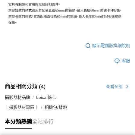
１．透過由恩沛科技股份有限公司提供之「AFTEE先享後付」服務完成之交
免運費
易，需依本服務之必要範圍內提供個人資料，並將交易相關給付款項請求債
權轉讓予恩沛科技股份有限公司。
２．關於個人資料處理事宜，請瀏覽以下網址：
https://aftee.tw/terms/#terms3
３．未成年的使用者請事先徵得法定代理人或監護人之同意方可使用
「AFTEE先享後付」，若未經同意申辦者引起之損失，本公司不負相關責
任。
顯示電腦版詳細說明
４．使用「AFTEE先享後付」時，將依據個別帳號之用戶狀況，依本公司即
時審查核予不同之上限額度；若仍有額度不足之情形，本公司將視審查結果
請求用戶進行身份認證。
客服
５．嚴禁一人註冊多個帳號或使用他人資訊註冊。若發現惡意使用之情形，
恩沛科技股份有限公司將有權停止該用戶之使用額度並採取法律行動。
商品相關分類 (4)
查看全部
攝影器材品牌
Leica 徠卡
｜攝影器材專區｜
相機包/背帶
本分類熱銷
全站排行