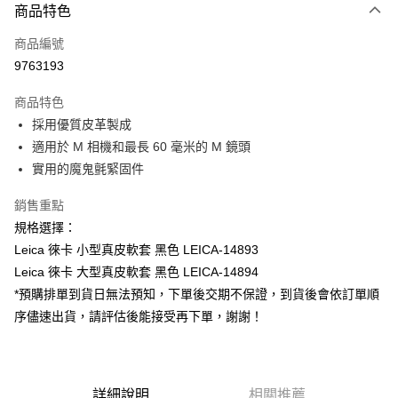
商品特色
信用卡一次付款
商品編號
信用卡分期付款
9763193
3 期 0 利率 每期
NT$1,513
21家銀行
商品特色
6 期 0 利率 每期
NT$756
21家銀行
合作金庫商業銀行
第一商業銀行
採用優質皮革製成
華南商業銀行
彰化商業銀行
12 期 0 利率 每期
NT$378
21家銀行
合作金庫商業銀行
第一商業銀行
適用於 M 相機和最長 60 毫米的 M 鏡頭
上海商業儲蓄銀行
台北富邦商業銀行
華南商業銀行
彰化商業銀行
合作金庫商業銀行
第一商業銀行
超商取貨付款
國泰世華商業銀行
兆豐國際商業銀行
實用的魔鬼氈緊固件
上海商業儲蓄銀行
台北富邦商業銀行
華南商業銀行
彰化商業銀行
臺灣中小企業銀行
台中商業銀行
國泰世華商業銀行
兆豐國際商業銀行
LINE Pay
上海商業儲蓄銀行
台北富邦商業銀行
銷售重點
匯豐（台灣）商業銀行
華泰商業銀行
臺灣中小企業銀行
台中商業銀行
國泰世華商業銀行
兆豐國際商業銀行
聯邦商業銀行
遠東國際商業銀行
規格選擇：
匯豐（台灣）商業銀行
華泰商業銀行
Apple Pay
臺灣中小企業銀行
台中商業銀行
元大商業銀行
永豐商業銀行
Leica 徠卡 小型真皮軟套 黑色 LEICA-14893
聯邦商業銀行
遠東國際商業銀行
匯豐（台灣）商業銀行
華泰商業銀行
玉山商業銀行
星展（台灣）商業銀行
街口支付
元大商業銀行
永豐商業銀行
Leica 徠卡 大型真皮軟套 黑色 LEICA-14894
聯邦商業銀行
遠東國際商業銀行
台新國際商業銀行
中國信託商業銀行
玉山商業銀行
星展（台灣）商業銀行
*預購排單到貨日無法預知，下單後交期不保證，到貨後會依訂單順
元大商業銀行
永豐商業銀行
台灣樂天信用卡公司
悠遊付
台新國際商業銀行
中國信託商業銀行
玉山商業銀行
星展（台灣）商業銀行
序儘速出貨，請評估後能接受再下單，謝謝！
台灣樂天信用卡公司
台新國際商業銀行
中國信託商業銀行
Google Pay
台灣樂天信用卡公司
全支付
詳細說明
相關推薦