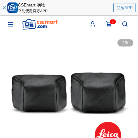
CSEmart 購物
開啟APP
立刻使用官方APP
0
1
/
5