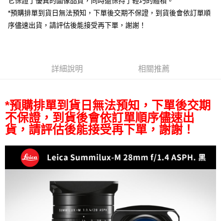
它保證了優異的圖像品質，同時還保持了輕巧的體積。
相關說明
*預購排單到貨日無法預知，下單後交期不保證，到貨後會依訂單順
【關於「AFTEE先享後付」】
ATM付款
AFTEE先享後付是「在收到商品之後才付款」的支付方式。 讓您購物簡單
序儘速出貨，請評估後能接受再下單，謝謝！
便利好安心！
１．簡單：不需註冊會員、不需綁卡、不需儲值。
運送方式
２．便利：只要手機號碼，簡訊認證，即可結帳。
３．安心：先確認商品／服務後，再付款。
全家取貨付款
詳細說明
相關推薦
每筆NT$60，滿NT$399(含以上)免運費
【「AFTEE先享後付」結帳流程】
１．於結帳方式選擇「AFTEE先享後付」後，將跳轉至「AFTEE先享後付」
萊爾富取貨付款
結帳頁面，進行簡訊認證並確認金額後，即可完成結帳。
*預購排單到貨日無法預知，下單後交期
２．訂單成立數日內，您將收到繳費通知簡訊。
每筆NT$60，滿NT$399(含以上)免運費
３．收到繳費通知簡訊後14天內，點擊此簡訊中的連結，可透過四大超商／
不保證，到貨後會依訂單順序儘速出
ATM／網路銀行／等多元方式進行付款，方視為交易完成。
7-11取貨付款
貨，請評估後能接受再下單，謝謝！
※ 請注意：結帳手續完成當下不需立刻繳費，但若您需要取消訂單，請聯絡
每筆NT$60，滿NT$399(含以上)免運費
購買商品的店家。未經商家同意取消之訂單仍視為有效，需透過AFTEE先享
後付繳納相關費用。
宅配
※ 交易是否成功請以「AFTEE先享後付 」之結帳頁面顯示為準，若有關於
是否繳費成功／繳費後需取消欲退款等相關疑問，請聯繫「AFTEE先享後付
每筆NT$75，滿NT$399(含以上)免運費
客戶支援中心」
https://netprotections.freshdesk.com/support/home
付款後門市自取
【注意事項】
１．透過由恩沛科技股份有限公司提供之「AFTEE先享後付」服務完成之交
免運費
易，需依本服務之必要範圍內提供個人資料，並將交易相關給付款項請求債
權轉讓予恩沛科技股份有限公司。