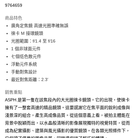
信用卡分期付款
9764659
3 期 0 利率 每期
NT$86,033
21家銀行
商品特色
6 期 0 利率 每期
NT$43,016
21家銀行
合作金庫商業銀行
第一商業銀行
廣角定焦鏡 高速光圈準確無誤
華南商業銀行
彰化商業銀行
12 期 0 利率 每期
NT$21,508
21家銀行
合作金庫商業銀行
第一商業銀行
徠卡 M 接環鏡頭
上海商業儲蓄銀行
台北富邦商業銀行
華南商業銀行
彰化商業銀行
合作金庫商業銀行
第一商業銀行
超商取貨付款
國泰世華商業銀行
兆豐國際商業銀行
光圈範圍：f/1.4 至 f/16
上海商業儲蓄銀行
台北富邦商業銀行
華南商業銀行
彰化商業銀行
臺灣中小企業銀行
台中商業銀行
1 個非球面元件
國泰世華商業銀行
兆豐國際商業銀行
LINE Pay
上海商業儲蓄銀行
台北富邦商業銀行
匯豐（台灣）商業銀行
華泰商業銀行
臺灣中小企業銀行
台中商業銀行
七個低色散元件
國泰世華商業銀行
兆豐國際商業銀行
聯邦商業銀行
遠東國際商業銀行
匯豐（台灣）商業銀行
華泰商業銀行
Apple Pay
浮動元件系統
臺灣中小企業銀行
台中商業銀行
元大商業銀行
永豐商業銀行
聯邦商業銀行
遠東國際商業銀行
匯豐（台灣）商業銀行
華泰商業銀行
手動對焦設計
玉山商業銀行
星展（台灣）商業銀行
街口支付
元大商業銀行
永豐商業銀行
聯邦商業銀行
遠東國際商業銀行
最近對焦距離：2.3'
台新國際商業銀行
中國信託商業銀行
玉山商業銀行
星展（台灣）商業銀行
元大商業銀行
永豐商業銀行
台灣樂天信用卡公司
悠遊付
台新國際商業銀行
中國信託商業銀行
玉山商業銀行
星展（台灣）商業銀行
銷售重點
台灣樂天信用卡公司
台新國際商業銀行
中國信託商業銀行
Google Pay
ASPH.是第一隻在該焦段內的大光圈徠卡鏡頭。它的出現，使徠卡
台灣樂天信用卡公司
擁有了一整套高速的精品鏡頭。這要感謝它在焦平面的銳利成像與
全支付
淺景深的組合，產生高成像品質。從這個意義上看，被拍主體能在
全盈+PAY
背景中脫穎而出，以水晶般清晰的影像展現獨特的視覺特質，從而
成為紀實攝影、建築與風光攝影的優質鏡頭。在各類光照條件下，
AFTEE先享後付