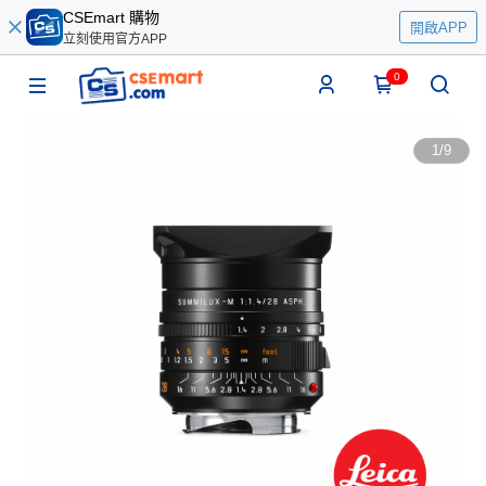
CSEmart 購物
開啟APP
立刻使用官方APP
0
1
/
9