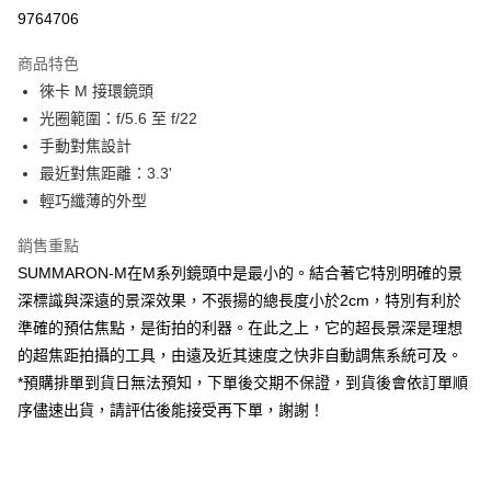
信用卡分期付款
9764706
3 期 0 利率 每期
NT$36,133
21家銀行
商品特色
6 期 0 利率 每期
NT$18,066
21家銀行
合作金庫商業銀行
第一商業銀行
徠卡 M 接環鏡頭
華南商業銀行
彰化商業銀行
12 期 0 利率 每期
NT$9,033
21家銀行
合作金庫商業銀行
第一商業銀行
光圈範圍：f/5.6 至 f/22
上海商業儲蓄銀行
台北富邦商業銀行
華南商業銀行
彰化商業銀行
合作金庫商業銀行
第一商業銀行
超商取貨付款
國泰世華商業銀行
兆豐國際商業銀行
手動對焦設計
上海商業儲蓄銀行
台北富邦商業銀行
華南商業銀行
彰化商業銀行
臺灣中小企業銀行
台中商業銀行
最近對焦距離：3.3'
國泰世華商業銀行
兆豐國際商業銀行
LINE Pay
上海商業儲蓄銀行
台北富邦商業銀行
匯豐（台灣）商業銀行
華泰商業銀行
臺灣中小企業銀行
台中商業銀行
輕巧纖薄的外型
國泰世華商業銀行
兆豐國際商業銀行
聯邦商業銀行
遠東國際商業銀行
匯豐（台灣）商業銀行
華泰商業銀行
Apple Pay
臺灣中小企業銀行
台中商業銀行
元大商業銀行
永豐商業銀行
銷售重點
聯邦商業銀行
遠東國際商業銀行
匯豐（台灣）商業銀行
華泰商業銀行
玉山商業銀行
星展（台灣）商業銀行
街口支付
元大商業銀行
永豐商業銀行
SUMMARON-M在M系列鏡頭中是最小的。結合著它特別明確的景
聯邦商業銀行
遠東國際商業銀行
台新國際商業銀行
中國信託商業銀行
玉山商業銀行
星展（台灣）商業銀行
深標識與深遠的景深效果，不張揚的總長度小於2cm，特別有利於
元大商業銀行
永豐商業銀行
台灣樂天信用卡公司
悠遊付
台新國際商業銀行
中國信託商業銀行
玉山商業銀行
星展（台灣）商業銀行
準確的預估焦點，是街拍的利器。在此之上，它的超長景深是理想
台灣樂天信用卡公司
台新國際商業銀行
中國信託商業銀行
Google Pay
的超焦距拍攝的工具，由遠及近其速度之快非自動調焦系統可及。
台灣樂天信用卡公司
*預購排單到貨日無法預知，下單後交期不保證，到貨後會依訂單順
全支付
序儘速出貨，請評估後能接受再下單，謝謝！
全盈+PAY
AFTEE先享後付