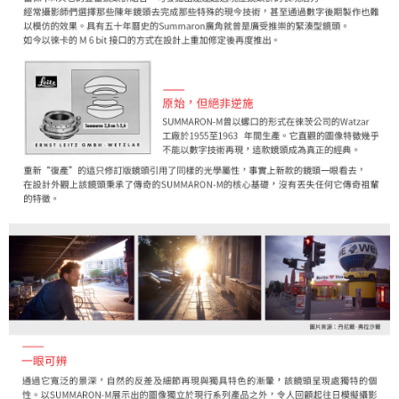
２．關於個人資料處理事宜，請瀏覽以下網址：
https://aftee.tw/terms/#terms3
３．未成年的使用者請事先徵得法定代理人或監護人之同意方可使用
「AFTEE先享後付」，若未經同意申辦者引起之損失，本公司不負相關責
任。
４．使用「AFTEE先享後付」時，將依據個別帳號之用戶狀況，依本公司即
時審查核予不同之上限額度；若仍有額度不足之情形，本公司將視審查結果
請求用戶進行身份認證。
５．嚴禁一人註冊多個帳號或使用他人資訊註冊。若發現惡意使用之情形，
恩沛科技股份有限公司將有權停止該用戶之使用額度並採取法律行動。