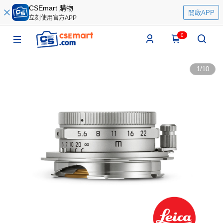
CSEmart 購物
開啟APP
立刻使用官方APP
0
1
/
10