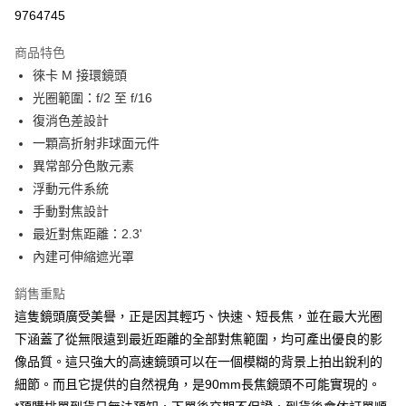
信用卡分期付款
9764745
3 期 0 利率 每期
NT$52,033
21家銀行
商品特色
6 期 0 利率 每期
NT$26,016
21家銀行
合作金庫商業銀行
第一商業銀行
徠卡 M 接環鏡頭
華南商業銀行
彰化商業銀行
12 期 0 利率 每期
NT$13,008
21家銀行
合作金庫商業銀行
第一商業銀行
光圈範圍：f/2 至 f/16
上海商業儲蓄銀行
台北富邦商業銀行
華南商業銀行
彰化商業銀行
合作金庫商業銀行
第一商業銀行
超商取貨付款
國泰世華商業銀行
兆豐國際商業銀行
復消色差設計
上海商業儲蓄銀行
台北富邦商業銀行
華南商業銀行
彰化商業銀行
臺灣中小企業銀行
台中商業銀行
一顆高折射非球面元件
國泰世華商業銀行
兆豐國際商業銀行
LINE Pay
上海商業儲蓄銀行
台北富邦商業銀行
匯豐（台灣）商業銀行
華泰商業銀行
臺灣中小企業銀行
台中商業銀行
異常部分色散元素
國泰世華商業銀行
兆豐國際商業銀行
聯邦商業銀行
遠東國際商業銀行
匯豐（台灣）商業銀行
華泰商業銀行
Apple Pay
浮動元件系統
臺灣中小企業銀行
台中商業銀行
元大商業銀行
永豐商業銀行
聯邦商業銀行
遠東國際商業銀行
匯豐（台灣）商業銀行
華泰商業銀行
手動對焦設計
玉山商業銀行
星展（台灣）商業銀行
街口支付
元大商業銀行
永豐商業銀行
聯邦商業銀行
遠東國際商業銀行
最近對焦距離：2.3'
台新國際商業銀行
中國信託商業銀行
玉山商業銀行
星展（台灣）商業銀行
元大商業銀行
永豐商業銀行
台灣樂天信用卡公司
悠遊付
內建可伸縮遮光罩
台新國際商業銀行
中國信託商業銀行
玉山商業銀行
星展（台灣）商業銀行
台灣樂天信用卡公司
台新國際商業銀行
中國信託商業銀行
Google Pay
銷售重點
台灣樂天信用卡公司
這隻鏡頭廣受美譽，正是因其輕巧、快速、短長焦，並在最大光圈
全支付
下涵蓋了從無限遠到最近距離的全部對焦範圍，均可產出優良的影
全盈+PAY
像品質。這只強大的高速鏡頭可以在一個模糊的背景上拍出銳利的
細節。而且它提供的自然視角，是90mm長焦鏡頭不可能實現的。
AFTEE先享後付