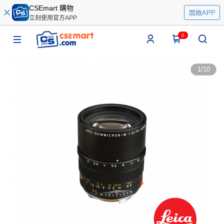
CSEmart 購物
開啟APP
立刻使用官方APP
0
1
/
10