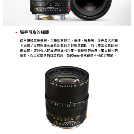
２．關於個人資料處理事宜，請瀏覽以下網址：
https://aftee.tw/terms/#terms3
３．未成年的使用者請事先徵得法定代理人或監護人之同意方可使用
「AFTEE先享後付」，若未經同意申辦者引起之損失，本公司不負相關責
任。
４．使用「AFTEE先享後付」時，將依據個別帳號之用戶狀況，依本公司即
時審查核予不同之上限額度；若仍有額度不足之情形，本公司將視審查結果
請求用戶進行身份認證。
５．嚴禁一人註冊多個帳號或使用他人資訊註冊。若發現惡意使用之情形，
恩沛科技股份有限公司將有權停止該用戶之使用額度並採取法律行動。