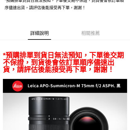
*預購排單到貨日無法預知，下單後交期不保證，到貨後會依訂單順
相關說明
序儘速出貨，請評估後能接受再下單，謝謝！
【關於「AFTEE先享後付」】
ATM付款
AFTEE先享後付是「在收到商品之後才付款」的支付方式。 讓您購物簡單
便利好安心！
１．簡單：不需註冊會員、不需綁卡、不需儲值。
運送方式
２．便利：只要手機號碼，簡訊認證，即可結帳。
詳細說明
相關推薦
３．安心：先確認商品／服務後，再付款。
全家取貨付款
每筆NT$60，滿NT$399(含以上)免運費
【「AFTEE先享後付」結帳流程】
１．於結帳方式選擇「AFTEE先享後付」後，將跳轉至「AFTEE先享後付」
*預購排單到貨日無法預知，下單後交期
萊爾富取貨付款
結帳頁面，進行簡訊認證並確認金額後，即可完成結帳。
２．訂單成立數日內，您將收到繳費通知簡訊。
不保證，到貨後會依訂單順序儘速出
每筆NT$60，滿NT$399(含以上)免運費
３．收到繳費通知簡訊後14天內，點擊此簡訊中的連結，可透過四大超商／
貨，請評估後能接受再下單，謝謝！
ATM／網路銀行／等多元方式進行付款，方視為交易完成。
7-11取貨付款
※ 請注意：結帳手續完成當下不需立刻繳費，但若您需要取消訂單，請聯絡
每筆NT$60，滿NT$399(含以上)免運費
購買商品的店家。未經商家同意取消之訂單仍視為有效，需透過AFTEE先享
後付繳納相關費用。
宅配
※ 交易是否成功請以「AFTEE先享後付 」之結帳頁面顯示為準，若有關於
是否繳費成功／繳費後需取消欲退款等相關疑問，請聯繫「AFTEE先享後付
每筆NT$75，滿NT$399(含以上)免運費
客戶支援中心」
https://netprotections.freshdesk.com/support/home
付款後門市自取
【注意事項】
１．透過由恩沛科技股份有限公司提供之「AFTEE先享後付」服務完成之交
免運費
易，需依本服務之必要範圍內提供個人資料，並將交易相關給付款項請求債
權轉讓予恩沛科技股份有限公司。