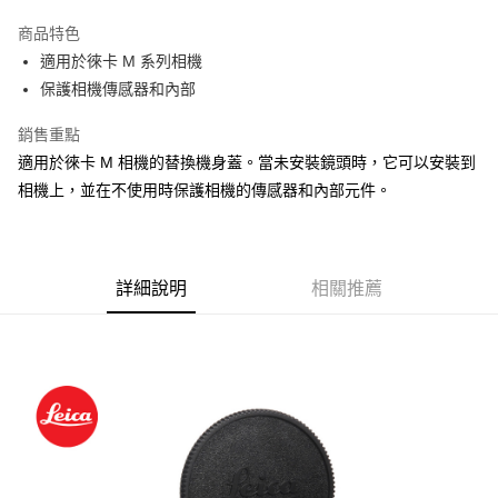
3 期 0 利率 每期
NT$343
21家銀行
商品特色
6 期 0 利率 每期
NT$171
21家銀行
合作金庫商業銀行
第一商業銀行
適用於徠卡 M 系列相機
華南商業銀行
彰化商業銀行
12 期 0 利率 每期
NT$85
21家銀行
合作金庫商業銀行
第一商業銀行
保護相機傳感器和內部
上海商業儲蓄銀行
台北富邦商業銀行
華南商業銀行
彰化商業銀行
合作金庫商業銀行
第一商業銀行
超商取貨付款
國泰世華商業銀行
兆豐國際商業銀行
上海商業儲蓄銀行
台北富邦商業銀行
華南商業銀行
彰化商業銀行
銷售重點
臺灣中小企業銀行
台中商業銀行
國泰世華商業銀行
兆豐國際商業銀行
LINE Pay
上海商業儲蓄銀行
台北富邦商業銀行
適用於徠卡 M 相機的替換機身蓋。當未安裝鏡頭時，它可以安裝到
匯豐（台灣）商業銀行
華泰商業銀行
臺灣中小企業銀行
台中商業銀行
國泰世華商業銀行
兆豐國際商業銀行
聯邦商業銀行
遠東國際商業銀行
相機上，並在不使用時保護相機的傳感器和內部元件。
匯豐（台灣）商業銀行
華泰商業銀行
Apple Pay
臺灣中小企業銀行
台中商業銀行
元大商業銀行
永豐商業銀行
聯邦商業銀行
遠東國際商業銀行
匯豐（台灣）商業銀行
華泰商業銀行
玉山商業銀行
星展（台灣）商業銀行
街口支付
元大商業銀行
永豐商業銀行
聯邦商業銀行
遠東國際商業銀行
台新國際商業銀行
中國信託商業銀行
玉山商業銀行
星展（台灣）商業銀行
元大商業銀行
永豐商業銀行
台灣樂天信用卡公司
悠遊付
台新國際商業銀行
詳細說明
中國信託商業銀行
相關推薦
玉山商業銀行
星展（台灣）商業銀行
台灣樂天信用卡公司
台新國際商業銀行
中國信託商業銀行
Google Pay
台灣樂天信用卡公司
全支付
全盈+PAY
AFTEE先享後付
相關說明
【關於「AFTEE先享後付」】