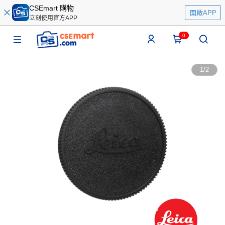
CSEmart 購物
開啟APP
立刻使用官方APP
0
1
/
2