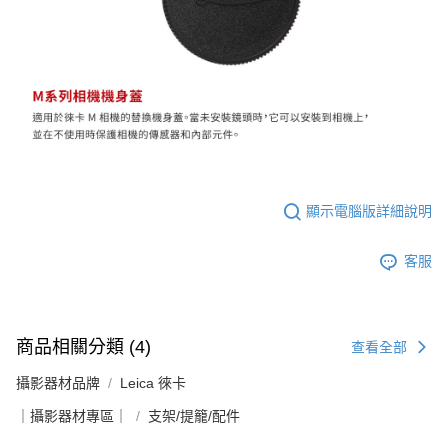
ATM付款
AFTEE先享後付是「在收到商品之後才付款」的支付方式。 讓您購物簡單
便利好安心！
１．簡單：不需註冊會員、不需綁卡、不需儲值。
運送方式
２．便利：只要手機號碼，簡訊認證，即可結帳。
３．安心：先確認商品／服務後，再付款。
全家取貨付款
每筆NT$60，滿NT$399(含以上)免運費
【「AFTEE先享後付」結帳流程】
１．於結帳方式選擇「AFTEE先享後付」後，將跳轉至「AFTEE先享後付」
萊爾富取貨付款
結帳頁面，進行簡訊認證並確認金額後，即可完成結帳。
２．訂單成立數日內，您將收到繳費通知簡訊。
每筆NT$60，滿NT$399(含以上)免運費
３．收到繳費通知簡訊後14天內，點擊此簡訊中的連結，可透過四大超商／
顯示電腦版詳細說明
ATM／網路銀行／等多元方式進行付款，方視為交易完成。
7-11取貨付款
※ 請注意：結帳手續完成當下不需立刻繳費，但若您需要取消訂單，請聯絡
每筆NT$60，滿NT$399(含以上)免運費
購買商品的店家。未經商家同意取消之訂單仍視為有效，需透過AFTEE先享
客服
後付繳納相關費用。
宅配
※ 交易是否成功請以「AFTEE先享後付 」之結帳頁面顯示為準，若有關於
是否繳費成功／繳費後需取消欲退款等相關疑問，請聯繫「AFTEE先享後付
每筆NT$75，滿NT$399(含以上)免運費
客戶支援中心」
https://netprotections.freshdesk.com/support/home
商品相關分類 (4)
查看全部
付款後門市自取
【注意事項】
１．透過由恩沛科技股份有限公司提供之「AFTEE先享後付」服務完成之交
免運費
攝影器材品牌
Leica 徠卡
易，需依本服務之必要範圍內提供個人資料，並將交易相關給付款項請求債
權轉讓予恩沛科技股份有限公司。
｜攝影器材專區｜
支架/提籠/配件
２．關於個人資料處理事宜，請瀏覽以下網址：