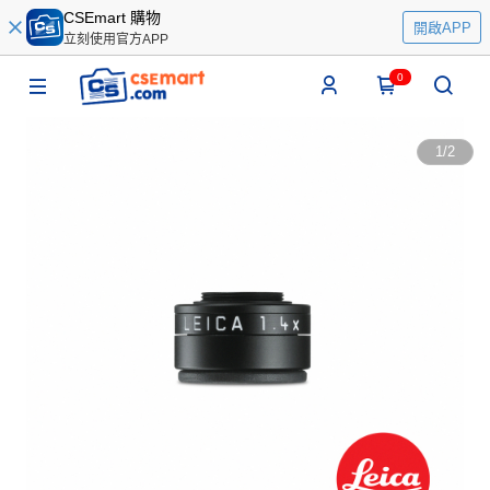
CSEmart 購物
開啟APP
立刻使用官方APP
0
1
/
2