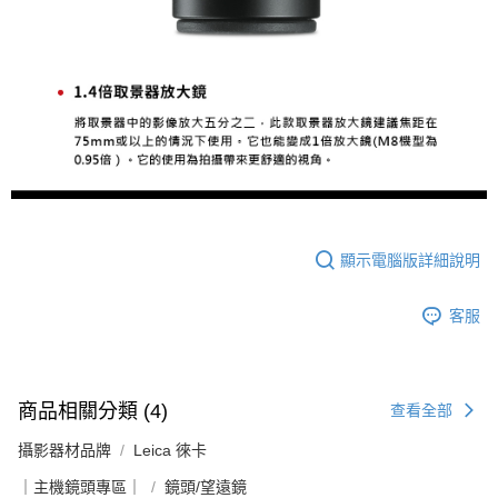
ATM付款
AFTEE先享後付是「在收到商品之後才付款」的支付方式。 讓您購物簡單
便利好安心！
１．簡單：不需註冊會員、不需綁卡、不需儲值。
運送方式
２．便利：只要手機號碼，簡訊認證，即可結帳。
３．安心：先確認商品／服務後，再付款。
全家取貨付款
每筆NT$60，滿NT$399(含以上)免運費
【「AFTEE先享後付」結帳流程】
１．於結帳方式選擇「AFTEE先享後付」後，將跳轉至「AFTEE先享後付」
萊爾富取貨付款
結帳頁面，進行簡訊認證並確認金額後，即可完成結帳。
２．訂單成立數日內，您將收到繳費通知簡訊。
每筆NT$60，滿NT$399(含以上)免運費
３．收到繳費通知簡訊後14天內，點擊此簡訊中的連結，可透過四大超商／
ATM／網路銀行／等多元方式進行付款，方視為交易完成。
7-11取貨付款
顯示電腦版詳細說明
※ 請注意：結帳手續完成當下不需立刻繳費，但若您需要取消訂單，請聯絡
每筆NT$60，滿NT$399(含以上)免運費
購買商品的店家。未經商家同意取消之訂單仍視為有效，需透過AFTEE先享
後付繳納相關費用。
客服
宅配
※ 交易是否成功請以「AFTEE先享後付 」之結帳頁面顯示為準，若有關於
是否繳費成功／繳費後需取消欲退款等相關疑問，請聯繫「AFTEE先享後付
每筆NT$75，滿NT$399(含以上)免運費
客戶支援中心」
https://netprotections.freshdesk.com/support/home
付款後門市自取
【注意事項】
商品相關分類 (4)
查看全部
１．透過由恩沛科技股份有限公司提供之「AFTEE先享後付」服務完成之交
免運費
易，需依本服務之必要範圍內提供個人資料，並將交易相關給付款項請求債
攝影器材品牌
Leica 徠卡
權轉讓予恩沛科技股份有限公司。
２．關於個人資料處理事宜，請瀏覽以下網址：
｜主機鏡頭專區｜
鏡頭/望遠鏡