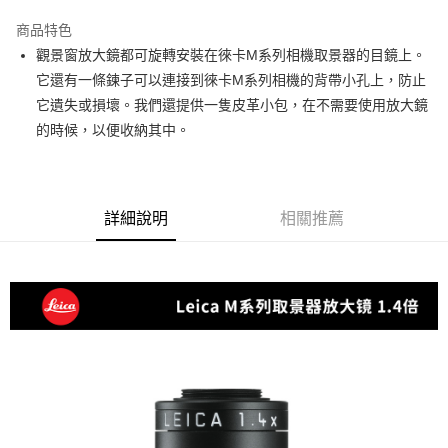
3 期 0 利率 每期
NT$3,320
21家銀行
商品特色
6 期 0 利率 每期
NT$1,660
21家銀行
合作金庫商業銀行
第一商業銀行
觀景窗放大鏡都可旋轉安裝在徠卡M系列相機取景器的目鏡上。
華南商業銀行
彰化商業銀行
12 期 0 利率 每期
NT$830
21家銀行
合作金庫商業銀行
第一商業銀行
它還有一條鍊子可以連接到徠卡M系列相機的背帶小孔上，防止
上海商業儲蓄銀行
台北富邦商業銀行
華南商業銀行
彰化商業銀行
合作金庫商業銀行
第一商業銀行
超商取貨付款
國泰世華商業銀行
兆豐國際商業銀行
它遺失或損壞。我們還提供一隻皮革小包，在不需要使用放大鏡
上海商業儲蓄銀行
台北富邦商業銀行
華南商業銀行
彰化商業銀行
臺灣中小企業銀行
台中商業銀行
的時候，以便收納其中。
國泰世華商業銀行
兆豐國際商業銀行
LINE Pay
上海商業儲蓄銀行
台北富邦商業銀行
匯豐（台灣）商業銀行
華泰商業銀行
臺灣中小企業銀行
台中商業銀行
國泰世華商業銀行
兆豐國際商業銀行
聯邦商業銀行
遠東國際商業銀行
匯豐（台灣）商業銀行
華泰商業銀行
Apple Pay
臺灣中小企業銀行
台中商業銀行
元大商業銀行
永豐商業銀行
聯邦商業銀行
遠東國際商業銀行
匯豐（台灣）商業銀行
華泰商業銀行
玉山商業銀行
星展（台灣）商業銀行
街口支付
元大商業銀行
永豐商業銀行
詳細說明
相關推薦
聯邦商業銀行
遠東國際商業銀行
台新國際商業銀行
中國信託商業銀行
玉山商業銀行
星展（台灣）商業銀行
元大商業銀行
永豐商業銀行
台灣樂天信用卡公司
悠遊付
台新國際商業銀行
中國信託商業銀行
玉山商業銀行
星展（台灣）商業銀行
台灣樂天信用卡公司
台新國際商業銀行
中國信託商業銀行
Google Pay
台灣樂天信用卡公司
全支付
全盈+PAY
AFTEE先享後付
相關說明
【關於「AFTEE先享後付」】