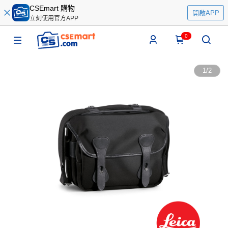
CSEmart 購物
開啟APP
立刻使用官方APP
0
1
/
2