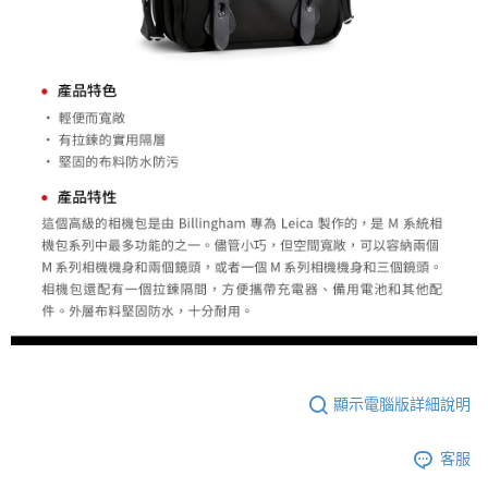
ATM付款
AFTEE先享後付是「在收到商品之後才付款」的支付方式。 讓您購物簡單
便利好安心！
１．簡單：不需註冊會員、不需綁卡、不需儲值。
運送方式
２．便利：只要手機號碼，簡訊認證，即可結帳。
３．安心：先確認商品／服務後，再付款。
全家取貨付款
每筆NT$60，滿NT$399(含以上)免運費
【「AFTEE先享後付」結帳流程】
１．於結帳方式選擇「AFTEE先享後付」後，將跳轉至「AFTEE先享後付」
萊爾富取貨付款
結帳頁面，進行簡訊認證並確認金額後，即可完成結帳。
２．訂單成立數日內，您將收到繳費通知簡訊。
每筆NT$60，滿NT$399(含以上)免運費
３．收到繳費通知簡訊後14天內，點擊此簡訊中的連結，可透過四大超商／
ATM／網路銀行／等多元方式進行付款，方視為交易完成。
7-11取貨付款
※ 請注意：結帳手續完成當下不需立刻繳費，但若您需要取消訂單，請聯絡
每筆NT$60，滿NT$399(含以上)免運費
購買商品的店家。未經商家同意取消之訂單仍視為有效，需透過AFTEE先享
後付繳納相關費用。
宅配
※ 交易是否成功請以「AFTEE先享後付 」之結帳頁面顯示為準，若有關於
是否繳費成功／繳費後需取消欲退款等相關疑問，請聯繫「AFTEE先享後付
每筆NT$75，滿NT$399(含以上)免運費
客戶支援中心」
https://netprotections.freshdesk.com/support/home
付款後門市自取
【注意事項】
顯示電腦版詳細說明
１．透過由恩沛科技股份有限公司提供之「AFTEE先享後付」服務完成之交
免運費
易，需依本服務之必要範圍內提供個人資料，並將交易相關給付款項請求債
權轉讓予恩沛科技股份有限公司。
客服
２．關於個人資料處理事宜，請瀏覽以下網址：