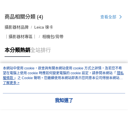
https://aftee.tw/terms/#terms3
３．未成年的使用者請事先徵得法定代理人或監護人之同意方可使用
「AFTEE先享後付」，若未經同意申辦者引起之損失，本公司不負相關責
任。
商品相關分類 (4)
查看全部
４．使用「AFTEE先享後付」時，將依據個別帳號之用戶狀況，依本公司即
時審查核予不同之上限額度；若仍有額度不足之情形，本公司將視審查結果
攝影器材品牌
Leica 徠卡
請求用戶進行身份認證。
｜攝影器材專區｜
相機包/背帶
５．嚴禁一人註冊多個帳號或使用他人資訊註冊。若發現惡意使用之情形，
恩沛科技股份有限公司將有權停止該用戶之使用額度並採取法律行動。
本分類熱銷
全站排行
本網站中使用 cookie，欲查詢有關本網站使用 cookie 方式之詳情，及若您不希
熱門標籤
望在電腦上使用 cookie 時應如何變更電腦的 cookie 設定，請參閱本網站「
隱私
權條款
」之 Cookie 聲明。您繼續使用本網站即表示您同意本公司得按本網站使
用條款之 Cookie 聲明使用 cookie。
了解更多 >
我知道了