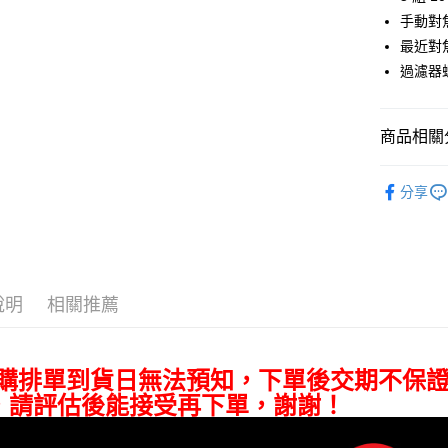
匯豐（
Apple Pay
臺灣中
元大商
手動對
聯邦商
匯豐（
玉山商
街口支付
元大商
最近對焦
聯邦商
台新國
玉山商
過濾器
元大商
台灣樂
悠遊付
台新國
玉山商
台灣樂
台新國
Google Pa
商品相關分
台灣樂
全支付
攝影器材
全盈+PAY
分享
｜主機鏡
AFTEE先
｜主機鏡
相關說明
【關於「A
Leica 旗
ATM付款
AFTEE
說明
相關推薦
便利好安
１．簡單
２．便利
運送方式
３．安心
預購排單到貨日無法預知，下單後交期不保
全家取貨
【「AFT
，請評估後能接受再下單，謝謝！
每筆NT$6
１．於結帳
付」結帳