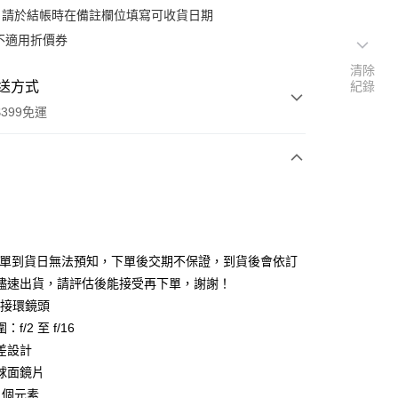
：請於結帳時在備註欄位填寫可收貨日期
不適用折價券
清除
送方式
紀錄
399免運
次付款
期付款
0 利率 每期
NT$96,666
21家銀行
排單到貨日無法預知，下單後交期不保證，到貨後會依訂
0 利率 每期
NT$48,333
21家銀行
庫商業銀行
第一商業銀行
儘速出貨，請評估後能接受再下單，謝謝！
業銀行
彰化商業銀行
 0 利率 每期
NT$24,166
21家銀行
 接環鏡頭
庫商業銀行
第一商業銀行
業儲蓄銀行
台北富邦商業銀行
業銀行
彰化商業銀行
f/2 至 f/16
庫商業銀行
第一商業銀行
付款
華商業銀行
兆豐國際商業銀行
業儲蓄銀行
台北富邦商業銀行
差設計
業銀行
彰化商業銀行
小企業銀行
台中商業銀行
華商業銀行
兆豐國際商業銀行
業儲蓄銀行
台北富邦商業銀行
球面鏡片
台灣）商業銀行
華泰商業銀行
小企業銀行
台中商業銀行
華商業銀行
兆豐國際商業銀行
業銀行
遠東國際商業銀行
0 個元素