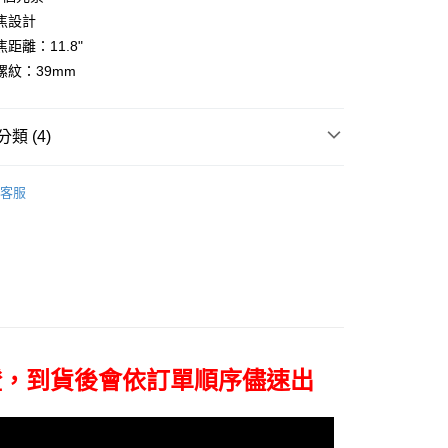
台灣）商業銀行
華泰商業銀行
小企業銀行
台中商業銀行
業銀行
永豐商業銀行
焦設計
業銀行
遠東國際商業銀行
台灣）商業銀行
華泰商業銀行
業銀行
星展（台灣）商業銀行
業銀行
永豐商業銀行
距離：11.8"
業銀行
遠東國際商業銀行
際商業銀行
中國信託商業銀行
業銀行
星展（台灣）商業銀行
螺紋：39mm
業銀行
永豐商業銀行
天信用卡公司
際商業銀行
中國信託商業銀行
業銀行
星展（台灣）商業銀行
天信用卡公司
際商業銀行
中國信託商業銀行
y
類 (4)
天信用卡公司
品牌
Leica 徠卡
客服
頭專區｜
鏡頭/望遠鏡
享後付
頭專區｜
Leica 鏡頭/望遠鏡
FTEE先享後付」】
艦館
徠卡鏡頭
先享後付是「在收到商品之後才付款」的支付方式。 讓您購物簡單
心！
：不需註冊會員、不需綁卡、不需儲值。
：只要手機號碼，簡訊認證，即可結帳。
：先確認商品／服務後，再付款。
證，到貨後會依訂單順序儘速出
付款
EE先享後付」結帳流程】
0，滿NT$399(含以上)免運費
方式選擇「AFTEE先享後付」後，將跳轉至「AFTEE先享後
頁面，進行簡訊認證並確認金額後，即可完成結帳。