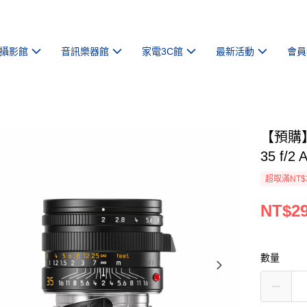
攝影館
音訊樂器館
家電3C館
最新活動
會員
【預購】【
35 f/2
超取滿NT$
NT$29
數量