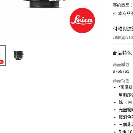
客約商品
※ 本商品
付款與運
超取滿NT$
付款方式
商品特色
信用卡一
商品編號
9765763
信用卡分
商品特色
3 期 
*預購
6 期 
合作金
單順序
華南商
12 期
徠卡 M
合作金
上海商
華南商
光圈範圍：
合作金
超商取貨
國泰世
上海商
復消色
華南商
臺灣中
國泰世
LINE Pay
上海商
三個非
匯豐（
臺灣中
國泰世
聯邦商
5 組 1