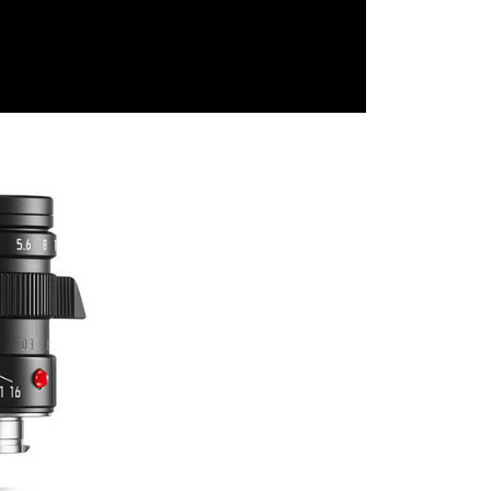
貨付款
成立數日內，您將收到繳費通知簡訊。
費通知簡訊後14天內，點擊此簡訊中的連結，可透過四大超商
0，滿NT$399(含以上)免運費
網路銀行／等多元方式進行付款，方視為交易完成。
：結帳手續完成當下不需立刻繳費，但若您需要取消訂單，請聯
付款
的店家。未經商家同意取消之訂單仍視為有效，需透過AFTEE
繳納相關費用。
0，滿NT$399(含以上)免運費
否成功請以「AFTEE先享後付 」之結帳頁面顯示為準，若有關於
功／繳費後需取消欲退款等相關疑問，請聯繫「AFTEE先享後
援中心」
https://netprotections.freshdesk.com/support/home
5，滿NT$399(含以上)免運費
項】
市自取
恩沛科技股份有限公司提供之「AFTEE先享後付」服務完成之
依本服務之必要範圍內提供個人資料，並將交易相關給付款項請
讓予恩沛科技股份有限公司。
個人資料處理事宜，請瀏覽以下網址：
ee.tw/terms/#terms3
年的使用者請事先徵得法定代理人或監護人之同意方可使用
E先享後付」，若未經同意申辦者引起之損失，本公司不負相關責
AFTEE先享後付」時，將依據個別帳號之用戶狀況，依本公司
核予不同之上限額度；若仍有額度不足之情形，本公司將視審查
用戶進行身份認證。
一人註冊多個帳號或使用他人資訊註冊。若發現惡意使用之情
科技股份有限公司將有權停止該用戶之使用額度並採取法律行