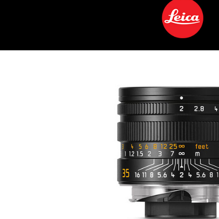
萊爾富取
２．訂單
３．收到繳
每筆NT$6
／ATM／
※ 請注意
7-11取貨
絡購買商品
先享後付
每筆NT$6
※ 交易是
是否繳費成
宅配
付客戶支
每筆NT$7
【注意事
付款後門
１．透過由
交易，需
免運費
求債權轉
２．關於
https://aft
３．未成
「AFTE
任。
４．使用「
即時審查
結果請求
５．嚴禁
形，恩沛
動。