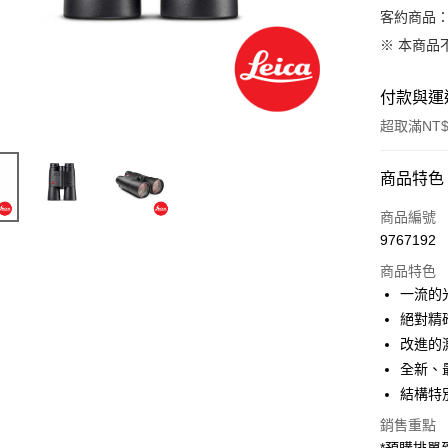
客約商品
※ 本商品
付款與運
超取滿NT$
付款方式
商品特色
信用卡一
商品編號
9767192
信用卡分
商品特色
3 期 
一流的
6 期 
合作金
絕對精
華南商
12 期
改進的測
合作金
上海商
華南商
全新、
合作金
超商取貨
國泰世
上海商
結構特
華南商
臺灣中
國泰世
LINE Pay
上海商
匯豐（
銷售重點
臺灣中
國泰世
聯邦商