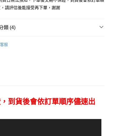
單到貨日無法預知，下單後交期不保證，到貨後會依訂單順
台灣）商業銀行
華泰商業銀行
小企業銀行
台中商業銀行
業銀行
永豐商業銀行
業銀行
遠東國際商業銀行
貨，請評估後能接受再下單，謝謝
台灣）商業銀行
華泰商業銀行
業銀行
星展（台灣）商業銀行
業銀行
永豐商業銀行
業銀行
遠東國際商業銀行
際商業銀行
中國信託商業銀行
業銀行
星展（台灣）商業銀行
業銀行
永豐商業銀行
天信用卡公司
際商業銀行
中國信託商業銀行
類 (4)
業銀行
星展（台灣）商業銀行
天信用卡公司
際商業銀行
中國信託商業銀行
y
品牌
Leica 徠卡
天信用卡公司
客服
頭專區｜
鏡頭/望遠鏡
頭專區｜
Leica 鏡頭/望遠鏡
享後付
艦館
徠卡望遠鏡
FTEE先享後付」】
先享後付是「在收到商品之後才付款」的支付方式。 讓您購物簡單
心！
：不需註冊會員、不需綁卡、不需儲值。
證，到貨後會依訂單順序儘速出
：只要手機號碼，簡訊認證，即可結帳。
：先確認商品／服務後，再付款。
付款
EE先享後付」結帳流程】
0，滿NT$399(含以上)免運費
方式選擇「AFTEE先享後付」後，將跳轉至「AFTEE先享後
頁面，進行簡訊認證並確認金額後，即可完成結帳。