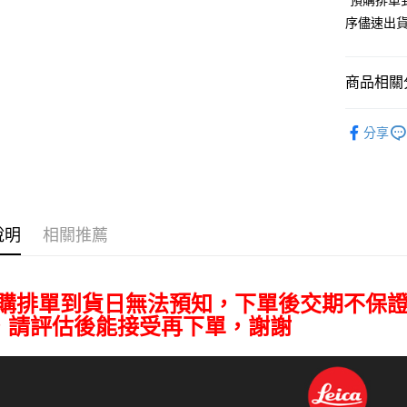
*預購排
匯豐（
Apple Pay
臺灣中
元大商
聯邦商
序儘速出
匯豐（
玉山商
街口支付
元大商
聯邦商
台新國
玉山商
元大商
台灣樂
悠遊付
台新國
商品相關分
玉山商
台灣樂
台新國
Google Pa
攝影器材
台灣樂
分享
全支付
｜主機鏡
全盈+PAY
｜主機鏡
AFTEE先
Leica 旗
相關說明
說明
相關推薦
【關於「A
ATM付款
AFTEE
便利好安
１．簡單
預購排單到貨日無法預知，下單後交期不保
２．便利
運送方式
，請評估後能接受再下單，謝謝
３．安心
全家取貨
【「AFT
每筆NT$6
１．於結帳
付」結帳