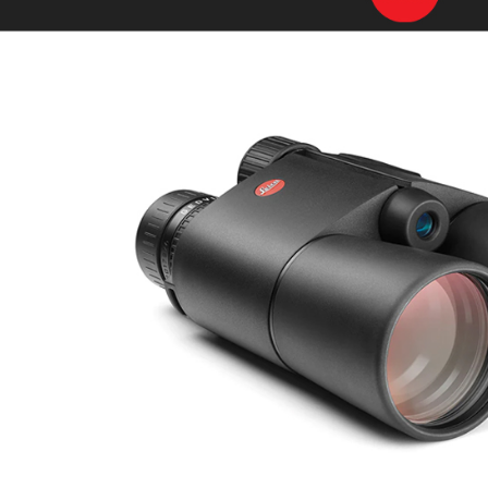
萊爾富取
２．訂單
３．收到繳
每筆NT$6
／ATM／
※ 請注意
7-11取貨
絡購買商品
先享後付
每筆NT$6
※ 交易是
是否繳費成
宅配
付客戶支
每筆NT$7
【注意事
付款後門
１．透過由
交易，需
免運費
求債權轉
２．關於
https://aft
３．未成
「AFTE
任。
４．使用「
即時審查
結果請求
５．嚴禁
形，恩沛
動。