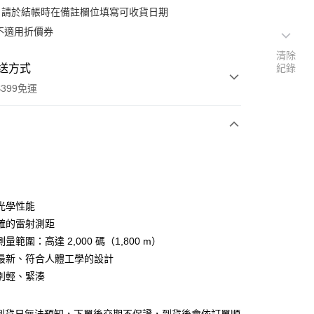
：請於結帳時在備註欄位填寫可收貨日期
不適用折價券
清除
送方式
紀錄
399免運
次付款
期付款
0 利率 每期
NT$19,933
21家銀行
光學性能
0 利率 每期
NT$9,966
21家銀行
庫商業銀行
第一商業銀行
確的雷射測距
業銀行
彰化商業銀行
 0 利率 每期
NT$4,983
21家銀行
量範圍：高達 2,000 碼（1,800 m）
庫商業銀行
第一商業銀行
業儲蓄銀行
台北富邦商業銀行
業銀行
彰化商業銀行
最新、符合人體工學的設計
庫商業銀行
第一商業銀行
付款
華商業銀行
兆豐國際商業銀行
業儲蓄銀行
台北富邦商業銀行
別輕、緊湊
業銀行
彰化商業銀行
小企業銀行
台中商業銀行
華商業銀行
兆豐國際商業銀行
業儲蓄銀行
台北富邦商業銀行
台灣）商業銀行
華泰商業銀行
小企業銀行
台中商業銀行
華商業銀行
兆豐國際商業銀行
業銀行
遠東國際商業銀行