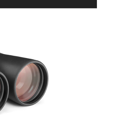
貨付款
成立數日內，您將收到繳費通知簡訊。
費通知簡訊後14天內，點擊此簡訊中的連結，可透過四大超商
0，滿NT$399(含以上)免運費
網路銀行／等多元方式進行付款，方視為交易完成。
：結帳手續完成當下不需立刻繳費，但若您需要取消訂單，請聯
付款
的店家。未經商家同意取消之訂單仍視為有效，需透過AFTEE
繳納相關費用。
0，滿NT$399(含以上)免運費
否成功請以「AFTEE先享後付 」之結帳頁面顯示為準，若有關於
功／繳費後需取消欲退款等相關疑問，請聯繫「AFTEE先享後
援中心」
https://netprotections.freshdesk.com/support/home
5，滿NT$399(含以上)免運費
項】
市自取
恩沛科技股份有限公司提供之「AFTEE先享後付」服務完成之
依本服務之必要範圍內提供個人資料，並將交易相關給付款項請
讓予恩沛科技股份有限公司。
個人資料處理事宜，請瀏覽以下網址：
ee.tw/terms/#terms3
年的使用者請事先徵得法定代理人或監護人之同意方可使用
E先享後付」，若未經同意申辦者引起之損失，本公司不負相關責
AFTEE先享後付」時，將依據個別帳號之用戶狀況，依本公司
核予不同之上限額度；若仍有額度不足之情形，本公司將視審查
用戶進行身份認證。
一人註冊多個帳號或使用他人資訊註冊。若發現惡意使用之情
科技股份有限公司將有權停止該用戶之使用額度並採取法律行