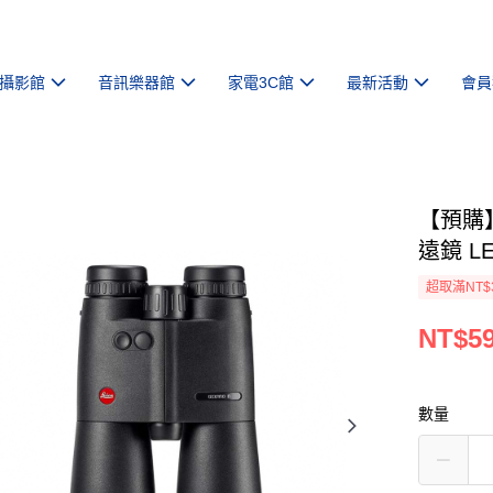
攝影館
音訊樂器館
家電3C館
最新活動
會員
【預購】【
遠鏡 LE
超取滿NT$
NT$59
數量