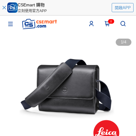
CSEmart 購物
開啟APP
立刻使用官方APP
0
1
/
4