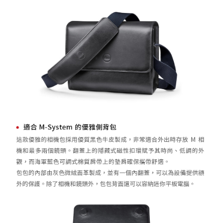
相關說明
【關於「AFTEE先享後付」】
ATM付款
AFTEE先享後付是「在收到商品之後才付款」的支付方式。 讓您購物簡單
便利好安心！
１．簡單：不需註冊會員、不需綁卡、不需儲值。
運送方式
２．便利：只要手機號碼，簡訊認證，即可結帳。
３．安心：先確認商品／服務後，再付款。
全家取貨付款
每筆NT$60，滿NT$399(含以上)免運費
【「AFTEE先享後付」結帳流程】
１．於結帳方式選擇「AFTEE先享後付」後，將跳轉至「AFTEE先享後付」
萊爾富取貨付款
結帳頁面，進行簡訊認證並確認金額後，即可完成結帳。
２．訂單成立數日內，您將收到繳費通知簡訊。
每筆NT$60，滿NT$399(含以上)免運費
３．收到繳費通知簡訊後14天內，點擊此簡訊中的連結，可透過四大超商／
ATM／網路銀行／等多元方式進行付款，方視為交易完成。
7-11取貨付款
※ 請注意：結帳手續完成當下不需立刻繳費，但若您需要取消訂單，請聯絡
每筆NT$60，滿NT$399(含以上)免運費
購買商品的店家。未經商家同意取消之訂單仍視為有效，需透過AFTEE先享
後付繳納相關費用。
宅配
※ 交易是否成功請以「AFTEE先享後付 」之結帳頁面顯示為準，若有關於
是否繳費成功／繳費後需取消欲退款等相關疑問，請聯繫「AFTEE先享後付
每筆NT$75，滿NT$399(含以上)免運費
客戶支援中心」
https://netprotections.freshdesk.com/support/home
付款後門市自取
【注意事項】
１．透過由恩沛科技股份有限公司提供之「AFTEE先享後付」服務完成之交
免運費
易，需依本服務之必要範圍內提供個人資料，並將交易相關給付款項請求債
權轉讓予恩沛科技股份有限公司。