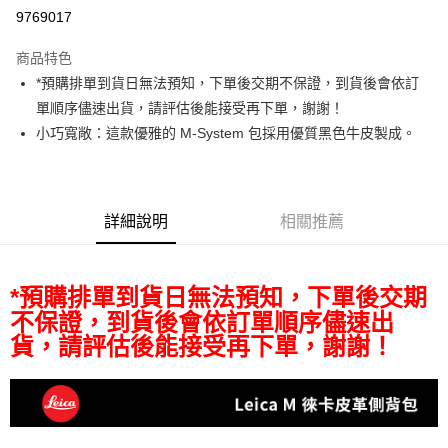
信用卡分期付款
9769017
3 期 0 利率 每期
NT$4,666
21家銀行
商品特色
6 期 0 利率 每期
NT$2,333
21家銀行
合作金庫商業銀行
第一商業銀行
*預購排單到貨日無法預知，下單後交期不保證，到貨後會依訂
華南商業銀行
彰化商業銀行
12 期 0 利率 每期
NT$1,166
21家銀行
合作金庫商業銀行
第一商業銀行
單順序儘速出貨，請評估後能接受再下單，謝謝！
上海商業儲蓄銀行
台北富邦商業銀行
華南商業銀行
彰化商業銀行
合作金庫商業銀行
第一商業銀行
超商取貨付款
國泰世華商業銀行
兆豐國際商業銀行
小巧寬敞：這款優雅的 M-System 包採用優質黑色牛皮製成。
上海商業儲蓄銀行
台北富邦商業銀行
華南商業銀行
彰化商業銀行
臺灣中小企業銀行
台中商業銀行
國泰世華商業銀行
兆豐國際商業銀行
LINE Pay
上海商業儲蓄銀行
台北富邦商業銀行
匯豐（台灣）商業銀行
華泰商業銀行
臺灣中小企業銀行
台中商業銀行
國泰世華商業銀行
兆豐國際商業銀行
聯邦商業銀行
遠東國際商業銀行
匯豐（台灣）商業銀行
華泰商業銀行
Apple Pay
臺灣中小企業銀行
台中商業銀行
元大商業銀行
永豐商業銀行
詳細說明
相關推薦
聯邦商業銀行
遠東國際商業銀行
匯豐（台灣）商業銀行
華泰商業銀行
玉山商業銀行
星展（台灣）商業銀行
街口支付
元大商業銀行
永豐商業銀行
聯邦商業銀行
遠東國際商業銀行
台新國際商業銀行
中國信託商業銀行
玉山商業銀行
星展（台灣）商業銀行
元大商業銀行
永豐商業銀行
台灣樂天信用卡公司
悠遊付
台新國際商業銀行
中國信託商業銀行
*預購排單到貨日無法預知，下單後交期
玉山商業銀行
星展（台灣）商業銀行
台灣樂天信用卡公司
台新國際商業銀行
中國信託商業銀行
不保證，到貨後會依訂單順序儘速出
Google Pay
台灣樂天信用卡公司
貨，請評估後能接受再下單，謝謝！
全支付
全盈+PAY
AFTEE先享後付