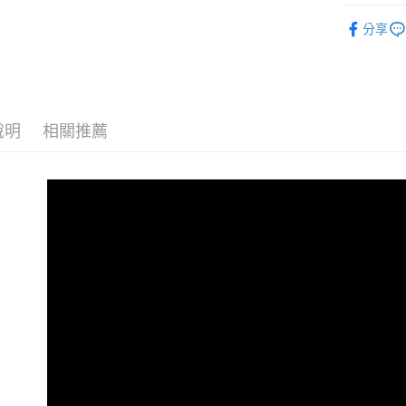
玉山商
悠遊付
元大商
空拍/穩定
聯邦商
台新國
玉山商
分享
元大商
台灣樂
Google Pa
｜燈光設
台新國
玉山商
台灣樂
台新國
全支付
燈光設備
台灣樂
✨最新優惠
全盈+PAY
折
說明
相關推薦
AFTEE先
相關說明
【關於「A
ATM付款
AFTEE
便利好安
１．簡單
２．便利
運送方式
３．安心
宅配
【「AFT
每筆NT$7
１．於結帳
付」結帳
付款後門
２．訂單
３．收到繳
免運費
／ATM／
※ 請注意