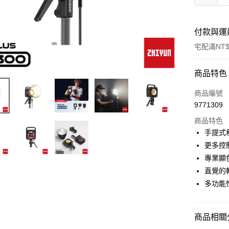
付款與運
宅配滿NT$
付款方式
商品特色
信用卡一
商品編號
9771309
信用卡分
商品特色
3 期 
手提式和
6 期 
合作金
更多控制
華南商
12 期
專業顯色
合作金
上海商
華南商
直覺的
合作金
LINE Pay
國泰世
上海商
多功能
華南商
臺灣中
國泰世
Apple Pay
上海商
匯豐（
臺灣中
國泰世
聯邦商
匯豐（
街口支付
臺灣中
商品相關分
元大商
聯邦商
匯豐（