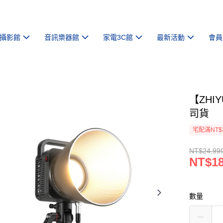
攝影館
音訊樂器館
家電3C館
最新活動
會員
【ZHI
司貨
宅配滿NT$
NT$24,99
NT$18
數量