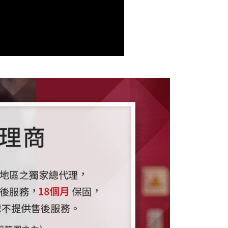
的店家。未經商家同意取消之訂單仍視為有效，需透過AFTEE
繳納相關費用。
否成功請以「AFTEE先享後付 」之結帳頁面顯示為準，若有關於
功／繳費後需取消欲退款等相關疑問，請聯繫「AFTEE先享後
援中心」
https://netprotections.freshdesk.com/support/home
項】
恩沛科技股份有限公司提供之「AFTEE先享後付」服務完成之
依本服務之必要範圍內提供個人資料，並將交易相關給付款項請
讓予恩沛科技股份有限公司。
個人資料處理事宜，請瀏覽以下網址：
ee.tw/terms/#terms3
年的使用者請事先徵得法定代理人或監護人之同意方可使用
E先享後付」，若未經同意申辦者引起之損失，本公司不負相關責
AFTEE先享後付」時，將依據個別帳號之用戶狀況，依本公司
核予不同之上限額度；若仍有額度不足之情形，本公司將視審查
用戶進行身份認證。
一人註冊多個帳號或使用他人資訊註冊。若發現惡意使用之情
科技股份有限公司將有權停止該用戶之使用額度並採取法律行