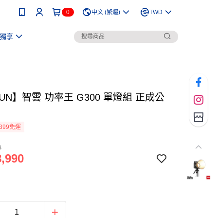
0
中文 (繁體)
TWD
獨享
YUN】智雲 功率王 G300 單燈組 正成公
399免運
9
,990