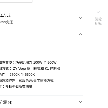
送方式
清除
399免運
紀錄
次付款
期付款
0 利率 每期
NT$6,330
21家銀行
專業燈：功率範圍為 100W 至 500W
0 利率 每期
NT$3,165
21家銀行
庫商業銀行
第一商業銀行
方式： ZY Vega 應用程式和 K1 控制器
業銀行
彰化商業銀行
 0 利率 每期
NT$1,582
21家銀行
性： 2700K 至 6500K
庫商業銀行
第一商業銀行
業儲蓄銀行
台北富邦商業銀行
業銀行
彰化商業銀行
轉盤和控制：預設色溫/亮度快捷方式
庫商業銀行
第一商業銀行
華商業銀行
兆豐國際商業銀行
業儲蓄銀行
台北富邦商業銀行
性：多種型號所有場景
業銀行
彰化商業銀行
小企業銀行
台中商業銀行
華商業銀行
兆豐國際商業銀行
業儲蓄銀行
台北富邦商業銀行
台灣）商業銀行
華泰商業銀行
小企業銀行
台中商業銀行
華商業銀行
兆豐國際商業銀行
業銀行
遠東國際商業銀行
台灣）商業銀行
華泰商業銀行
小企業銀行
台中商業銀行
類 (4)
業銀行
永豐商業銀行
業銀行
遠東國際商業銀行
台灣）商業銀行
華泰商業銀行