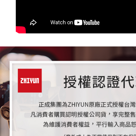
絡購買商品
先享後付
※ 交易是
是否繳費成
付客戶支
【注意事
１．透過由
交易，需
求債權轉
２．關於
https://aft
３．未成
「AFTE
任。
４．使用「
即時審查
結果請求
５．嚴禁
形，恩沛
動。