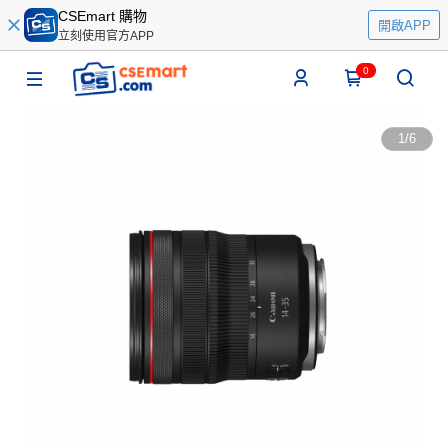
CSEmart 購物
開啟APP
立刻使用官方APP
0
1
/
6