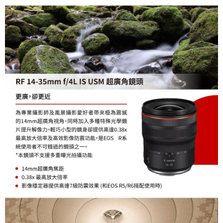
權轉讓予恩沛科技股份有限公司。
２．關於個人資料處理事宜，請瀏覽以下網址：
https://aftee.tw/terms/#terms3
３．未成年的使用者請事先徵得法定代理人或監護人之同意方可使用
「AFTEE先享後付」，若未經同意申辦者引起之損失，本公司不負相關責
任。
４．使用「AFTEE先享後付」時，將依據個別帳號之用戶狀況，依本公司即
時審查核予不同之上限額度；若仍有額度不足之情形，本公司將視審查結果
請求用戶進行身份認證。
５．嚴禁一人註冊多個帳號或使用他人資訊註冊。若發現惡意使用之情形，
恩沛科技股份有限公司將有權停止該用戶之使用額度並採取法律行動。