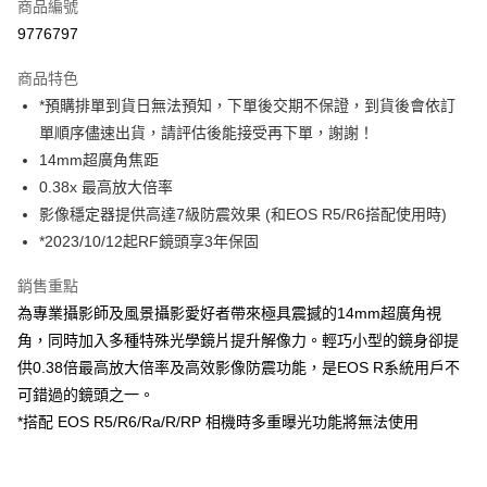
商品編號
信用卡分期付款
9776797
3 期 0 利率 每期
NT$14,633
21家銀行
商品特色
6 期 0 利率 每期
NT$7,316
21家銀行
合作金庫商業銀行
第一商業銀行
*預購排單到貨日無法預知，下單後交期不保證，到貨後會依訂
華南商業銀行
彰化商業銀行
12 期 0 利率 每期
NT$3,658
21家銀行
合作金庫商業銀行
第一商業銀行
單順序儘速出貨，請評估後能接受再下單，謝謝！
上海商業儲蓄銀行
台北富邦商業銀行
華南商業銀行
彰化商業銀行
合作金庫商業銀行
第一商業銀行
超商取貨付款
國泰世華商業銀行
兆豐國際商業銀行
14mm超廣角焦距
上海商業儲蓄銀行
台北富邦商業銀行
華南商業銀行
彰化商業銀行
臺灣中小企業銀行
台中商業銀行
0.38x 最高放大倍率
國泰世華商業銀行
兆豐國際商業銀行
LINE Pay
上海商業儲蓄銀行
台北富邦商業銀行
匯豐（台灣）商業銀行
華泰商業銀行
臺灣中小企業銀行
台中商業銀行
影像穩定器提供高達7級防震效果 (和EOS R5/R6搭配使用時)
國泰世華商業銀行
兆豐國際商業銀行
聯邦商業銀行
遠東國際商業銀行
匯豐（台灣）商業銀行
華泰商業銀行
Apple Pay
*2023/10/12起RF鏡頭享3年保固
臺灣中小企業銀行
台中商業銀行
元大商業銀行
永豐商業銀行
聯邦商業銀行
遠東國際商業銀行
匯豐（台灣）商業銀行
華泰商業銀行
玉山商業銀行
星展（台灣）商業銀行
街口支付
元大商業銀行
永豐商業銀行
銷售重點
聯邦商業銀行
遠東國際商業銀行
台新國際商業銀行
中國信託商業銀行
玉山商業銀行
星展（台灣）商業銀行
為專業攝影師及風景攝影愛好者帶來極具震撼的14mm超廣角視
元大商業銀行
永豐商業銀行
台灣樂天信用卡公司
悠遊付
台新國際商業銀行
中國信託商業銀行
玉山商業銀行
星展（台灣）商業銀行
角，同時加入多種特殊光學鏡片提升解像力。輕巧小型的鏡身卻提
台灣樂天信用卡公司
台新國際商業銀行
中國信託商業銀行
Google Pay
供0.38倍最高放大倍率及高效影像防震功能，是EOS R系統用戶不
台灣樂天信用卡公司
可錯過的鏡頭之一。
全支付
*搭配 EOS R5/R6/Ra/R/RP 相機時多重曝光功能將無法使用
全盈+PAY
AFTEE先享後付