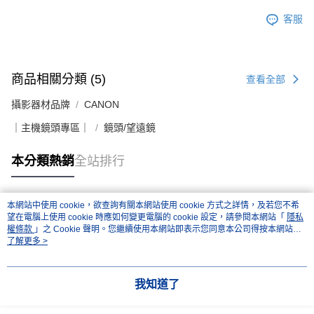
客服
商品相關分類 (5)
查看全部
攝影器材品牌
CANON
｜主機鏡頭專區｜
鏡頭/望遠鏡
本分類熱銷
全站排行
本網站中使用 cookie，欲查詢有關本網站使用 cookie 方式之詳情，及若您不希
熱門標籤
望在電腦上使用 cookie 時應如何變更電腦的 cookie 設定，請參閱本網站「
隱私
權條款
」之 Cookie 聲明。您繼續使用本網站即表示您同意本公司得按本網站使
用條款之 Cookie 聲明使用 cookie。
了解更多 >
我知道了