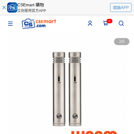
CSEmart 購物
開啟APP
立刻使用官方APP
0
1
/
5