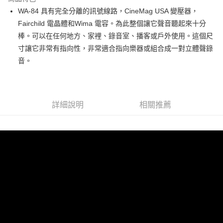
6 期 0 利率 每期
NT$4,500
21家銀行
合作金庫商業銀行
第一商業銀行
WA-84 具有完全分離的訊號線路，CineMag USA 變壓器，
華南商業銀行
彰化商業銀行
12 期 0 利率 每期
NT$2,250
21家銀行
合作金庫商業銀行
第一商業銀行
Fairchild 電晶體和Wima 電容。為此整個讓它聲音聽起來十分
上海商業儲蓄銀行
台北富邦商業銀行
華南商業銀行
彰化商業銀行
合作金庫商業銀行
第一商業銀行
超商取貨付款
國泰世華商業銀行
兆豐國際商業銀行
棒。可以在任何地方、家裡、錄音室、播客或戶外使用。這個尺
上海商業儲蓄銀行
台北富邦商業銀行
華南商業銀行
彰化商業銀行
臺灣中小企業銀行
台中商業銀行
寸讓它非常有指向性，非常適合指向樂器或組合成一對立體聲錄
國泰世華商業銀行
兆豐國際商業銀行
LINE Pay
上海商業儲蓄銀行
台北富邦商業銀行
匯豐（台灣）商業銀行
華泰商業銀行
臺灣中小企業銀行
台中商業銀行
音。
國泰世華商業銀行
兆豐國際商業銀行
聯邦商業銀行
遠東國際商業銀行
匯豐（台灣）商業銀行
華泰商業銀行
Apple Pay
臺灣中小企業銀行
台中商業銀行
元大商業銀行
永豐商業銀行
聯邦商業銀行
遠東國際商業銀行
匯豐（台灣）商業銀行
華泰商業銀行
玉山商業銀行
星展（台灣）商業銀行
街口支付
元大商業銀行
永豐商業銀行
聯邦商業銀行
遠東國際商業銀行
台新國際商業銀行
中國信託商業銀行
玉山商業銀行
星展（台灣）商業銀行
詳細說明
相關推薦
元大商業銀行
永豐商業銀行
台灣樂天信用卡公司
悠遊付
台新國際商業銀行
中國信託商業銀行
玉山商業銀行
星展（台灣）商業銀行
台灣樂天信用卡公司
台新國際商業銀行
中國信託商業銀行
Google Pay
台灣樂天信用卡公司
全支付
全盈+PAY
AFTEE先享後付
相關說明
【關於「AFTEE先享後付」】
ATM付款
AFTEE先享後付是「在收到商品之後才付款」的支付方式。 讓您購物簡單