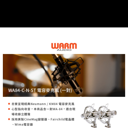
便利好安心！
１．簡單：不需註冊會員、不需綁卡、不需儲值。
運送方式
２．便利：只要手機號碼，簡訊認證，即可結帳。
３．安心：先確認商品／服務後，再付款。
全家取貨付款
每筆NT$60，滿NT$399(含以上)免運費
【「AFTEE先享後付」結帳流程】
１．於結帳方式選擇「AFTEE先享後付」後，將跳轉至「AFTEE先享後付」
萊爾富取貨付款
結帳頁面，進行簡訊認證並確認金額後，即可完成結帳。
２．訂單成立數日內，您將收到繳費通知簡訊。
每筆NT$60，滿NT$399(含以上)免運費
３．收到繳費通知簡訊後14天內，點擊此簡訊中的連結，可透過四大超商／
ATM／網路銀行／等多元方式進行付款，方視為交易完成。
7-11取貨付款
※ 請注意：結帳手續完成當下不需立刻繳費，但若您需要取消訂單，請聯絡
每筆NT$60，滿NT$399(含以上)免運費
購買商品的店家。未經商家同意取消之訂單仍視為有效，需透過AFTEE先享
後付繳納相關費用。
宅配
※ 交易是否成功請以「AFTEE先享後付 」之結帳頁面顯示為準，若有關於
是否繳費成功／繳費後需取消欲退款等相關疑問，請聯繫「AFTEE先享後付
每筆NT$75，滿NT$399(含以上)免運費
客戶支援中心」
https://netprotections.freshdesk.com/support/home
付款後門市自取
【注意事項】
１．透過由恩沛科技股份有限公司提供之「AFTEE先享後付」服務完成之交
免運費
易，需依本服務之必要範圍內提供個人資料，並將交易相關給付款項請求債
權轉讓予恩沛科技股份有限公司。
２．關於個人資料處理事宜，請瀏覽以下網址：
https://aftee.tw/terms/#terms3
３．未成年的使用者請事先徵得法定代理人或監護人之同意方可使用