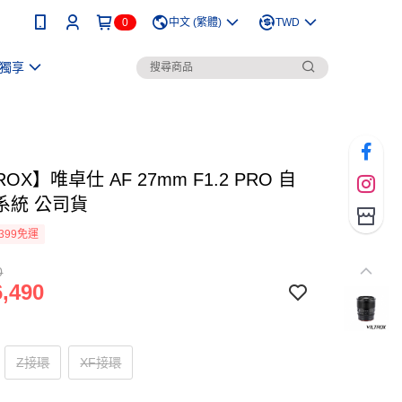
0
中文 (繁體)
TWD
獨享
ROX】唯卓仕 AF 27mm F1.2 PRO 自
系統 公司貨
399免運
0
,490
Z接環
XF接環