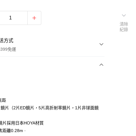
清除
紀錄
送方式
399免運
次付款
期付款
0 利率 每期
NT$5,496
21家銀行
焦距
0 利率 每期
NT$2,748
21家銀行
庫商業銀行
第一商業銀行
11片鏡片（2片ED鏡片，5片高折射率鏡片，1片非球面鏡
業銀行
彰化商業銀行
 0 利率 每期
NT$1,374
21家銀行
庫商業銀行
第一商業銀行
業儲蓄銀行
台北富邦商業銀行
業銀行
彰化商業銀行
鏡片採用日本HOYA材質
庫商業銀行
第一商業銀行
付款
華商業銀行
兆豐國際商業銀行
業儲蓄銀行
台北富邦商業銀行
距離0.28m ·
業銀行
彰化商業銀行
小企業銀行
台中商業銀行
華商業銀行
兆豐國際商業銀行