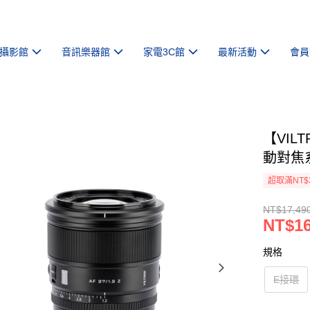
攝影館
音訊樂器館
家電3C館
最新活動
會員
【VILT
動對焦
超取滿NT$
NT$17,49
NT$16
規格
E接環