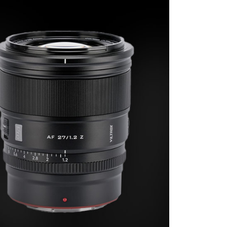
0，滿NT$399(含以上)免運費
方式選擇「AFTEE先享後付」後，將跳轉至「AFTEE先享後
頁面，進行簡訊認證並確認金額後，即可完成結帳。
貨付款
成立數日內，您將收到繳費通知簡訊。
費通知簡訊後14天內，點擊此簡訊中的連結，可透過四大超商
0，滿NT$399(含以上)免運費
網路銀行／等多元方式進行付款，方視為交易完成。
：結帳手續完成當下不需立刻繳費，但若您需要取消訂單，請聯
付款
的店家。未經商家同意取消之訂單仍視為有效，需透過AFTEE
繳納相關費用。
0，滿NT$399(含以上)免運費
否成功請以「AFTEE先享後付 」之結帳頁面顯示為準，若有關於
功／繳費後需取消欲退款等相關疑問，請聯繫「AFTEE先享後
援中心」
https://netprotections.freshdesk.com/support/home
5，滿NT$399(含以上)免運費
項】
市自取
恩沛科技股份有限公司提供之「AFTEE先享後付」服務完成之
依本服務之必要範圍內提供個人資料，並將交易相關給付款項請
讓予恩沛科技股份有限公司。
個人資料處理事宜，請瀏覽以下網址：
ee.tw/terms/#terms3
年的使用者請事先徵得法定代理人或監護人之同意方可使用
E先享後付」，若未經同意申辦者引起之損失，本公司不負相關責
AFTEE先享後付」時，將依據個別帳號之用戶狀況，依本公司
核予不同之上限額度；若仍有額度不足之情形，本公司將視審查
用戶進行身份認證。
一人註冊多個帳號或使用他人資訊註冊。若發現惡意使用之情