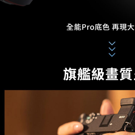
形，恩沛
動。