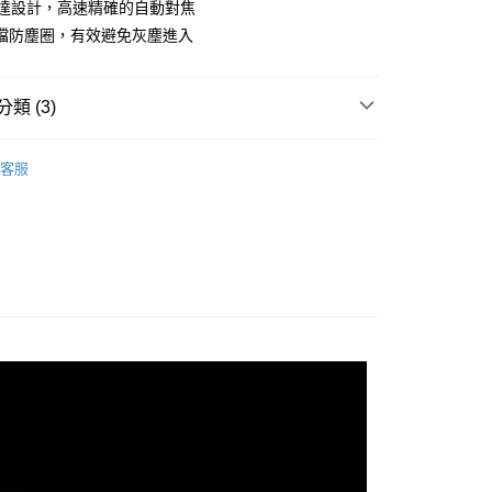
業儲蓄銀行
台北富邦商業銀行
馬達設計，高速精確的自動對焦
台灣）商業銀行
華泰商業銀行
小企業銀行
台中商業銀行
華商業銀行
兆豐國際商業銀行
業銀行
遠東國際商業銀行
檔防塵圈，有效避免灰塵進入
台灣）商業銀行
華泰商業銀行
小企業銀行
台中商業銀行
業銀行
永豐商業銀行
業銀行
遠東國際商業銀行
台灣）商業銀行
華泰商業銀行
業銀行
星展（台灣）商業銀行
業銀行
永豐商業銀行
業銀行
遠東國際商業銀行
際商業銀行
中國信託商業銀行
類 (3)
業銀行
星展（台灣）商業銀行
業銀行
永豐商業銀行
天信用卡公司
際商業銀行
中國信託商業銀行
業銀行
星展（台灣）商業銀行
品牌
VILTROX 唯卓仕
天信用卡公司
際商業銀行
中國信託商業銀行
y
客服
頭專區｜
鏡頭/望遠鏡
天信用卡公司
頭專區｜
VILTROX 鏡頭
享後付
FTEE先享後付」】
先享後付是「在收到商品之後才付款」的支付方式。 讓您購物簡單
心！
：不需註冊會員、不需綁卡、不需儲值。
：只要手機號碼，簡訊認證，即可結帳。
：先確認商品／服務後，再付款。
付款
EE先享後付」結帳流程】