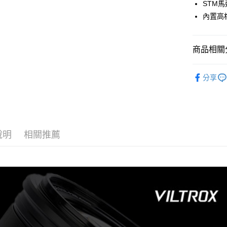
LINE Pay
上海商
STM
匯豐（
臺灣中
國泰世
聯邦商
內置高
匯豐（
Apple Pay
臺灣中
元大商
聯邦商
匯豐（
玉山商
街口支付
元大商
聯邦商
台新國
商品相關分
玉山商
元大商
台灣樂
悠遊付
台新國
玉山商
攝影器材
台灣樂
台新國
Google Pa
分享
｜主機鏡
台灣樂
全支付
｜主機鏡
全盈+PAY
AFTEE先
說明
相關推薦
相關說明
【關於「A
ATM付款
AFTEE
便利好安
１．簡單
２．便利
運送方式
３．安心
全家取貨
【「AFT