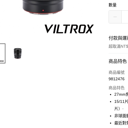
數量
付款與運
超取滿NT$
付款方式
商品特色
信用卡一
商品編號
9812476
信用卡分
商品特色
3 期 
27mm
6 期 
合作金
15/
華南商
12 期
片）·
合作金
上海商
華南商
非球面
合作金
超商取貨
國泰世
上海商
最近對焦
華南商
臺灣中
國泰世