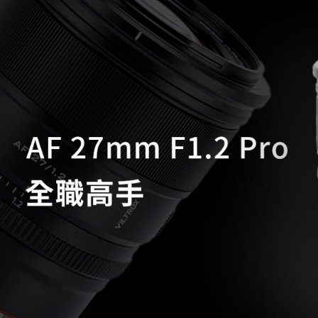
每筆NT$6
１．於結帳
付」結帳
萊爾富取
２．訂單
３．收到繳
每筆NT$6
／ATM／
※ 請注意
7-11取貨
絡購買商品
先享後付
每筆NT$6
※ 交易是
是否繳費成
宅配
付客戶支
每筆NT$7
【注意事
付款後門
１．透過由
交易，需
免運費
求債權轉
２．關於
https://aft
３．未成
「AFTE
任。
４．使用「
即時審查
結果請求
５．嚴禁