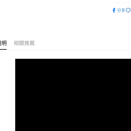
國泰世
聯邦商
音訊設備
匯豐（
Apple Pay
臺灣中
元大商
分享
聯邦商
匯豐（
｜音訊設
玉山商
街口支付
元大商
聯邦商
台新國
玉山商
元大商
台灣樂
悠遊付
台新國
玉山商
台灣樂
台新國
Google Pa
說明
相關推薦
台灣樂
全支付
全盈+PAY
AFTEE先
相關說明
【關於「A
ATM付款
AFTEE
便利好安
１．簡單
２．便利
運送方式
３．安心
全家取貨
【「AFT
每筆NT$6
１．於結帳