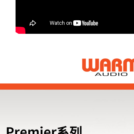
付」結帳
萊爾富取
２．訂單
３．收到繳
每筆NT$6
／ATM／
※ 請注意
7-11取貨
絡購買商品
先享後付
每筆NT$6
※ 交易是
是否繳費成
宅配
付客戶支
每筆NT$7
【注意事
付款後門
１．透過由
交易，需
免運費
求債權轉
２．關於
https://aft
３．未成
「AFTE
任。
４．使用「
即時審查
結果請求
５．嚴禁
形，恩沛