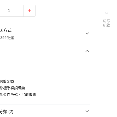
清除
紀錄
送方式
399免運
次付款
期付款
0 利率 每期
NT$600
21家銀行
LR鍍金頭
0 利率 每期
NT$300
21家銀行
庫商業銀行
第一商業銀行
質:標準裸銅導線
業銀行
彰化商業銀行
 0 利率 每期
NT$150
21家銀行
質:柔性PVC，尼龍編織
庫商業銀行
第一商業銀行
業儲蓄銀行
台北富邦商業銀行
業銀行
彰化商業銀行
庫商業銀行
第一商業銀行
付款
華商業銀行
兆豐國際商業銀行
業儲蓄銀行
台北富邦商業銀行
業銀行
彰化商業銀行
小企業銀行
台中商業銀行
華商業銀行
兆豐國際商業銀行
類 (2)
業儲蓄銀行
台北富邦商業銀行
台灣）商業銀行
華泰商業銀行
小企業銀行
台中商業銀行