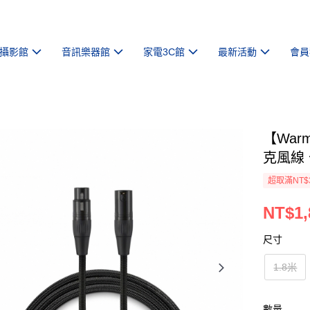
攝影館
音訊樂器館
家電3C館
最新活動
會員
【Warm
克風線
超取滿NT$
NT$1,
尺寸
1.8米
數量