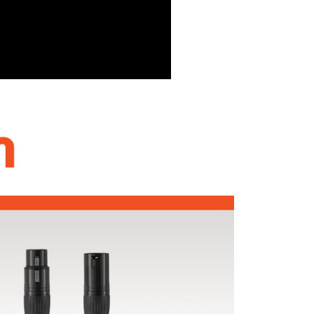
頁面，進行簡訊認證並確認金額後，即可完成結帳。
貨付款
成立數日內，您將收到繳費通知簡訊。
費通知簡訊後14天內，點擊此簡訊中的連結，可透過四大超商
0，滿NT$399(含以上)免運費
網路銀行／等多元方式進行付款，方視為交易完成。
：結帳手續完成當下不需立刻繳費，但若您需要取消訂單，請聯
付款
的店家。未經商家同意取消之訂單仍視為有效，需透過AFTEE
繳納相關費用。
0，滿NT$399(含以上)免運費
否成功請以「AFTEE先享後付 」之結帳頁面顯示為準，若有關於
功／繳費後需取消欲退款等相關疑問，請聯繫「AFTEE先享後
援中心」
https://netprotections.freshdesk.com/support/home
5，滿NT$399(含以上)免運費
項】
市自取
恩沛科技股份有限公司提供之「AFTEE先享後付」服務完成之
依本服務之必要範圍內提供個人資料，並將交易相關給付款項請
讓予恩沛科技股份有限公司。
個人資料處理事宜，請瀏覽以下網址：
ee.tw/terms/#terms3
年的使用者請事先徵得法定代理人或監護人之同意方可使用
E先享後付」，若未經同意申辦者引起之損失，本公司不負相關責
AFTEE先享後付」時，將依據個別帳號之用戶狀況，依本公司
核予不同之上限額度；若仍有額度不足之情形，本公司將視審查
用戶進行身份認證。
一人註冊多個帳號或使用他人資訊註冊。若發現惡意使用之情
科技股份有限公司將有權停止該用戶之使用額度並採取法律行