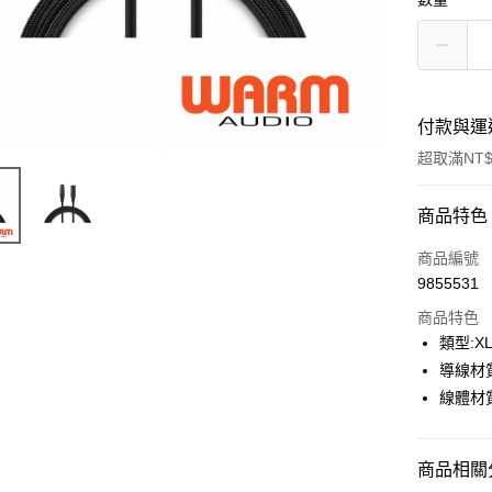
付款與運
超取滿NT$
付款方式
商品特色
信用卡一
商品編號
9855531
信用卡分
商品特色
3 期 
類型:X
6 期 
合作金
導線材
華南商
12 期
線體材
合作金
上海商
華南商
合作金
超商取貨
國泰世
上海商
華南商
臺灣中
國泰世
商品相關分
LINE Pay
上海商
匯豐（
臺灣中