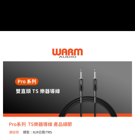
相關說明
【關於「AFTEE先享後付」】
ATM付款
AFTEE先享後付是「在收到商品之後才付款」的支付方式。 讓您購物簡單
便利好安心！
１．簡單：不需註冊會員、不需綁卡、不需儲值。
運送方式
２．便利：只要手機號碼，簡訊認證，即可結帳。
３．安心：先確認商品／服務後，再付款。
全家取貨付款
每筆NT$60，滿NT$399(含以上)免運費
【「AFTEE先享後付」結帳流程】
１．於結帳方式選擇「AFTEE先享後付」後，將跳轉至「AFTEE先享後付」
萊爾富取貨付款
結帳頁面，進行簡訊認證並確認金額後，即可完成結帳。
２．訂單成立數日內，您將收到繳費通知簡訊。
每筆NT$60，滿NT$399(含以上)免運費
３．收到繳費通知簡訊後14天內，點擊此簡訊中的連結，可透過四大超商／
ATM／網路銀行／等多元方式進行付款，方視為交易完成。
7-11取貨付款
※ 請注意：結帳手續完成當下不需立刻繳費，但若您需要取消訂單，請聯絡
每筆NT$60，滿NT$399(含以上)免運費
購買商品的店家。未經商家同意取消之訂單仍視為有效，需透過AFTEE先享
後付繳納相關費用。
宅配
※ 交易是否成功請以「AFTEE先享後付 」之結帳頁面顯示為準，若有關於
是否繳費成功／繳費後需取消欲退款等相關疑問，請聯繫「AFTEE先享後付
每筆NT$75，滿NT$399(含以上)免運費
客戶支援中心」
https://netprotections.freshdesk.com/support/home
付款後門市自取
【注意事項】
１．透過由恩沛科技股份有限公司提供之「AFTEE先享後付」服務完成之交
免運費
易，需依本服務之必要範圍內提供個人資料，並將交易相關給付款項請求債
權轉讓予恩沛科技股份有限公司。