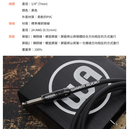
２．關於個人資料處理事宜，請瀏覽以下網址：
https://aftee.tw/terms/#terms3
３．未成年的使用者請事先徵得法定代理人或監護人之同意方可使用
「AFTEE先享後付」，若未經同意申辦者引起之損失，本公司不負相關責
任。
４．使用「AFTEE先享後付」時，將依據個別帳號之用戶狀況，依本公司即
時審查核予不同之上限額度；若仍有額度不足之情形，本公司將視審查結果
請求用戶進行身份認證。
５．嚴禁一人註冊多個帳號或使用他人資訊註冊。若發現惡意使用之情形，
恩沛科技股份有限公司將有權停止該用戶之使用額度並採取法律行動。