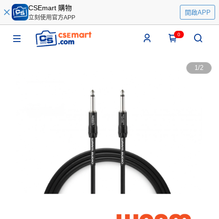
CSEmart 購物
開啟APP
立刻使用官方APP
0
1
/
2