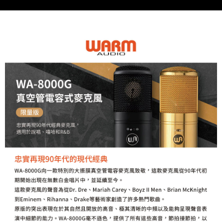
便利好安心！
１．簡單：不需註冊會員、不需綁卡、不需儲值。
運送方式
２．便利：只要手機號碼，簡訊認證，即可結帳。
３．安心：先確認商品／服務後，再付款。
全家取貨付款
每筆NT$60，滿NT$399(含以上)免運費
【「AFTEE先享後付」結帳流程】
１．於結帳方式選擇「AFTEE先享後付」後，將跳轉至「AFTEE先享後付」
萊爾富取貨付款
結帳頁面，進行簡訊認證並確認金額後，即可完成結帳。
２．訂單成立數日內，您將收到繳費通知簡訊。
每筆NT$60，滿NT$399(含以上)免運費
３．收到繳費通知簡訊後14天內，點擊此簡訊中的連結，可透過四大超商／
ATM／網路銀行／等多元方式進行付款，方視為交易完成。
7-11取貨付款
※ 請注意：結帳手續完成當下不需立刻繳費，但若您需要取消訂單，請聯絡
每筆NT$60，滿NT$399(含以上)免運費
購買商品的店家。未經商家同意取消之訂單仍視為有效，需透過AFTEE先享
後付繳納相關費用。
宅配
※ 交易是否成功請以「AFTEE先享後付 」之結帳頁面顯示為準，若有關於
是否繳費成功／繳費後需取消欲退款等相關疑問，請聯繫「AFTEE先享後付
每筆NT$75，滿NT$399(含以上)免運費
客戶支援中心」
https://netprotections.freshdesk.com/support/home
付款後門市自取
【注意事項】
１．透過由恩沛科技股份有限公司提供之「AFTEE先享後付」服務完成之交
免運費
易，需依本服務之必要範圍內提供個人資料，並將交易相關給付款項請求債
權轉讓予恩沛科技股份有限公司。
２．關於個人資料處理事宜，請瀏覽以下網址：
https://aftee.tw/terms/#terms3
３．未成年的使用者請事先徵得法定代理人或監護人之同意方可使用