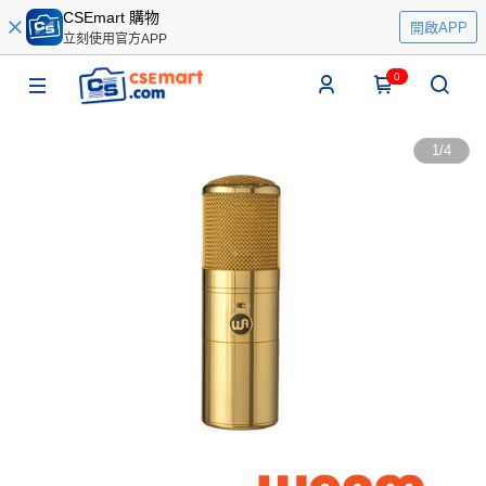
CSEmart 購物
開啟APP
立刻使用官方APP
0
1
/
4