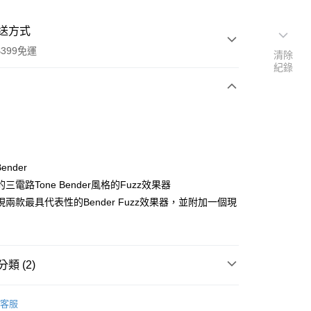
送方式
399免運
清除
紀錄
次付款
期付款
0 利率 每期
NT$2,326
21家銀行
ender
0 利率 每期
NT$1,163
21家銀行
庫商業銀行
第一商業銀行
三電路Tone Bender風格的Fuzz效果器
業銀行
彰化商業銀行
 0 利率 每期
NT$581
21家銀行
兩款最具代表性的Bender Fuzz效果器，並附加一個現
庫商業銀行
第一商業銀行
業儲蓄銀行
台北富邦商業銀行
業銀行
彰化商業銀行
庫商業銀行
第一商業銀行
付款
華商業銀行
兆豐國際商業銀行
業儲蓄銀行
台北富邦商業銀行
業銀行
彰化商業銀行
小企業銀行
台中商業銀行
華商業銀行
兆豐國際商業銀行
業儲蓄銀行
台北富邦商業銀行
台灣）商業銀行
華泰商業銀行
小企業銀行
台中商業銀行
類 (2)
華商業銀行
兆豐國際商業銀行
業銀行
遠東國際商業銀行
台灣）商業銀行
華泰商業銀行
小企業銀行
台中商業銀行
業銀行
永豐商業銀行
業銀行
遠東國際商業銀行
品牌
Warm Audio
台灣）商業銀行
華泰商業銀行
業銀行
星展（台灣）商業銀行
客服
業銀行
永豐商業銀行
業銀行
遠東國際商業銀行