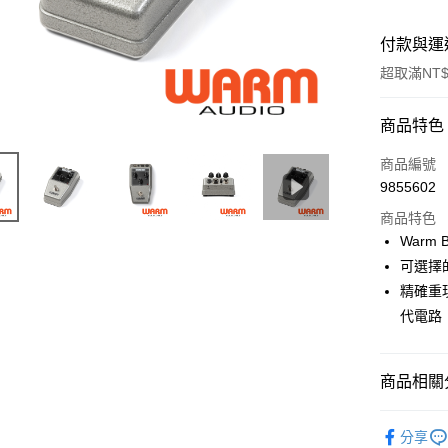
付款與運
超取滿NT$
付款方式
商品特色
信用卡一
商品編號
9855602
信用卡分
商品特色
3 期 
Warm B
6 期 
合作金
可選擇的
華南商
12 期
精確重現
合作金
上海商
華南商
代電路
合作金
超商取貨
國泰世
上海商
華南商
臺灣中
國泰世
LINE Pay
上海商
匯豐（
臺灣中
商品相關分
國泰世
聯邦商
匯豐（
Apple Pay
臺灣中
元大商
聯邦商
音訊設備
匯豐（
玉山商
街口支付
分享
元大商
聯邦商