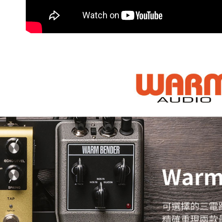
※ 請注意
7-11取貨
絡購買商品
先享後付
每筆NT$6
※ 交易是
是否繳費成
宅配
付客戶支
每筆NT$7
【注意事
付款後門
１．透過由
交易，需
免運費
求債權轉
２．關於
https://aft
３．未成
「AFTE
任。
４．使用「
即時審查
結果請求
５．嚴禁
形，恩沛
動。