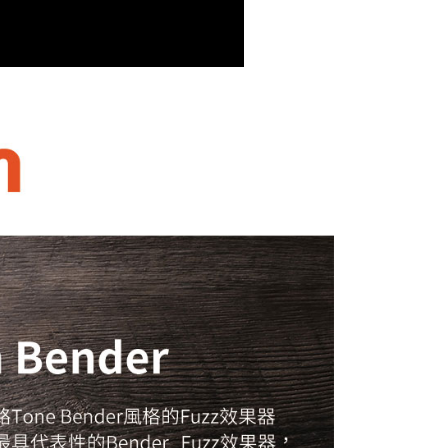
：結帳手續完成當下不需立刻繳費，但若您需要取消訂單，請聯
付款
的店家。未經商家同意取消之訂單仍視為有效，需透過AFTEE
繳納相關費用。
0，滿NT$399(含以上)免運費
否成功請以「AFTEE先享後付 」之結帳頁面顯示為準，若有關於
功／繳費後需取消欲退款等相關疑問，請聯繫「AFTEE先享後
援中心」
https://netprotections.freshdesk.com/support/home
5，滿NT$399(含以上)免運費
項】
市自取
恩沛科技股份有限公司提供之「AFTEE先享後付」服務完成之
依本服務之必要範圍內提供個人資料，並將交易相關給付款項請
讓予恩沛科技股份有限公司。
個人資料處理事宜，請瀏覽以下網址：
ee.tw/terms/#terms3
年的使用者請事先徵得法定代理人或監護人之同意方可使用
E先享後付」，若未經同意申辦者引起之損失，本公司不負相關責
AFTEE先享後付」時，將依據個別帳號之用戶狀況，依本公司
核予不同之上限額度；若仍有額度不足之情形，本公司將視審查
用戶進行身份認證。
一人註冊多個帳號或使用他人資訊註冊。若發現惡意使用之情
科技股份有限公司將有權停止該用戶之使用額度並採取法律行