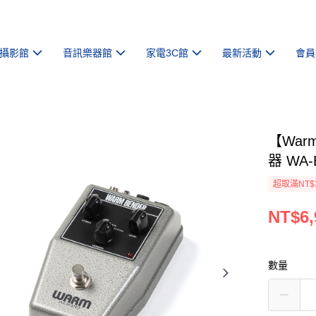
攝影館
音訊樂器館
家電3C館
最新活動
會員
【Warm
器 WA
超取滿NT$
NT$6,
數量