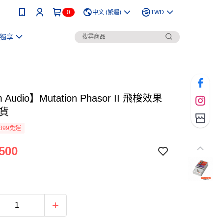
0
中文 (繁體)
TWD
獨享
 Audio】Mutation Phasor II 飛梭效果
司貨
399免運
500