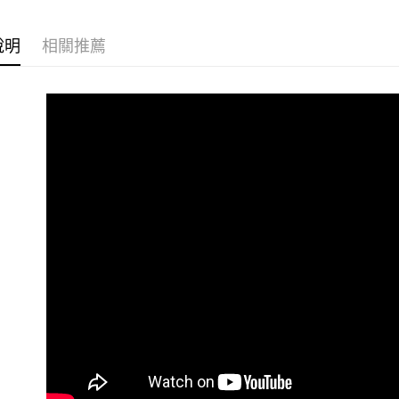
台新國
玉山商
元大商
台灣樂
悠遊付
台新國
玉山商
說明
相關推薦
台灣樂
台新國
Google Pa
台灣樂
全支付
全盈+PAY
AFTEE先
相關說明
【關於「A
ATM付款
AFTEE
便利好安
１．簡單
２．便利
運送方式
３．安心
全家取貨
【「AFT
每筆NT$6
１．於結帳
付」結帳
萊爾富取
２．訂單
３．收到繳
每筆NT$6
／ATM／