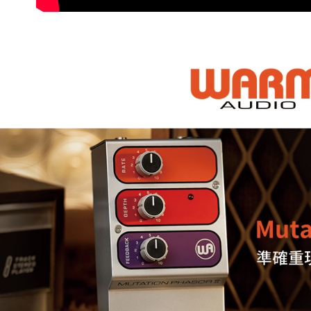
※ 請注意
7-11取貨
絡購買商品
先享後付
每筆NT$6
※ 交易是
是否繳費成
宅配
付客戶支
每筆NT$7
【注意事
付款後門
１．透過由
交易，需
免運費
求債權轉
２．關於
https://aft
３．未成
「AFTE
任。
４．使用「
即時審查
結果請求
５．嚴禁
形，恩沛
動。