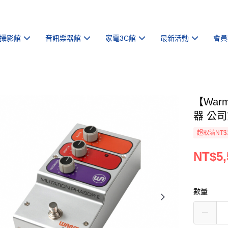
攝影館
音訊樂器館
家電3C館
最新活動
會員
【Warm
器 公
超取滿NT$
NT$5,
數量