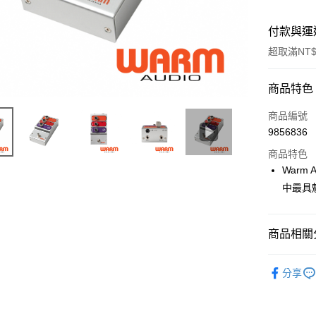
付款與運
超取滿NT$
付款方式
商品特色
信用卡一
商品編號
9856836
信用卡分
商品特色
3 期 
Warm 
6 期 
合作金
中最具
華南商
12 期
合作金
上海商
華南商
合作金
超商取貨
國泰世
商品相關分
上海商
華南商
臺灣中
國泰世
LINE Pay
上海商
匯豐（
音訊設備
臺灣中
國泰世
分享
聯邦商
匯豐（
Apple Pay
｜音訊設
臺灣中
元大商
聯邦商
匯豐（
玉山商
街口支付
元大商
聯邦商