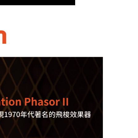
：結帳手續完成當下不需立刻繳費，但若您需要取消訂單，請聯
付款
的店家。未經商家同意取消之訂單仍視為有效，需透過AFTEE
繳納相關費用。
0，滿NT$399(含以上)免運費
否成功請以「AFTEE先享後付 」之結帳頁面顯示為準，若有關於
功／繳費後需取消欲退款等相關疑問，請聯繫「AFTEE先享後
援中心」
https://netprotections.freshdesk.com/support/home
5，滿NT$399(含以上)免運費
項】
市自取
恩沛科技股份有限公司提供之「AFTEE先享後付」服務完成之
依本服務之必要範圍內提供個人資料，並將交易相關給付款項請
讓予恩沛科技股份有限公司。
個人資料處理事宜，請瀏覽以下網址：
ee.tw/terms/#terms3
年的使用者請事先徵得法定代理人或監護人之同意方可使用
E先享後付」，若未經同意申辦者引起之損失，本公司不負相關責
AFTEE先享後付」時，將依據個別帳號之用戶狀況，依本公司
核予不同之上限額度；若仍有額度不足之情形，本公司將視審查
用戶進行身份認證。
一人註冊多個帳號或使用他人資訊註冊。若發現惡意使用之情
科技股份有限公司將有權停止該用戶之使用額度並採取法律行