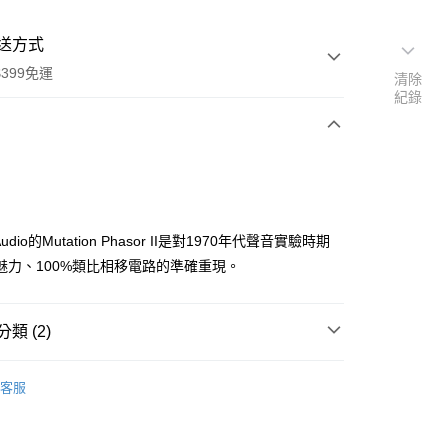
送方式
399免運
清除
紀錄
次付款
期付款
0 利率 每期
NT$1,833
21家銀行
Audio的Mutation Phasor II是對1970年代聲音實驗時期
0 利率 每期
NT$916
21家銀行
庫商業銀行
第一商業銀行
魅力、100%類比相移電路的準確重現。
業銀行
彰化商業銀行
 0 利率 每期
NT$458
21家銀行
庫商業銀行
第一商業銀行
業儲蓄銀行
台北富邦商業銀行
業銀行
彰化商業銀行
庫商業銀行
第一商業銀行
付款
華商業銀行
兆豐國際商業銀行
類 (2)
業儲蓄銀行
台北富邦商業銀行
業銀行
彰化商業銀行
小企業銀行
台中商業銀行
華商業銀行
兆豐國際商業銀行
業儲蓄銀行
台北富邦商業銀行
台灣）商業銀行
華泰商業銀行
品牌
Warm Audio
小企業銀行
台中商業銀行
華商業銀行
兆豐國際商業銀行
客服
業銀行
遠東國際商業銀行
台灣）商業銀行
華泰商業銀行
備專區｜
樂器週邊
小企業銀行
台中商業銀行
業銀行
永豐商業銀行
業銀行
遠東國際商業銀行
台灣）商業銀行
華泰商業銀行
業銀行
星展（台灣）商業銀行
業銀行
永豐商業銀行
業銀行
遠東國際商業銀行