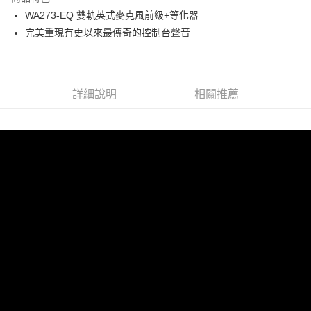
6 期 0 利率 每期
NT$10,550
21家銀行
合作金庫商業銀行
第一商業銀行
WA273-EQ 雙軌英式麥克風前級+等化器
華南商業銀行
彰化商業銀行
12 期 0 利率 每期
NT$5,275
21家銀行
合作金庫商業銀行
第一商業銀行
完美重現有史以來最傳奇的控制台聲音
上海商業儲蓄銀行
台北富邦商業銀行
華南商業銀行
彰化商業銀行
合作金庫商業銀行
第一商業銀行
超商取貨付款
國泰世華商業銀行
兆豐國際商業銀行
上海商業儲蓄銀行
台北富邦商業銀行
華南商業銀行
彰化商業銀行
臺灣中小企業銀行
台中商業銀行
國泰世華商業銀行
兆豐國際商業銀行
LINE Pay
上海商業儲蓄銀行
台北富邦商業銀行
匯豐（台灣）商業銀行
華泰商業銀行
臺灣中小企業銀行
台中商業銀行
國泰世華商業銀行
兆豐國際商業銀行
聯邦商業銀行
遠東國際商業銀行
詳細說明
相關推薦
匯豐（台灣）商業銀行
華泰商業銀行
Apple Pay
臺灣中小企業銀行
台中商業銀行
元大商業銀行
永豐商業銀行
聯邦商業銀行
遠東國際商業銀行
匯豐（台灣）商業銀行
華泰商業銀行
玉山商業銀行
星展（台灣）商業銀行
街口支付
元大商業銀行
永豐商業銀行
聯邦商業銀行
遠東國際商業銀行
台新國際商業銀行
中國信託商業銀行
玉山商業銀行
星展（台灣）商業銀行
元大商業銀行
永豐商業銀行
台灣樂天信用卡公司
悠遊付
台新國際商業銀行
中國信託商業銀行
玉山商業銀行
星展（台灣）商業銀行
台灣樂天信用卡公司
台新國際商業銀行
中國信託商業銀行
Google Pay
台灣樂天信用卡公司
全支付
全盈+PAY
AFTEE先享後付
相關說明
【關於「AFTEE先享後付」】
ATM付款
AFTEE先享後付是「在收到商品之後才付款」的支付方式。 讓您購物簡單