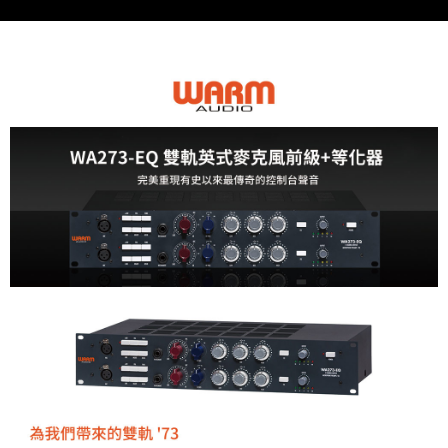
便利好安心！
１．簡單：不需註冊會員、不需綁卡、不需儲值。
運送方式
２．便利：只要手機號碼，簡訊認證，即可結帳。
３．安心：先確認商品／服務後，再付款。
全家取貨付款
每筆NT$60，滿NT$399(含以上)免運費
【「AFTEE先享後付」結帳流程】
１．於結帳方式選擇「AFTEE先享後付」後，將跳轉至「AFTEE先享後付」
萊爾富取貨付款
結帳頁面，進行簡訊認證並確認金額後，即可完成結帳。
２．訂單成立數日內，您將收到繳費通知簡訊。
每筆NT$60，滿NT$399(含以上)免運費
３．收到繳費通知簡訊後14天內，點擊此簡訊中的連結，可透過四大超商／
ATM／網路銀行／等多元方式進行付款，方視為交易完成。
7-11取貨付款
※ 請注意：結帳手續完成當下不需立刻繳費，但若您需要取消訂單，請聯絡
每筆NT$60，滿NT$399(含以上)免運費
購買商品的店家。未經商家同意取消之訂單仍視為有效，需透過AFTEE先享
後付繳納相關費用。
宅配
※ 交易是否成功請以「AFTEE先享後付 」之結帳頁面顯示為準，若有關於
是否繳費成功／繳費後需取消欲退款等相關疑問，請聯繫「AFTEE先享後付
每筆NT$75，滿NT$399(含以上)免運費
客戶支援中心」
https://netprotections.freshdesk.com/support/home
付款後門市自取
【注意事項】
１．透過由恩沛科技股份有限公司提供之「AFTEE先享後付」服務完成之交
免運費
易，需依本服務之必要範圍內提供個人資料，並將交易相關給付款項請求債
權轉讓予恩沛科技股份有限公司。
２．關於個人資料處理事宜，請瀏覽以下網址：
https://aftee.tw/terms/#terms3
３．未成年的使用者請事先徵得法定代理人或監護人之同意方可使用