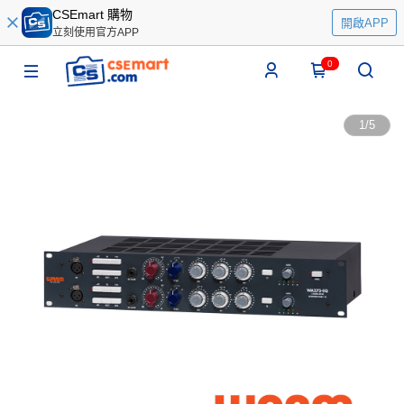
CSEmart 購物
開啟APP
立刻使用官方APP
0
1
/
5