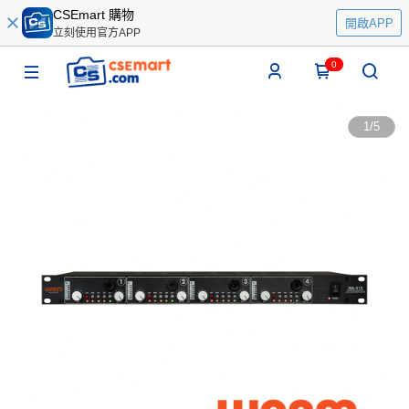
CSEmart 購物
開啟APP
立刻使用官方APP
0
1
/
5