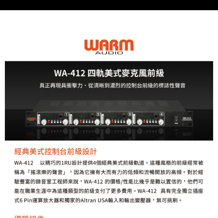
便利好安心！
１．簡單：不需註冊會員、不需綁卡、不需儲值。
運送方式
２．便利：只要手機號碼，簡訊認證，即可結帳。
３．安心：先確認商品／服務後，再付款。
全家取貨付款
每筆NT$60，滿NT$399(含以上)免運費
【「AFTEE先享後付」結帳流程】
１．於結帳方式選擇「AFTEE先享後付」後，將跳轉至「AFTEE先享後付」
萊爾富取貨付款
結帳頁面，進行簡訊認證並確認金額後，即可完成結帳。
２．訂單成立數日內，您將收到繳費通知簡訊。
每筆NT$60，滿NT$399(含以上)免運費
３．收到繳費通知簡訊後14天內，點擊此簡訊中的連結，可透過四大超商／
ATM／網路銀行／等多元方式進行付款，方視為交易完成。
7-11取貨付款
※ 請注意：結帳手續完成當下不需立刻繳費，但若您需要取消訂單，請聯絡
每筆NT$60，滿NT$399(含以上)免運費
購買商品的店家。未經商家同意取消之訂單仍視為有效，需透過AFTEE先享
後付繳納相關費用。
宅配
※ 交易是否成功請以「AFTEE先享後付 」之結帳頁面顯示為準，若有關於
是否繳費成功／繳費後需取消欲退款等相關疑問，請聯繫「AFTEE先享後付
每筆NT$75，滿NT$399(含以上)免運費
客戶支援中心」
https://netprotections.freshdesk.com/support/home
付款後門市自取
【注意事項】
１．透過由恩沛科技股份有限公司提供之「AFTEE先享後付」服務完成之交
免運費
易，需依本服務之必要範圍內提供個人資料，並將交易相關給付款項請求債
權轉讓予恩沛科技股份有限公司。
２．關於個人資料處理事宜，請瀏覽以下網址：
https://aftee.tw/terms/#terms3
３．未成年的使用者請事先徵得法定代理人或監護人之同意方可使用