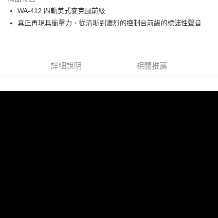
6 期 0 利率 每期
NT$8,566
21家銀行
合作金庫商業銀行
第一商業銀行
WA-412 四軌美式麥克風前級
華南商業銀行
彰化商業銀行
12 期 0 利率 每期
NT$4,283
21家銀行
合作金庫商業銀行
第一商業銀行
真正再現具衝擊力、從清晰到濃烈的控制台前級的標誌性聲音
上海商業儲蓄銀行
台北富邦商業銀行
華南商業銀行
彰化商業銀行
合作金庫商業銀行
第一商業銀行
超商取貨付款
國泰世華商業銀行
兆豐國際商業銀行
上海商業儲蓄銀行
台北富邦商業銀行
華南商業銀行
彰化商業銀行
臺灣中小企業銀行
台中商業銀行
國泰世華商業銀行
兆豐國際商業銀行
LINE Pay
上海商業儲蓄銀行
台北富邦商業銀行
匯豐（台灣）商業銀行
華泰商業銀行
臺灣中小企業銀行
台中商業銀行
國泰世華商業銀行
兆豐國際商業銀行
聯邦商業銀行
遠東國際商業銀行
詳細說明
相關推薦
匯豐（台灣）商業銀行
華泰商業銀行
Apple Pay
臺灣中小企業銀行
台中商業銀行
元大商業銀行
永豐商業銀行
聯邦商業銀行
遠東國際商業銀行
匯豐（台灣）商業銀行
華泰商業銀行
玉山商業銀行
星展（台灣）商業銀行
街口支付
元大商業銀行
永豐商業銀行
聯邦商業銀行
遠東國際商業銀行
台新國際商業銀行
中國信託商業銀行
玉山商業銀行
星展（台灣）商業銀行
元大商業銀行
永豐商業銀行
台灣樂天信用卡公司
悠遊付
台新國際商業銀行
中國信託商業銀行
玉山商業銀行
星展（台灣）商業銀行
台灣樂天信用卡公司
台新國際商業銀行
中國信託商業銀行
Google Pay
台灣樂天信用卡公司
全支付
全盈+PAY
AFTEE先享後付
相關說明
【關於「AFTEE先享後付」】
ATM付款
AFTEE先享後付是「在收到商品之後才付款」的支付方式。 讓您購物簡單