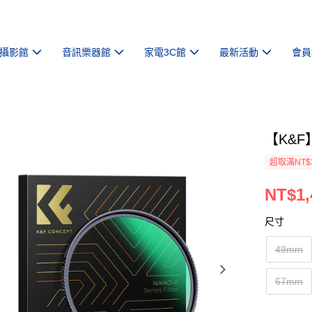
攝影館
音訊樂器館
家電3C館
最新活動
會員
【K&F
超取滿NT$
NT$1,
尺寸
49mm
67mm