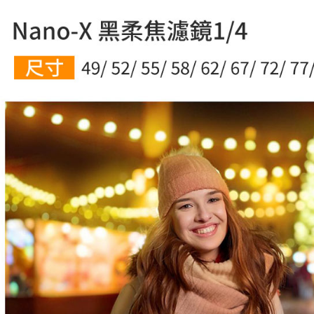
形，恩沛
動。