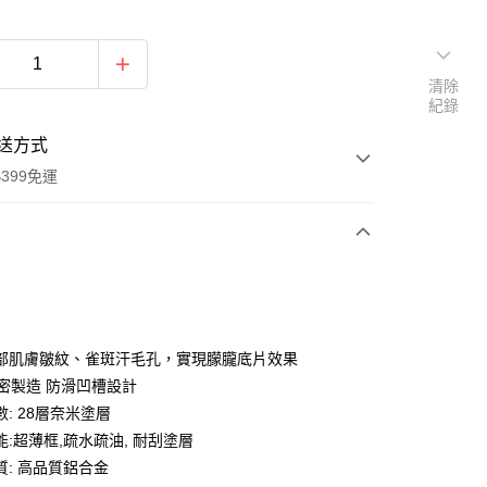
清除
紀錄
送方式
399免運
次付款
期付款
0 利率 每期
NT$490
21家銀行
部肌膚皺紋、雀斑汗毛孔，實現朦朧底片效果
0 利率 每期
NT$245
21家銀行
庫商業銀行
第一商業銀行
精密製造 防滑凹槽設計
業銀行
彰化商業銀行
 0 利率 每期
NT$122
21家銀行
: 28層奈米塗層
庫商業銀行
第一商業銀行
業儲蓄銀行
台北富邦商業銀行
業銀行
彰化商業銀行
能:超薄框,疏水疏油, 耐刮塗層
庫商業銀行
第一商業銀行
付款
華商業銀行
兆豐國際商業銀行
業儲蓄銀行
台北富邦商業銀行
質: 高品質鋁合金
業銀行
彰化商業銀行
小企業銀行
台中商業銀行
華商業銀行
兆豐國際商業銀行