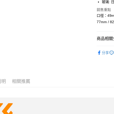
LINE Pay
上海商
玻璃: 
匯豐（
臺灣中
國泰世
聯邦商
銷售重點
匯豐（
Apple Pay
臺灣中
元大商
聯邦商
口徑：49mm 
匯豐（
玉山商
街口支付
元大商
77mm / 8
聯邦商
台新國
玉山商
元大商
台灣樂
悠遊付
台新國
玉山商
台灣樂
商品相關分
台新國
Google Pa
台灣樂
全支付
攝影器材
分享
｜攝影器
全盈+PAY
✨最新優
AFTEE先
相關說明
【關於「A
說明
相關推薦
ATM付款
AFTEE
便利好安
１．簡單
２．便利
運送方式
３．安心
全家取貨
【「AFT