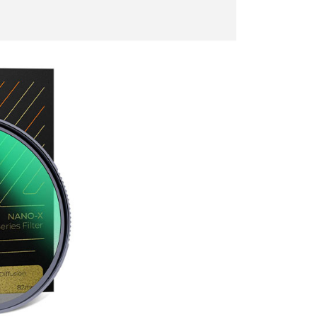
0，滿NT$399(含以上)免運費
方式選擇「AFTEE先享後付」後，將跳轉至「AFTEE先享後
頁面，進行簡訊認證並確認金額後，即可完成結帳。
貨付款
成立數日內，您將收到繳費通知簡訊。
費通知簡訊後14天內，點擊此簡訊中的連結，可透過四大超商
0，滿NT$399(含以上)免運費
網路銀行／等多元方式進行付款，方視為交易完成。
：結帳手續完成當下不需立刻繳費，但若您需要取消訂單，請聯
付款
的店家。未經商家同意取消之訂單仍視為有效，需透過AFTEE
繳納相關費用。
0，滿NT$399(含以上)免運費
否成功請以「AFTEE先享後付 」之結帳頁面顯示為準，若有關於
功／繳費後需取消欲退款等相關疑問，請聯繫「AFTEE先享後
援中心」
https://netprotections.freshdesk.com/support/home
5，滿NT$399(含以上)免運費
項】
市自取
恩沛科技股份有限公司提供之「AFTEE先享後付」服務完成之
依本服務之必要範圍內提供個人資料，並將交易相關給付款項請
讓予恩沛科技股份有限公司。
個人資料處理事宜，請瀏覽以下網址：
ee.tw/terms/#terms3
年的使用者請事先徵得法定代理人或監護人之同意方可使用
E先享後付」，若未經同意申辦者引起之損失，本公司不負相關責
AFTEE先享後付」時，將依據個別帳號之用戶狀況，依本公司
核予不同之上限額度；若仍有額度不足之情形，本公司將視審查
用戶進行身份認證。
一人註冊多個帳號或使用他人資訊註冊。若發現惡意使用之情