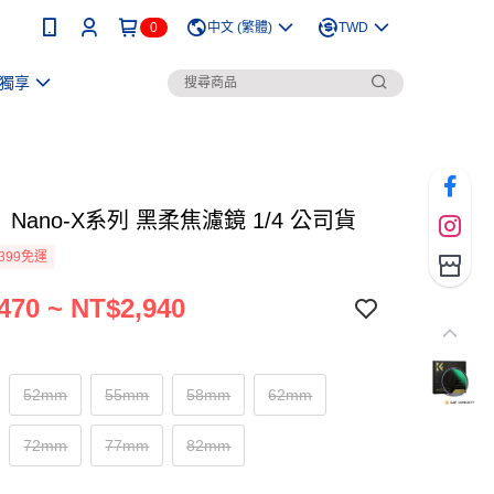
0
中文 (繁體)
TWD
獨享
】Nano-X系列 黑柔焦濾鏡 1/4 公司貨
399免運
470 ~ NT$2,940
52mm
55mm
58mm
62mm
72mm
77mm
82mm