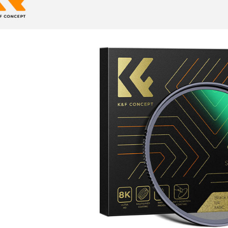
每筆NT$6
１．於結帳
付」結帳
萊爾富取
２．訂單
３．收到繳
每筆NT$6
／ATM／
※ 請注意
7-11取貨
絡購買商品
先享後付
每筆NT$6
※ 交易是
是否繳費成
宅配
付客戶支
每筆NT$7
【注意事
付款後門
１．透過由
交易，需
免運費
求債權轉
２．關於
https://aft
３．未成
「AFTE
任。
４．使用「
即時審查
結果請求
５．嚴禁