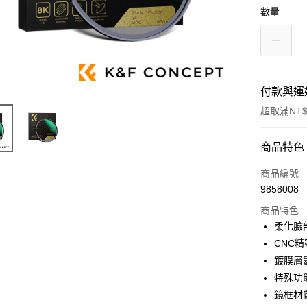
數量
付款與運
超取滿NT$
付款方式
商品特色
信用卡一
商品編號
9858008
信用卡分
商品特色
3 期 
柔化臉
6 期 
合作金
CNC
華南商
12 期
鍍膜層數
合作金
上海商
華南商
特殊功
合作金
超商取貨
國泰世
上海商
鏡框材
華南商
臺灣中
國泰世