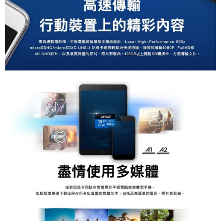
便利好安心！
１．簡單：不需註冊會員、不需綁卡、不需儲值。
運送方式
２．便利：只要手機號碼，簡訊認證，即可結帳。
３．安心：先確認商品／服務後，再付款。
全家取貨付款
每筆NT$60，滿NT$399(含以上)免運費
【「AFTEE先享後付」結帳流程】
１．於結帳方式選擇「AFTEE先享後付」後，將跳轉至「AFTEE先享後付」
萊爾富取貨付款
結帳頁面，進行簡訊認證並確認金額後，即可完成結帳。
２．訂單成立數日內，您將收到繳費通知簡訊。
每筆NT$60，滿NT$399(含以上)免運費
３．收到繳費通知簡訊後14天內，點擊此簡訊中的連結，可透過四大超商／
ATM／網路銀行／等多元方式進行付款，方視為交易完成。
7-11取貨付款
※ 請注意：結帳手續完成當下不需立刻繳費，但若您需要取消訂單，請聯絡
每筆NT$60，滿NT$399(含以上)免運費
購買商品的店家。未經商家同意取消之訂單仍視為有效，需透過AFTEE先享
後付繳納相關費用。
宅配
※ 交易是否成功請以「AFTEE先享後付 」之結帳頁面顯示為準，若有關於
是否繳費成功／繳費後需取消欲退款等相關疑問，請聯繫「AFTEE先享後付
每筆NT$75，滿NT$399(含以上)免運費
客戶支援中心」
https://netprotections.freshdesk.com/support/home
付款後門市自取
【注意事項】
１．透過由恩沛科技股份有限公司提供之「AFTEE先享後付」服務完成之交
免運費
易，需依本服務之必要範圍內提供個人資料，並將交易相關給付款項請求債
權轉讓予恩沛科技股份有限公司。
２．關於個人資料處理事宜，請瀏覽以下網址：
https://aftee.tw/terms/#terms3
３．未成年的使用者請事先徵得法定代理人或監護人之同意方可使用