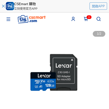
CSEmart 購物
開啟APP
立刻使用官方APP
0
1
/
2