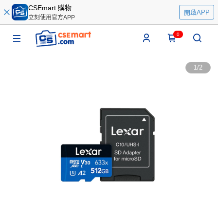
CSEmart 購物
開啟APP
立刻使用官方APP
0
1
/
2