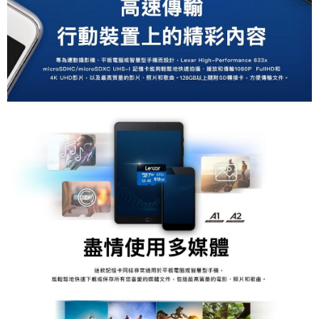
便利好安心！
１．簡單：不需註冊會員、不需綁卡、不需儲值。
運送方式
２．便利：只要手機號碼，簡訊認證，即可結帳。
３．安心：先確認商品／服務後，再付款。
全家取貨付款
每筆NT$60，滿NT$399(含以上)免運費
【「AFTEE先享後付」結帳流程】
１．於結帳方式選擇「AFTEE先享後付」後，將跳轉至「AFTEE先享後付」
萊爾富取貨付款
結帳頁面，進行簡訊認證並確認金額後，即可完成結帳。
２．訂單成立數日內，您將收到繳費通知簡訊。
每筆NT$60，滿NT$399(含以上)免運費
３．收到繳費通知簡訊後14天內，點擊此簡訊中的連結，可透過四大超商／
ATM／網路銀行／等多元方式進行付款，方視為交易完成。
7-11取貨付款
※ 請注意：結帳手續完成當下不需立刻繳費，但若您需要取消訂單，請聯絡
每筆NT$60，滿NT$399(含以上)免運費
購買商品的店家。未經商家同意取消之訂單仍視為有效，需透過AFTEE先享
後付繳納相關費用。
宅配
※ 交易是否成功請以「AFTEE先享後付 」之結帳頁面顯示為準，若有關於
是否繳費成功／繳費後需取消欲退款等相關疑問，請聯繫「AFTEE先享後付
每筆NT$75，滿NT$399(含以上)免運費
客戶支援中心」
https://netprotections.freshdesk.com/support/home
付款後門市自取
【注意事項】
１．透過由恩沛科技股份有限公司提供之「AFTEE先享後付」服務完成之交
免運費
易，需依本服務之必要範圍內提供個人資料，並將交易相關給付款項請求債
權轉讓予恩沛科技股份有限公司。
２．關於個人資料處理事宜，請瀏覽以下網址：
https://aftee.tw/terms/#terms3
３．未成年的使用者請事先徵得法定代理人或監護人之同意方可使用