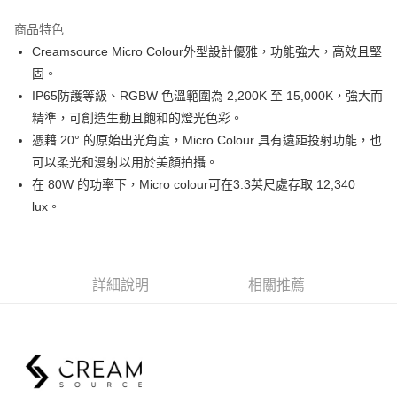
3 期 0 利率 每期
NT$13,966
21家銀行
商品特色
6 期 0 利率 每期
NT$6,983
21家銀行
合作金庫商業銀行
第一商業銀行
Creamsource Micro Colour外型設計優雅，功能強大，高效且堅
華南商業銀行
彰化商業銀行
12 期 0 利率 每期
NT$3,491
21家銀行
合作金庫商業銀行
第一商業銀行
固。
上海商業儲蓄銀行
台北富邦商業銀行
華南商業銀行
彰化商業銀行
合作金庫商業銀行
第一商業銀行
LINE Pay
國泰世華商業銀行
兆豐國際商業銀行
IP65防護等級、RGBW 色溫範圍為 2,200K 至 15,000K，強大而
上海商業儲蓄銀行
台北富邦商業銀行
華南商業銀行
彰化商業銀行
臺灣中小企業銀行
台中商業銀行
精準，可創造生動且飽和的燈光色彩。
國泰世華商業銀行
兆豐國際商業銀行
Apple Pay
上海商業儲蓄銀行
台北富邦商業銀行
匯豐（台灣）商業銀行
華泰商業銀行
臺灣中小企業銀行
台中商業銀行
憑藉 20° 的原始出光角度，Micro Colour 具有遠距投射功能，也
國泰世華商業銀行
兆豐國際商業銀行
聯邦商業銀行
遠東國際商業銀行
匯豐（台灣）商業銀行
華泰商業銀行
街口支付
可以柔光和漫射以用於美顏拍攝。
臺灣中小企業銀行
台中商業銀行
元大商業銀行
永豐商業銀行
聯邦商業銀行
遠東國際商業銀行
匯豐（台灣）商業銀行
華泰商業銀行
在 80W 的功率下，Micro colour可在3.3英尺處存取 12,340
玉山商業銀行
星展（台灣）商業銀行
悠遊付
元大商業銀行
永豐商業銀行
聯邦商業銀行
遠東國際商業銀行
lux。
台新國際商業銀行
中國信託商業銀行
玉山商業銀行
星展（台灣）商業銀行
元大商業銀行
永豐商業銀行
台灣樂天信用卡公司
Google Pay
台新國際商業銀行
中國信託商業銀行
玉山商業銀行
星展（台灣）商業銀行
台灣樂天信用卡公司
台新國際商業銀行
中國信託商業銀行
全支付
台灣樂天信用卡公司
詳細說明
相關推薦
全盈+PAY
AFTEE先享後付
相關說明
【關於「AFTEE先享後付」】
ATM付款
AFTEE先享後付是「在收到商品之後才付款」的支付方式。 讓您購物簡單