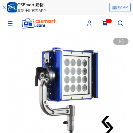
CSEmart 購物
開啟APP
立刻使用官方APP
0
1
/
3