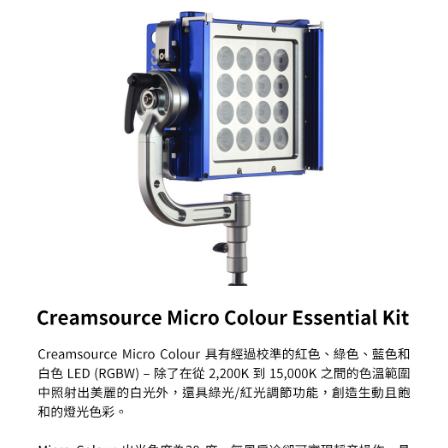
便利好安心！
１．簡單：不需註冊會員、不需綁卡、不需儲值。
運送方式
２．便利：只要手機號碼，簡訊認證，即可結帳。
３．安心：先確認商品／服務後，再付款。
宅配
每筆NT$75，滿NT$399(含以上)免運費
【「AFTEE先享後付」結帳流程】
１．於結帳方式選擇「AFTEE先享後付」後，將跳轉至「AFTEE先享後付」
付款後門市自取
結帳頁面，進行簡訊認證並確認金額後，即可完成結帳。
２．訂單成立數日內，您將收到繳費通知簡訊。
免運費
３．收到繳費通知簡訊後14天內，點擊此簡訊中的連結，可透過四大超商／
ATM／網路銀行／等多元方式進行付款，方視為交易完成。
※ 請注意：結帳手續完成當下不需立刻繳費，但若您需要取消訂單，請聯絡
購買商品的店家。未經商家同意取消之訂單仍視為有效，需透過AFTEE先享
後付繳納相關費用。
※ 交易是否成功請以「AFTEE先享後付 」之結帳頁面顯示為準，若有關於
是否繳費成功／繳費後需取消欲退款等相關疑問，請聯繫「AFTEE先享後付
客戶支援中心」
https://netprotections.freshdesk.com/support/home
【注意事項】
１．透過由恩沛科技股份有限公司提供之「AFTEE先享後付」服務完成之交
易，需依本服務之必要範圍內提供個人資料，並將交易相關給付款項請求債
權轉讓予恩沛科技股份有限公司。
２．關於個人資料處理事宜，請瀏覽以下網址：
https://aftee.tw/terms/#terms3
３．未成年的使用者請事先徵得法定代理人或監護人之同意方可使用