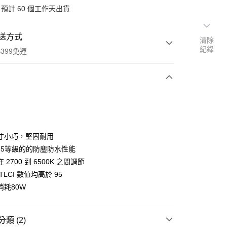
預計 60 個工作天出貨
送方式
清除
紀錄
399免運
次付款
期付款
0 利率 每期
NT$13,966
21家銀行
寸小巧，堅固耐用
0 利率 每期
NT$6,983
21家銀行
庫商業銀行
第一商業銀行
P65等級的的防塵防水性能
業銀行
彰化商業銀行
 0 利率 每期
NT$3,491
21家銀行
 2700 到 6500K 之間調節
庫商業銀行
第一商業銀行
業儲蓄銀行
台北富邦商業銀行
業銀行
彰化商業銀行
 TLCI 數值均高於 95
庫商業銀行
第一商業銀行
華商業銀行
兆豐國際商業銀行
業儲蓄銀行
台北富邦商業銀行
消耗80W
業銀行
彰化商業銀行
小企業銀行
台中商業銀行
華商業銀行
兆豐國際商業銀行
業儲蓄銀行
台北富邦商業銀行
台灣）商業銀行
華泰商業銀行
小企業銀行
台中商業銀行
華商業銀行
兆豐國際商業銀行
業銀行
遠東國際商業銀行
台灣）商業銀行
華泰商業銀行
小企業銀行
台中商業銀行
類 (2)
業銀行
永豐商業銀行
業銀行
遠東國際商業銀行