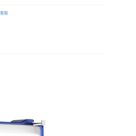
台灣）商業銀行
華泰商業銀行
業銀行
星展（台灣）商業銀行
業銀行
永豐商業銀行
品牌
Creamsource
業銀行
遠東國際商業銀行
際商業銀行
中國信託商業銀行
業銀行
星展（台灣）商業銀行
客服
業銀行
永豐商業銀行
天信用卡公司
y
備專區｜
補光燈/閃光燈
際商業銀行
中國信託商業銀行
業銀行
星展（台灣）商業銀行
天信用卡公司
際商業銀行
中國信託商業銀行
天信用卡公司
享後付
FTEE先享後付」】
先享後付是「在收到商品之後才付款」的支付方式。 讓您購物簡單
心！
：不需註冊會員、不需綁卡、不需儲值。
：只要手機號碼，簡訊認證，即可結帳。
：先確認商品／服務後，再付款。
EE先享後付」結帳流程】
5，滿NT$399(含以上)免運費
方式選擇「AFTEE先享後付」後，將跳轉至「AFTEE先享後
頁面，進行簡訊認證並確認金額後，即可完成結帳。
市自取
成立數日內，您將收到繳費通知簡訊。
費通知簡訊後14天內，點擊此簡訊中的連結，可透過四大超商
網路銀行／等多元方式進行付款，方視為交易完成。
：結帳手續完成當下不需立刻繳費，但若您需要取消訂單，請聯