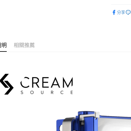
匯豐（
玉山商
悠遊付
元大商
燈光設備
聯邦商
台新國
玉山商
分享
元大商
台灣樂
Google Pa
｜燈光設
台新國
玉山商
台灣樂
台新國
全支付
台灣樂
全盈+PAY
說明
相關推薦
AFTEE先
相關說明
【關於「A
ATM付款
AFTEE
便利好安
１．簡單
２．便利
運送方式
３．安心
宅配
【「AFT
每筆NT$7
１．於結帳
付」結帳
付款後門
２．訂單
３．收到繳
免運費
／ATM／
※ 請注意