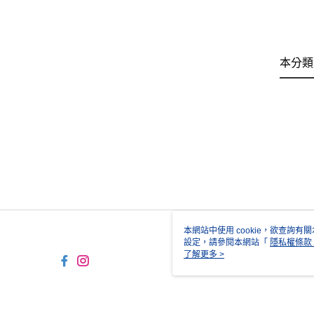
本分類
本網站中使用 cookie，欲查詢有關
設定，請參閱本網站「
隱私權條款
使用 cookie。
了解更多 >