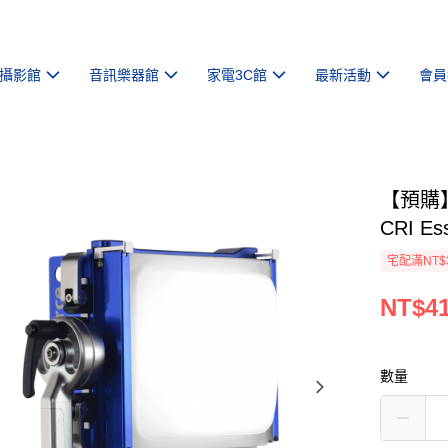
攝影館
音訊樂器館
家電3C館
最新活動
會員
【預購】【
CRI Es
宅配滿NT$
NT$41
數量