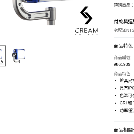
預購商品：
付款與運
宅配滿NT$
付款方式
商品特色
信用卡一
商品編號
9861939
信用卡分
商品特色
3 期 
燈具尺
6 期 
合作金
具有I
華南商
12 期
色溫可在
合作金
上海商
華南商
CRI 和
合作金
LINE Pay
國泰世
上海商
功率僅
華南商
臺灣中
國泰世
Apple Pay
上海商
匯豐（
臺灣中
國泰世
聯邦商
匯豐（
街口支付
臺灣中
商品相關分
元大商
聯邦商