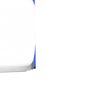
的店家。未經商家同意取消之訂單仍視為有效，需透過AFTEE
繳納相關費用。
否成功請以「AFTEE先享後付 」之結帳頁面顯示為準，若有關於
功／繳費後需取消欲退款等相關疑問，請聯繫「AFTEE先享後
援中心」
https://netprotections.freshdesk.com/support/home
項】
恩沛科技股份有限公司提供之「AFTEE先享後付」服務完成之
依本服務之必要範圍內提供個人資料，並將交易相關給付款項請
讓予恩沛科技股份有限公司。
個人資料處理事宜，請瀏覽以下網址：
ee.tw/terms/#terms3
年的使用者請事先徵得法定代理人或監護人之同意方可使用
E先享後付」，若未經同意申辦者引起之損失，本公司不負相關責
AFTEE先享後付」時，將依據個別帳號之用戶狀況，依本公司
核予不同之上限額度；若仍有額度不足之情形，本公司將視審查
用戶進行身份認證。
一人註冊多個帳號或使用他人資訊註冊。若發現惡意使用之情
科技股份有限公司將有權停止該用戶之使用額度並採取法律行