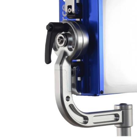
絡購買商品
先享後付
※ 交易是
是否繳費成
付客戶支
【注意事
１．透過由
交易，需
求債權轉
２．關於
https://aft
３．未成
「AFTE
任。
４．使用「
即時審查
結果請求
５．嚴禁
形，恩沛
動。