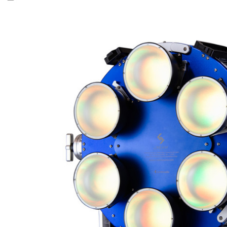
絡購買商品
先享後付
※ 交易是
是否繳費成
付客戶支
【注意事
１．透過由
交易，需
求債權轉
２．關於
https://aft
３．未成
「AFTE
任。
４．使用「
即時審查
結果請求
５．嚴禁
形，恩沛
動。