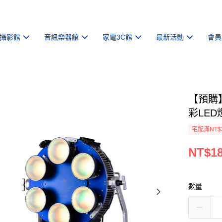
攝影館
音訊樂器館
家電3C館
最新活動
會員
【預購】【
彩LED
宅配滿NT$
NT$18
數量