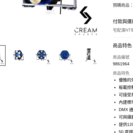
預購商品：
付款與運
宅配滿NT$
付款方式
商品特色
信用卡一
商品編號
9861964
信用卡分
商品特色
3 期 
優雅的
6 期 
合作金
板載控制
華南商
12 期
可接受
合作金
上海商
華南商
內建標準
合作金
LINE Pay
國泰世
上海商
DMX 
華南商
臺灣中
國泰世
Apple Pay
上海商
可與攝
匯豐（
臺灣中
國泰世
聯邦商
提供12
匯豐（
街口支付
臺灣中
元大商
50 
聯邦商