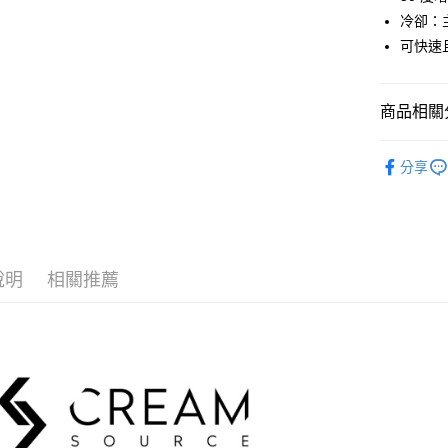
匯豐（
玉山商
悠遊付
元大商
冷卻：
聯邦商
台新國
玉山商
可快速
元大商
台灣樂
Google Pa
台新國
玉山商
台灣樂
台新國
全支付
商品相關分
台灣樂
全盈+PAY
燈光設備
AFTEE先
分享
｜燈光設
相關說明
【關於「A
ATM付款
AFTEE
便利好安
１．簡單
說明
相關推薦
２．便利
運送方式
３．安心
宅配
【「AFT
每筆NT$7
１．於結帳
付」結帳
付款後門
２．訂單
３．收到繳
免運費
／ATM／
※ 請注意