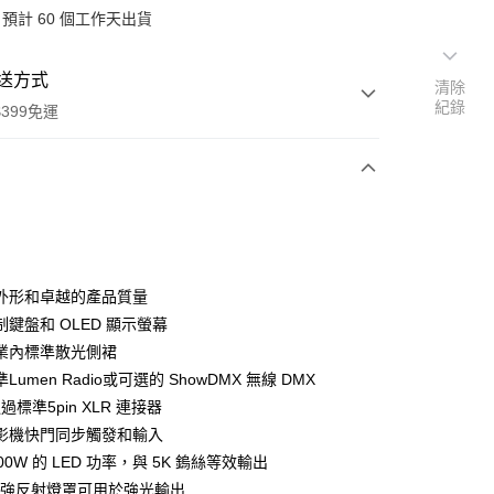
預計 60 個工作天出貨
送方式
清除
紀錄
399免運
次付款
期付款
0 利率 每期
NT$62,900
21家銀行
外形和卓越的產品質量
0 利率 每期
NT$31,450
21家銀行
庫商業銀行
第一商業銀行
鍵盤和 OLED 顯示螢幕
業銀行
彰化商業銀行
 0 利率 每期
NT$15,725
21家銀行
業內標準散光側裙
庫商業銀行
第一商業銀行
業儲蓄銀行
台北富邦商業銀行
業銀行
彰化商業銀行
Lumen Radio或可選的 ShowDMX 無線 DMX
庫商業銀行
第一商業銀行
華商業銀行
兆豐國際商業銀行
業儲蓄銀行
台北富邦商業銀行
通過標準5pin XLR 連接器
業銀行
彰化商業銀行
小企業銀行
台中商業銀行
華商業銀行
兆豐國際商業銀行
業儲蓄銀行
台北富邦商業銀行
影機快門同步觸發和輸入
台灣）商業銀行
華泰商業銀行
小企業銀行
台中商業銀行
華商業銀行
兆豐國際商業銀行
業銀行
遠東國際商業銀行
00W 的 LED 功率，與 5K 鎢絲等效輸出
台灣）商業銀行
華泰商業銀行
小企業銀行
台中商業銀行
業銀行
永豐商業銀行
度增強反射燈罩可用於強光輸出
業銀行
遠東國際商業銀行