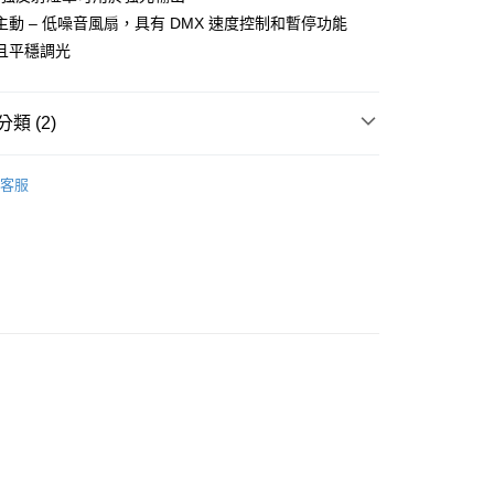
台灣）商業銀行
華泰商業銀行
業銀行
星展（台灣）商業銀行
業銀行
永豐商業銀行
主動 – 低噪音風扇，具有 DMX 速度控制和暫停功能
業銀行
遠東國際商業銀行
際商業銀行
中國信託商業銀行
業銀行
星展（台灣）商業銀行
且平穩調光
業銀行
永豐商業銀行
天信用卡公司
y
際商業銀行
中國信託商業銀行
業銀行
星展（台灣）商業銀行
天信用卡公司
際商業銀行
中國信託商業銀行
類 (2)
天信用卡公司
品牌
Creamsource
享後付
客服
備專區｜
補光燈/閃光燈
FTEE先享後付」】
先享後付是「在收到商品之後才付款」的支付方式。 讓您購物簡單
心！
：不需註冊會員、不需綁卡、不需儲值。
：只要手機號碼，簡訊認證，即可結帳。
：先確認商品／服務後，再付款。
EE先享後付」結帳流程】
5，滿NT$399(含以上)免運費
方式選擇「AFTEE先享後付」後，將跳轉至「AFTEE先享後
頁面，進行簡訊認證並確認金額後，即可完成結帳。
市自取
成立數日內，您將收到繳費通知簡訊。
費通知簡訊後14天內，點擊此簡訊中的連結，可透過四大超商
網路銀行／等多元方式進行付款，方視為交易完成。
：結帳手續完成當下不需立刻繳費，但若您需要取消訂單，請聯