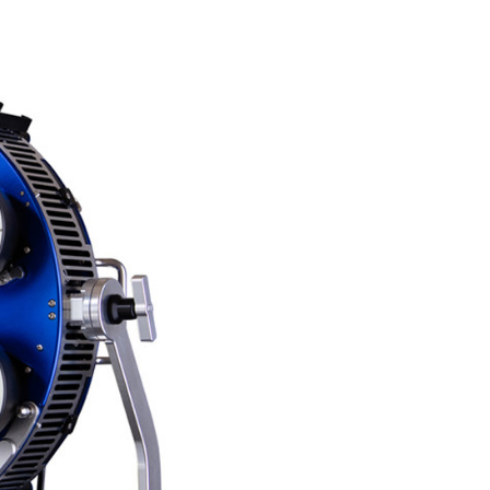
的店家。未經商家同意取消之訂單仍視為有效，需透過AFTEE
繳納相關費用。
否成功請以「AFTEE先享後付 」之結帳頁面顯示為準，若有關於
功／繳費後需取消欲退款等相關疑問，請聯繫「AFTEE先享後
援中心」
https://netprotections.freshdesk.com/support/home
項】
恩沛科技股份有限公司提供之「AFTEE先享後付」服務完成之
依本服務之必要範圍內提供個人資料，並將交易相關給付款項請
讓予恩沛科技股份有限公司。
個人資料處理事宜，請瀏覽以下網址：
ee.tw/terms/#terms3
年的使用者請事先徵得法定代理人或監護人之同意方可使用
E先享後付」，若未經同意申辦者引起之損失，本公司不負相關責
AFTEE先享後付」時，將依據個別帳號之用戶狀況，依本公司
核予不同之上限額度；若仍有額度不足之情形，本公司將視審查
用戶進行身份認證。
一人註冊多個帳號或使用他人資訊註冊。若發現惡意使用之情
科技股份有限公司將有權停止該用戶之使用額度並採取法律行